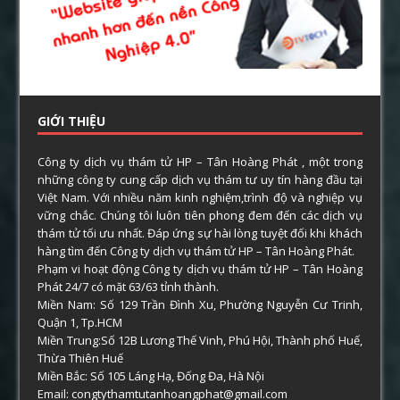
GIỚI THIỆU
Công ty dịch vụ thám tử HP – Tân Hoàng Phát , một trong
những công ty cung cấp dịch vụ thám tư uy tín hàng đầu tại
Việt Nam. Với nhiều năm kinh nghiệm,trình độ và nghiệp vụ
vững chắc. Chúng tôi luôn tiên phong đem đến các dịch vụ
thám tử tối ưu nhất. Đáp ứng sự hài lòng tuyệt đối khi khách
hàng tìm đến Công ty dịch vụ thám tử HP – Tân Hoàng Phát.
Phạm vi hoạt động Công ty dịch vụ thám tử HP – Tân Hoàng
Phát 24/7 có mặt 63/63 tỉnh thành.
Miền Nam: Số 129 Trần Đình Xu, Phường Nguyễn Cư Trinh,
Quận 1, Tp.HCM
Miền Trung:Số 12B Lương Thế Vinh, Phú Hội, Thành phố Huế,
Thừa Thiên Huế
Miền Bắc: Số 105 Láng Hạ, Đống Đa, Hà Nội
Email: congtythamtutanhoangphat@gmail.com