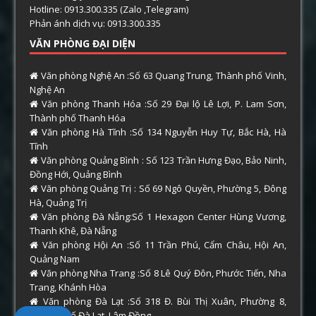
Hotline: 0913.300.335 (Zalo ,Telegram)
Phản ánh dịch vụ: 0913.300.335
VĂN PHÒNG ĐẠI DIỆN
Văn phòng Nghệ An :Số 63 Quang Trung, Thành phố Vinh,
Nghệ An
Văn phòng Thanh Hóa :Số 29 Đại lộ Lê Lợi, P. Lam Sơn,
Thành phố Thanh Hóa
Văn phòng Hà Tĩnh :Số 134 Nguyễn Huy Tự, Bắc Hà, Hà
Tĩnh
Văn phòng Quảng Bình : Số 123 Trần Hưng Đạo, Bảo Ninh,
Đồng Hới, Quảng Bình
Văn phòng Quảng Trị : Số 69 Ngô Quyền, Phường 5, Đông
Hà, Quảng Trị
Văn phòng Đà Nẵng:Số 1 Hexagon Center Hùng Vương,
Thanh Khê, Đà Nẵng
Văn phòng Hội An :Số 11 Trần Phú, Cẩm Châu, Hội An,
Quảng Nam
Văn phòng Nha Trang :Số 8 Lê Quý Đôn, Phước Tiến, Nha
Trang, Khánh Hòa
Văn phòng Đà Lạt :Số 318 Đ. Bùi Thị Xuân, Phường 8,
Thành phố Đà Lạt, Lâm Đồng