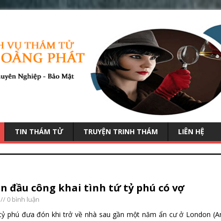
TIN THÁM TỬ
TRUYỆN TRINH THÁM
LIÊN HỆ
n đầu công khai tình tứ tỷ phú có vợ
// 0 bình luận
tỷ phú đưa đón khi trở về nhà sau gần một năm ẩn cư ở London (An