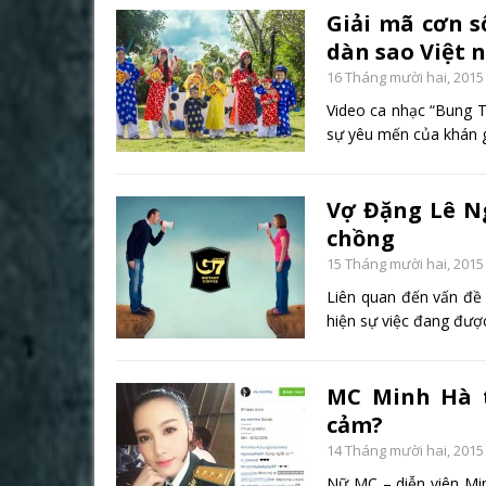
Giải mã cơn s
dàn sao Việt n
16 Tháng mười hai, 2015
Video ca nhạc “Bung T
sự yêu mến của khán 
Vợ Đặng Lê Ng
chồng
15 Tháng mười hai, 2015
Liên quan đến vấn đề
hiện sự việc đang đư
MC Minh Hà tr
cảm?
14 Tháng mười hai, 2015
Nữ MC – diễn viên Minh