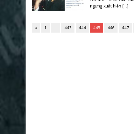
ngưng xuất hiện
[…]
«
1
…
443
444
445
446
447