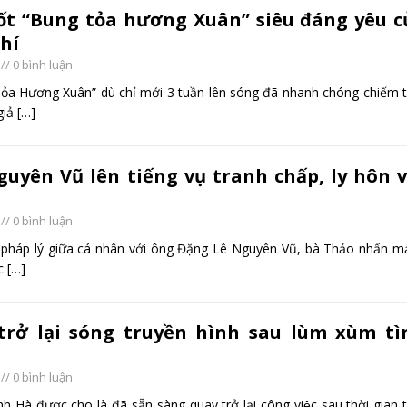
ốt “Bung tỏa hương Xuân” siêu đáng yêu c
hí
// 0 bình luận
ỏa Hương Xuân” dù chỉ mới 3 tuần lên sóng đã nhanh chóng chiếm t
giả
[…]
uyên Vũ lên tiếng vụ tranh chấp, ly hôn v
// 0 bình luận
 pháp lý giữa cá nhân với ông Đặng Lê Nguyên Vũ, bà Thảo nhấn m
ợc
[…]
ở lại sóng truyền hình sau lùm xùm ti
// 0 bình luận
 Hà được cho là đã sẵn sàng quay trở lại công việc sau thời gian 