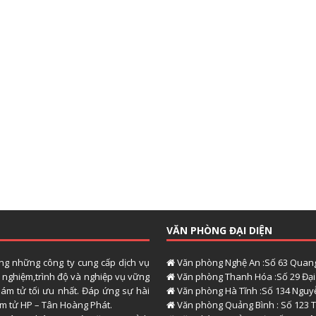
VĂN PHÒNG ĐẠI DIỆN
ong những công ty cung cấp dịch vụ
Văn phòng Nghệ An :Số 63 Quang
h nghiệm,trình độ và nghiệp vụ vững
Văn phòng Thanh Hóa :Số 29 Đại 
hám tử tối ưu nhất. Đáp ứng sự hài
Văn phòng Hà Tĩnh :Số 134 Nguyễ
hám tử HP – Tân Hoàng Phát.
Văn phòng Quảng Bình : Số 123 T