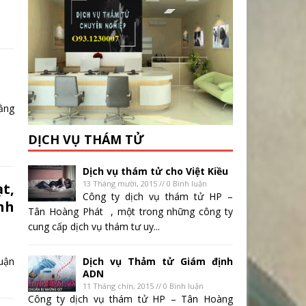
đằng
DỊCH VỤ THÁM TỬ
Dịch vụ thám tử cho Việt Kiều
13 Tháng mười, 2015 // 0 Bình luận
t,
Công ty dịch vụ thám tử HP –
nh
Tân Hoàng Phát , một trong những công ty
cung cấp dịch vụ thám tư uy...
uận
Dịch vụ Thảm tử Giám định
ADN
11 Tháng chín, 2015 // 0 Bình luận
Công ty dịch vụ thám tử HP – Tân Hoàng