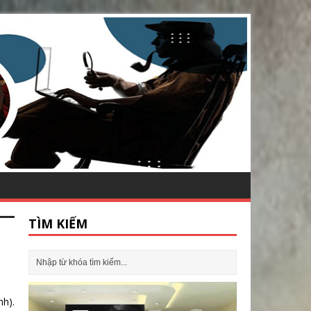
TÌM KIẾM
h).