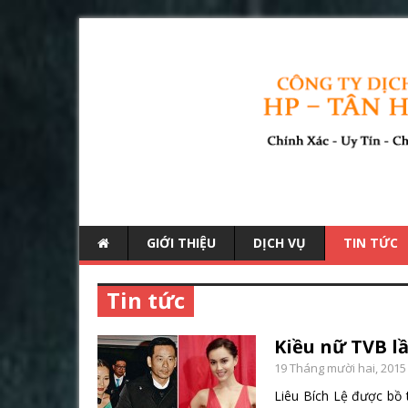
GIỚI THIỆU
DỊCH VỤ
TIN TỨC
Tin tức
Kiều nữ TVB lầ
19 Tháng mười hai, 2015
Liêu Bích Lệ được bồ 