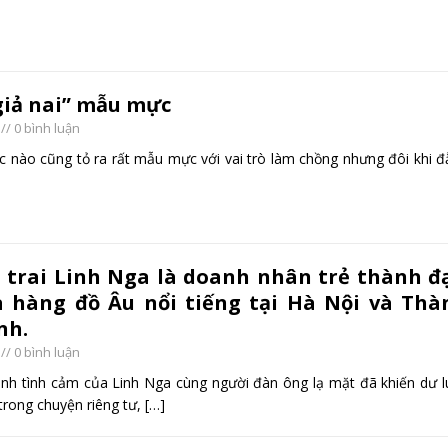
“giả nai” mẫu mực
// 0 bình luận
c nào cũng tỏ ra rất mẫu mực với vai trò làm chồng nhưng đôi khi 
 trai Linh Nga là doanh nhân trẻ thành đạ
à hàng đồ Âu nổi tiếng tại Hà Nội và Thà
nh.
// 0 bình luận
nh tình cảm của Linh Nga cùng người đàn ông lạ mặt đã khiến dư l
 trong chuyện riêng tư,
[…]