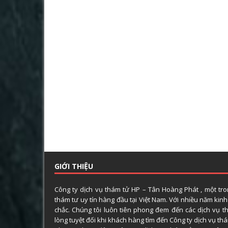
GIỚI THIỆU
Công ty dịch vụ thám tử HP – Tân Hoàng Phát , một tr
thám tư uy tín hàng đầu tại Việt Nam. Với nhiều năm kin
chắc. Chúng tôi luôn tiên phong đem đến các dịch vụ t
lòng tuyệt đối khi khách hàng tìm đến Công ty dịch vụ t