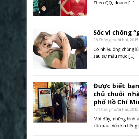
Theo QQ, doanh
[…]
Sốc vì chồng 
18 Tháng mười hai, 2015
Có nhiều ông chồng lú
sau sự mẫu mực
[…]
Được biết bạn
chủ chuỗi nh
phố Hồ Chí Mi
17 Tháng mười hai, 2015
Mới đây, những hình à
xôn xao. Vốn kín tiếng