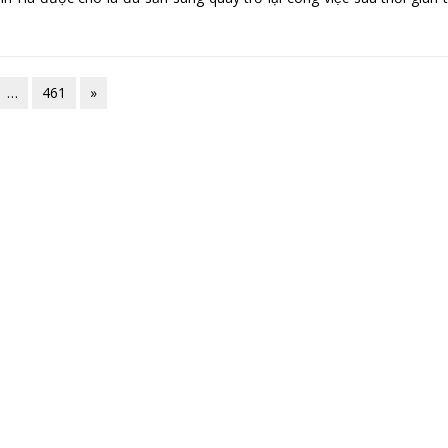
…
461
»