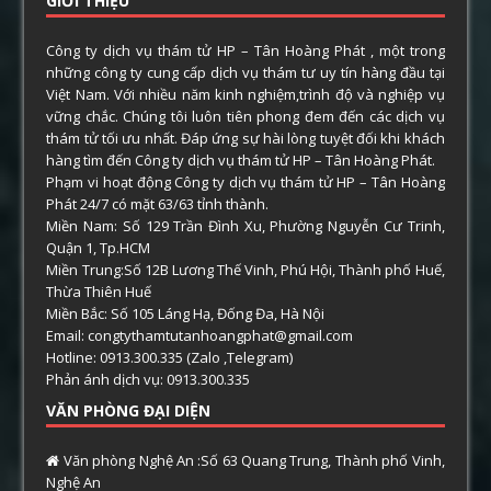
GIỚI THIỆU
Công ty dịch vụ thám tử HP – Tân Hoàng Phát , một trong
những công ty cung cấp dịch vụ thám tư uy tín hàng đầu tại
Việt Nam. Với nhiều năm kinh nghiệm,trình độ và nghiệp vụ
vững chắc. Chúng tôi luôn tiên phong đem đến các dịch vụ
thám tử tối ưu nhất. Đáp ứng sự hài lòng tuyệt đối khi khách
hàng tìm đến Công ty dịch vụ thám tử HP – Tân Hoàng Phát.
Phạm vi hoạt động Công ty dịch vụ thám tử HP – Tân Hoàng
Phát 24/7 có mặt 63/63 tỉnh thành.
Miền Nam: Số 129 Trần Đình Xu, Phường Nguyễn Cư Trinh,
Quận 1, Tp.HCM
Miền Trung:Số 12B Lương Thế Vinh, Phú Hội, Thành phố Huế,
Thừa Thiên Huế
Miền Bắc: Số 105 Láng Hạ, Đống Đa, Hà Nội
Email: congtythamtutanhoangphat@gmail.com
Hotline: 0913.300.335 (Zalo ,Telegram)
Phản ánh dịch vụ: 0913.300.335
VĂN PHÒNG ĐẠI DIỆN
Văn phòng Nghệ An :Số 63 Quang Trung, Thành phố Vinh,
Nghệ An