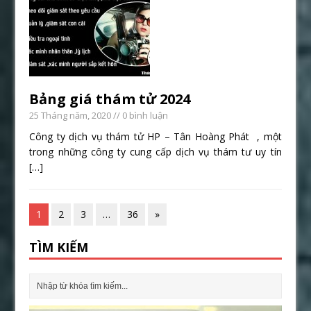
Bảng giá thám tử 2024
25 Tháng năm, 2020
// 0 bình luận
Công ty dịch vụ thám tử HP – Tân Hoàng Phát , một
trong những công ty cung cấp dịch vụ thám tư uy tín
[…]
1
2
3
…
36
»
TÌM KIẾM