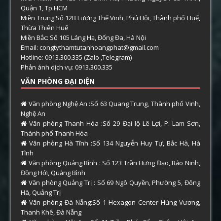
Quận 1, Tp.HCM
Miền Trung:Số 12B Lương Thế Vinh, Phú Hội, Thành phố Huế,
Thừa Thiên Huế
Miền Bắc: Số 105 Láng Hạ, Đống Đa, Hà Nội
Email: congtythamtutanhoangphat@gmail.com
Hotline: 0913.300.335 (Zalo ,Telegram)
Phản ánh dịch vụ: 0913.300.335
VĂN PHÒNG ĐẠI DIỆN
Văn phòng Nghệ An :Số 63 Quang Trung, Thành phố Vinh,
Nghệ An
Văn phòng Thanh Hóa :Số 29 Đại lộ Lê Lợi, P. Lam Sơn,
Thành phố Thanh Hóa
Văn phòng Hà Tĩnh :Số 134 Nguyễn Huy Tự, Bắc Hà, Hà
Tĩnh
Văn phòng Quảng Bình : Số 123 Trần Hưng Đạo, Bảo Ninh,
Đồng Hới, Quảng Bình
Văn phòng Quảng Trị : Số 69 Ngô Quyền, Phường 5, Đông
Hà, Quảng Trị
Văn phòng Đà Nẵng:Số 1 Hexagon Center Hùng Vương,
Thanh Khê, Đà Nẵng