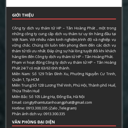
GIỚI THIỆU
Công ty dịch vụ thám tử HP – Tân Hoàng Phát , một trong
những công ty cung cấp dịch vụ thám tư uy tín hàng đầu tại
Việt Nam. Với nhiều năm kinh nghiệm,trình độ và nghiệp vụ
vững chắc. Chúng tôi luôn tiên phong đem đến các dịch vụ
thám tử tối ưu nhất. Đáp ứng sự hài lòng tuyệt đối khi khách
hàng tìm đến Công ty dịch vụ thám tử HP – Tân Hoàng Phát.
Phạm vi hoạt động Công ty dịch vụ thám tử HP – Tân Hoàng
Phát 24/7 có mặt 63/63 tỉnh thành.
Miền Nam: Số 129 Trần Đình Xu, Phường Nguyễn Cư Trinh,
Quận 1, Tp.HCM
Miền Trung:Số 12B Lương Thế Vinh, Phú Hội, Thành phố Huế,
Thừa Thiên Huế
Miền Bắc: Số 105 Láng Hạ, Đống Đa, Hà Nội
Email: congtythamtutanhoangphat@gmail.com
Hotline: 0913.300.335 (Zalo ,Telegram)
Phản ánh dịch vụ: 0913.300.335
VĂN PHÒNG ĐẠI DIỆN