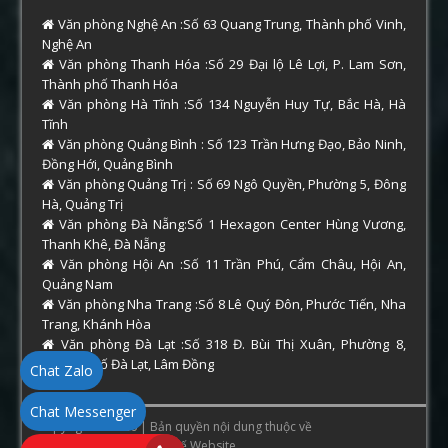
Văn phòng Nghệ An :Số 63 Quang Trung, Thành phố Vinh,
Nghệ An
Văn phòng Thanh Hóa :Số 29 Đại lộ Lê Lợi, P. Lam Sơn,
Thành phố Thanh Hóa
Văn phòng Hà Tĩnh :Số 134 Nguyễn Huy Tự, Bắc Hà, Hà
Tĩnh
Văn phòng Quảng Bình : Số 123 Trần Hưng Đạo, Bảo Ninh,
Đồng Hới, Quảng Bình
Văn phòng Quảng Trị : Số 69 Ngô Quyền, Phường 5, Đông
Hà, Quảng Trị
Văn phòng Đà Nẵng:Số 1 Hexagon Center Hùng Vương,
Thanh Khê, Đà Nẵng
Văn phòng Hội An :Số 11 Trần Phú, Cẩm Châu, Hội An,
Quảng Nam
Văn phòng Nha Trang :Số 8 Lê Quý Đôn, Phước Tiến, Nha
Trang, Khánh Hòa
Văn phòng Đà Lạt :Số 318 Đ. Bùi Thị Xuân, Phường 8,
Thành phố Đà Lạt, Lâm Đồng
Chat Zalo
Chat Messenger
Copyright © 2026 | Bản quyền nội dung thuộc về
ThamTuHue.Com
. Thiết Kế Website