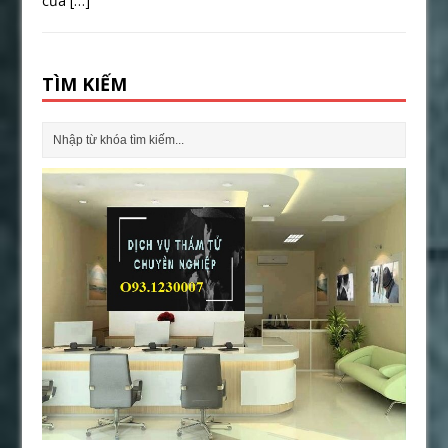
của
[…]
TÌM KIẾM