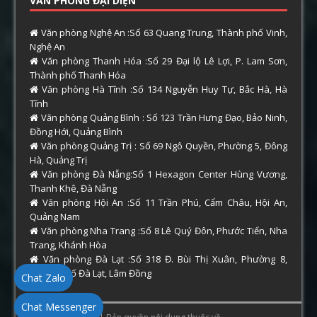
VĂN PHÒNG ĐẠI DIỆN
Văn phòng Nghệ An :Số 63 Quang Trung, Thành phố Vinh,
Nghệ An
Văn phòng Thanh Hóa :Số 29 Đại lộ Lê Lợi, P. Lam Sơn,
Thành phố Thanh Hóa
Văn phòng Hà Tĩnh :Số 134 Nguyễn Huy Tự, Bắc Hà, Hà
Tĩnh
Văn phòng Quảng Bình : Số 123 Trần Hưng Đạo, Bảo Ninh,
Đồng Hới, Quảng Bình
Văn phòng Quảng Trị : Số 69 Ngô Quyền, Phường 5, Đông
Hà, Quảng Trị
Văn phòng Đà Nẵng:Số 1 Hexagon Center Hùng Vương,
Thanh Khê, Đà Nẵng
Văn phòng Hội An :Số 11 Trần Phú, Cẩm Châu, Hội An,
Quảng Nam
Văn phòng Nha Trang :Số 8 Lê Quý Đôn, Phước Tiến, Nha
Trang, Khánh Hòa
Văn phòng Đà Lạt :Số 318 Đ. Bùi Thị Xuân, Phường 8,
Thành phố Đà Lạt, Lâm Đồng
Chat Zalo
Chat Messenger