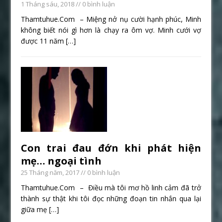
1 Tháng sáu, 2018
// 0 bình luận
Thamtuhue.Com – Miệng nở nụ cười hạnh phúc, Minh
không biết nói gì hơn là chạy ra ôm vợ. Minh cưới vợ
được 11 năm
[…]
Con trai đau đớn khi phát hiện
mẹ… ngoại tình
25 Tháng năm, 2017
// 0 bình luận
Thamtuhue.Com – Điều mà tôi mơ hồ linh cảm đã trở
thành sự thật khi tôi đọc những đoạn tin nhắn qua lại
giữa mẹ
[…]