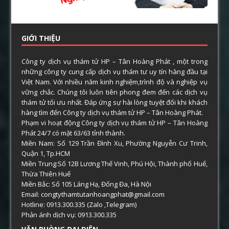
GIỚI THIỆU
Công ty dịch vụ thám tử HP – Tân Hoàng Phát , một trong
những công ty cung cấp dịch vụ thám tư uy tín hàng đầu tại
Việt Nam. Với nhiều năm kinh nghiệm,trình độ và nghiệp vụ
vững chắc. Chúng tôi luôn tiên phong đem đến các dịch vụ
thám tử tối ưu nhất. Đáp ứng sự hài lòng tuyệt đối khi khách
hàng tìm đến Công ty dịch vụ thám tử HP – Tân Hoàng Phát.
Phạm vi hoạt động Công ty dịch vụ thám tử HP – Tân Hoàng
Phát 24/7 có mặt 63/63 tỉnh thành.
Miền Nam: Số 129 Trần Đình Xu, Phường Nguyễn Cư Trinh,
Quận 1, Tp.HCM
Miền Trung:Số 12B Lương Thế Vinh, Phú Hội, Thành phố Huế,
Thừa Thiên Huế
Miền Bắc: Số 105 Láng Hạ, Đống Đa, Hà Nội
Email: congtythamtutanhoangphat@gmail.com
Hotline: 0913.300.335 (Zalo ,Telegram)
Phản ánh dịch vụ: 0913.300.335