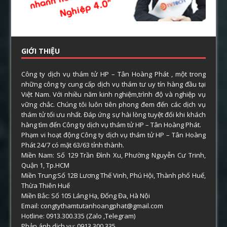
GIỚI THIỆU
Công ty dịch vụ thám tử HP – Tân Hoàng Phát , một trong
những công ty cung cấp dịch vụ thám tư uy tín hàng đầu tại
Việt Nam. Với nhiều năm kinh nghiệm,trình độ và nghiệp vụ
vững chắc. Chúng tôi luôn tiên phong đem đến các dịch vụ
thám tử tối ưu nhất. Đáp ứng sự hài lòng tuyệt đối khi khách
hàng tìm đến Công ty dịch vụ thám tử HP – Tân Hoàng Phát.
Phạm vi hoạt động Công ty dịch vụ thám tử HP – Tân Hoàng
Phát 24/7 có mặt 63/63 tỉnh thành.
Miền Nam: Số 129 Trần Đình Xu, Phường Nguyễn Cư Trinh,
Quận 1, Tp.HCM
Miền Trung:Số 12B Lương Thế Vinh, Phú Hội, Thành phố Huế,
Thừa Thiên Huế
Miền Bắc: Số 105 Láng Hạ, Đống Đa, Hà Nội
Email: congtythamtutanhoangphat@gmail.com
Hotline: 0913.300.335 (Zalo ,Telegram)
Phản ánh dịch vụ: 0913.300.335