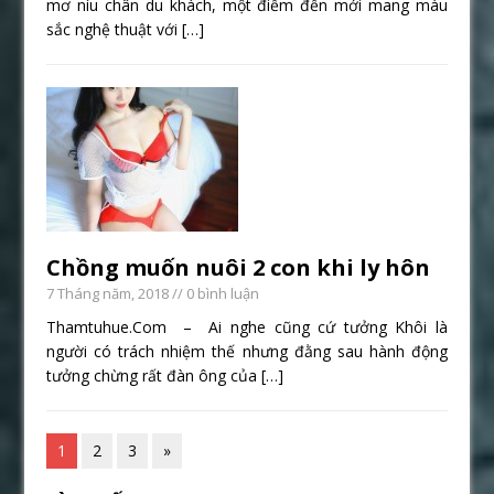
mơ níu chân du khách, một điểm đến mới mang màu
sắc nghệ thuật với
[…]
Chồng muốn nuôi 2 con khi ly hôn
7 Tháng năm, 2018
// 0 bình luận
Thamtuhue.Com – Ai nghe cũng cứ tưởng Khôi là
người có trách nhiệm thế nhưng đằng sau hành động
tưởng chừng rất đàn ông của
[…]
1
2
3
»