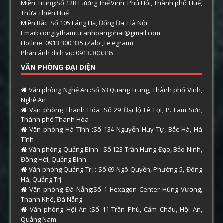
Miền Trung:Số 12B Lương Thế Vinh, Phú Hội, Thành phố Huế,
Thừa Thiên Huế
Miền Bắc: Số 105 Láng Hạ, Đống Đa, Hà Nội
Email: congtythamtutanhoangphat@gmail.com
Hotline: 0913.300.335 (Zalo ,Telegram)
Phản ánh dịch vụ: 0913.300.335
VĂN PHÒNG ĐẠI DIỆN
Văn phòng Nghệ An :Số 63 Quang Trung, Thành phố Vinh,
Nghệ An
Văn phòng Thanh Hóa :Số 29 Đại lộ Lê Lợi, P. Lam Sơn,
Thành phố Thanh Hóa
Văn phòng Hà Tĩnh :Số 134 Nguyễn Huy Tự, Bắc Hà, Hà
Tĩnh
Văn phòng Quảng Bình : Số 123 Trần Hưng Đạo, Bảo Ninh,
Đồng Hới, Quảng Bình
Văn phòng Quảng Trị : Số 69 Ngô Quyền, Phường 5, Đông
Hà, Quảng Trị
Văn phòng Đà Nẵng:Số 1 Hexagon Center Hùng Vương,
Thanh Khê, Đà Nẵng
Văn phòng Hội An :Số 11 Trần Phú, Cẩm Châu, Hội An,
Quảng Nam