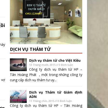
ồi
này
DỊCH VỤ THÁM TỬ
Dịch vụ thám tử cho Việt Kiều
13 Tháng mười, 2015 // 0 Bình luận
Công ty dịch vụ thám tử HP –
Tân Hoàng Phát , một trong những công ty
 vợ
cung cấp dịch vụ thám tư uy...
Dịch vụ Thảm tử Giám định
ADN
11 Tháng chín, 2015 // 0 Bình luận
Công ty dịch vụ thám tử HP – Tân Hoàng