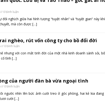
Tam quốc: Lưu Bị và Tào Tháo – gốc gác ai h
// 0 bình luận
i nghịch giữa hai hình tượng “tuyệt nhân” và “tuyệt gian” này kh
u thuyết, mà còn được
[…]
ai nghèo, rút vốn công ty cho bồ đổi đời
6
// 0 bình luận
nhưng với con mắt tinh đời của một nhà kinh doanh sành sỏi, bố
 cố tình
[…]
òng của người đàn bà vừa ngoại tình
6
// 0 bình luận
ngước nhìn lên bức ảnh cưới treo ở góc phòng, hai kẻ kia đang 
 tươi cười
[…]