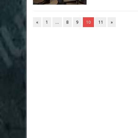
«
1
…
8
9
10
11
»