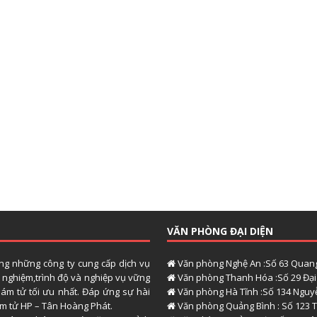
VĂN PHÒNG ĐẠI DIỆN
ong những công ty cung cấp dịch vụ
Văn phòng Nghệ An :Số 63 Quang
h nghiệm,trình độ và nghiệp vụ vững
Văn phòng Thanh Hóa :Số 29 Đại 
hám tử tối ưu nhất. Đáp ứng sự hài
Văn phòng Hà Tĩnh :Số 134 Nguyễ
hám tử HP – Tân Hoàng Phát.
Văn phòng Quảng Bình : Số 123 T