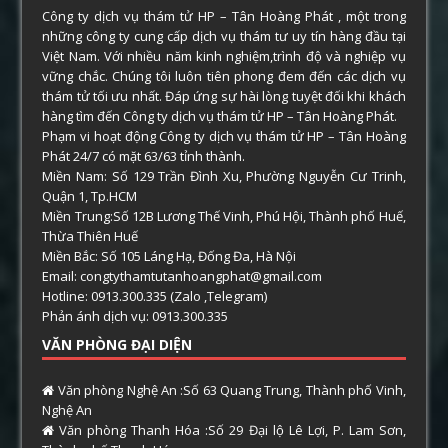
Công ty dịch vụ thám tử HP – Tân Hoàng Phát , một trong
những công ty cung cấp dịch vụ thám tư uy tín hàng đầu tại
Việt Nam. Với nhiều năm kinh nghiệm,trình độ và nghiệp vụ
vững chắc. Chúng tôi luôn tiên phong đem đến các dịch vụ
thám tử tối ưu nhất. Đáp ứng sự hài lòng tuyệt đối khi khách
hàng tìm đến Công ty dịch vụ thám tử HP – Tân Hoàng Phát.
Phạm vi hoạt động Công ty dịch vụ thám tử HP – Tân Hoàng
Phát 24/7 có mặt 63/63 tỉnh thành.
Miền Nam: Số 129 Trần Đình Xu, Phường Nguyễn Cư Trinh,
Quận 1, Tp.HCM
Miền Trung:Số 12B Lương Thế Vinh, Phú Hội, Thành phố Huế,
Thừa Thiên Huế
Miền Bắc: Số 105 Láng Hạ, Đống Đa, Hà Nội
Email: congtythamtutanhoangphat@gmail.com
Hotline: 0913.300.335 (Zalo ,Telegram)
Phản ánh dịch vụ: 0913.300.335
VĂN PHÒNG ĐẠI DIỆN
Văn phòng Nghệ An :Số 63 Quang Trung, Thành phố Vinh,
Nghệ An
Văn phòng Thanh Hóa :Số 29 Đại lộ Lê Lợi, P. Lam Sơn,