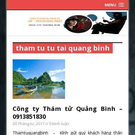
MENU
tham tu tu tai quang binh
Công ty Thám tử Quảng Bình –
0913851830
20 Tháng tư, 2017
// 0 bình luận
Thamtuquangbinh – Kính gửi quý khách hàng thân