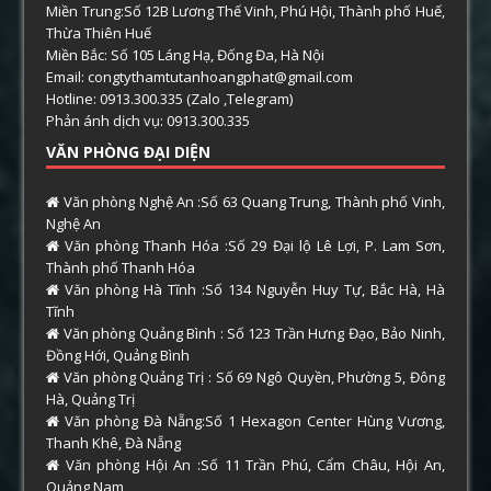
Miền Trung:Số 12B Lương Thế Vinh, Phú Hội, Thành phố Huế,
Thừa Thiên Huế
Miền Bắc: Số 105 Láng Hạ, Đống Đa, Hà Nội
Email: congtythamtutanhoangphat@gmail.com
Hotline: 0913.300.335 (Zalo ,Telegram)
Phản ánh dịch vụ: 0913.300.335
VĂN PHÒNG ĐẠI DIỆN
Văn phòng Nghệ An :Số 63 Quang Trung, Thành phố Vinh,
Nghệ An
Văn phòng Thanh Hóa :Số 29 Đại lộ Lê Lợi, P. Lam Sơn,
Thành phố Thanh Hóa
Văn phòng Hà Tĩnh :Số 134 Nguyễn Huy Tự, Bắc Hà, Hà
Tĩnh
Văn phòng Quảng Bình : Số 123 Trần Hưng Đạo, Bảo Ninh,
Đồng Hới, Quảng Bình
Văn phòng Quảng Trị : Số 69 Ngô Quyền, Phường 5, Đông
Hà, Quảng Trị
Văn phòng Đà Nẵng:Số 1 Hexagon Center Hùng Vương,
Thanh Khê, Đà Nẵng
Văn phòng Hội An :Số 11 Trần Phú, Cẩm Châu, Hội An,
Quảng Nam