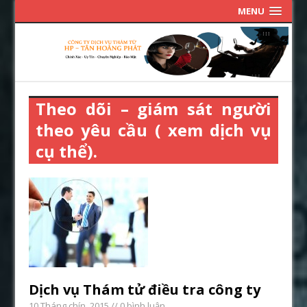
MENU
Theo dõi – giám sát người
theo yêu cầu ( xem dịch vụ
cụ thể).
Dịch vụ Thám tử điều tra công ty
10 Tháng chín, 2015
// 0 bình luận