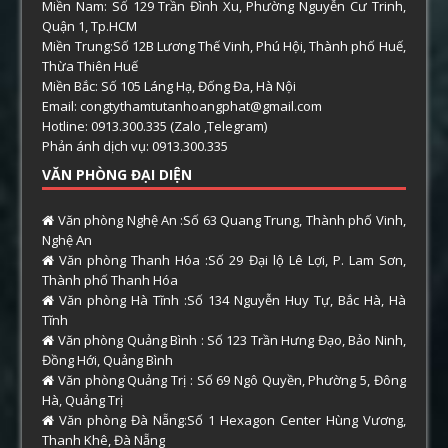
Miền Nam: Số 129 Trần Đình Xu, Phường Nguyễn Cư Trinh,
Quận 1, Tp.HCM
Miền Trung:Số 12B Lương Thế Vinh, Phú Hội, Thành phố Huế,
Thừa Thiên Huế
Miền Bắc: Số 105 Láng Hạ, Đống Đa, Hà Nội
Email: congtythamtutanhoangphat@gmail.com
Hotline: 0913.300.335 (Zalo ,Telegram)
Phản ánh dịch vụ: 0913.300.335
VĂN PHÒNG ĐẠI DIỆN
Văn phòng Nghệ An :Số 63 Quang Trung, Thành phố Vinh,
Nghệ An
Văn phòng Thanh Hóa :Số 29 Đại lộ Lê Lợi, P. Lam Sơn,
Thành phố Thanh Hóa
Văn phòng Hà Tĩnh :Số 134 Nguyễn Huy Tự, Bắc Hà, Hà
Tĩnh
Văn phòng Quảng Bình : Số 123 Trần Hưng Đạo, Bảo Ninh,
Đồng Hới, Quảng Bình
Văn phòng Quảng Trị : Số 69 Ngô Quyền, Phường 5, Đông
Hà, Quảng Trị
Văn phòng Đà Nẵng:Số 1 Hexagon Center Hùng Vương,
Thanh Khê, Đà Nẵng