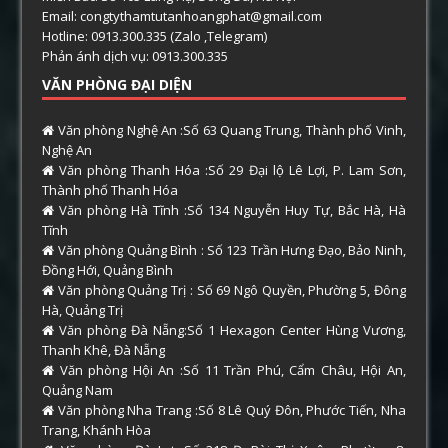
Email: congtythamtutanhoangphat@gmail.com
Hotline: 0913.300.335 (Zalo ,Telegram)
Phản ánh dịch vụ: 0913.300.335
VĂN PHÒNG ĐẠI DIỆN
Văn phòng Nghệ An :Số 63 Quang Trung, Thành phố Vinh,
Nghệ An
Văn phòng Thanh Hóa :Số 29 Đại lộ Lê Lợi, P. Lam Sơn,
Thành phố Thanh Hóa
Văn phòng Hà Tĩnh :Số 134 Nguyễn Huy Tự, Bắc Hà, Hà
Tĩnh
Văn phòng Quảng Bình : Số 123 Trần Hưng Đạo, Bảo Ninh,
Đồng Hới, Quảng Bình
Văn phòng Quảng Trị : Số 69 Ngô Quyền, Phường 5, Đông
Hà, Quảng Trị
Văn phòng Đà Nẵng:Số 1 Hexagon Center Hùng Vương,
Thanh Khê, Đà Nẵng
Văn phòng Hội An :Số 11 Trần Phú, Cẩm Châu, Hội An,
Quảng Nam
Văn phòng Nha Trang :Số 8 Lê Quý Đôn, Phước Tiến, Nha
Trang, Khánh Hòa