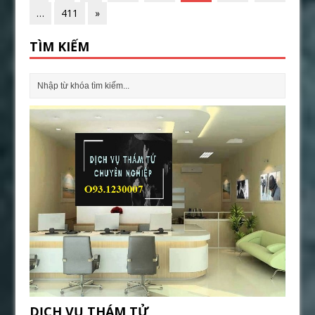
…
411
»
TÌM KIẾM
DỊCH VỤ THÁM TỬ