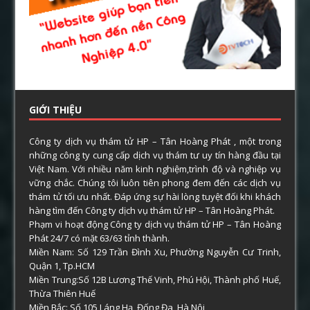
GIỚI THIỆU
Công ty dịch vụ thám tử HP – Tân Hoàng Phát , một trong
những công ty cung cấp dịch vụ thám tư uy tín hàng đầu tại
Việt Nam. Với nhiều năm kinh nghiệm,trình độ và nghiệp vụ
vững chắc. Chúng tôi luôn tiên phong đem đến các dịch vụ
thám tử tối ưu nhất. Đáp ứng sự hài lòng tuyệt đối khi khách
hàng tìm đến Công ty dịch vụ thám tử HP – Tân Hoàng Phát.
Phạm vi hoạt động Công ty dịch vụ thám tử HP – Tân Hoàng
Phát 24/7 có mặt 63/63 tỉnh thành.
Miền Nam: Số 129 Trần Đình Xu, Phường Nguyễn Cư Trinh,
Quận 1, Tp.HCM
Miền Trung:Số 12B Lương Thế Vinh, Phú Hội, Thành phố Huế,
Thừa Thiên Huế
Miền Bắc: Số 105 Láng Hạ, Đống Đa, Hà Nội