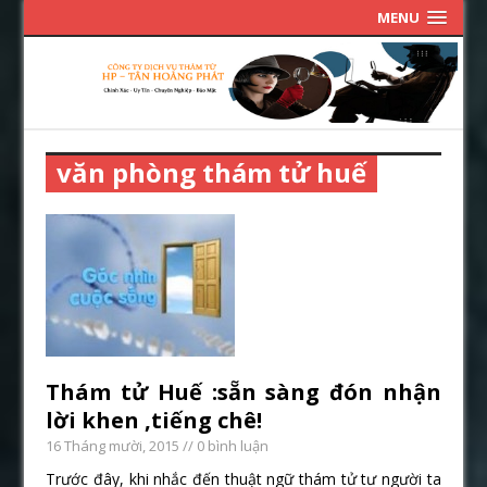
MENU
văn phòng thám tử huế
Thám tử Huế :sẵn sàng đón nhận
lời khen ,tiếng chê!
16 Tháng mười, 2015
// 0 bình luận
Trước đây, khi nhắc đến thuật ngữ thám tử tư người ta