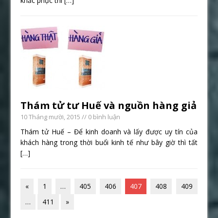
khắc phục thì
[…]
Thám tử tư Huế và nguồn hàng giả
10 Tháng mười, 2015
// 0 bình luận
Thám tử Huế – Để kinh doanh và lấy được uy tín của
khách hàng trong thời buổi kinh tế như bây giờ thì tất
[…]
«
1
…
405
406
407
408
409
…
411
»