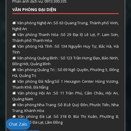
Phản ánh dịch vụ: 0913.300.335
VĂN PHÒNG ĐẠI DIỆN
Văn phòng Nghệ An :Số 63 Quang Trung, Thành phố Vinh,
Nghệ An
Văn phòng Thanh Hóa :Số 29 Đại lộ Lê Lợi, P. Lam Sơn,
Thành phố Thanh Hóa
Văn phòng Hà Tĩnh :Số 134 Nguyễn Huy Tự, Bắc Hà, Hà
Tĩnh
Văn phòng Quảng Bình : Số 123 Trần Hưng Đạo, Bảo Ninh,
Đồng Hới, Quảng Bình
Văn phòng Quảng Trị : Số 69 Ngô Quyền, Phường 5, Đông
Hà, Quảng Trị
Văn phòng Đà Nẵng:Số 1 Hexagon Center Hùng Vương,
Thanh Khê, Đà Nẵng
Văn phòng Hội An :Số 11 Trần Phú, Cẩm Châu, Hội An,
Quảng Nam
Văn phòng Nha Trang :Số 8 Lê Quý Đôn, Phước Tiến, Nha
Trang, Khánh Hòa
Văn phòng Đà Lạt :Số 318 Đ. Bùi Thị Xuân, Phường 8,
Thành phố Đà Lạt, Lâm Đồng
Chat Zalo