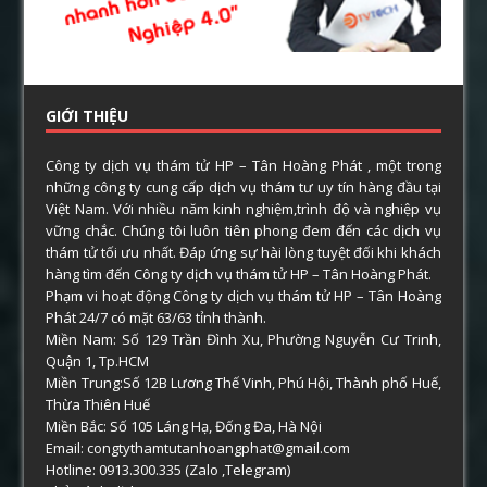
GIỚI THIỆU
Công ty dịch vụ thám tử HP – Tân Hoàng Phát , một trong
những công ty cung cấp dịch vụ thám tư uy tín hàng đầu tại
Việt Nam. Với nhiều năm kinh nghiệm,trình độ và nghiệp vụ
vững chắc. Chúng tôi luôn tiên phong đem đến các dịch vụ
thám tử tối ưu nhất. Đáp ứng sự hài lòng tuyệt đối khi khách
hàng tìm đến Công ty dịch vụ thám tử HP – Tân Hoàng Phát.
Phạm vi hoạt động Công ty dịch vụ thám tử HP – Tân Hoàng
Phát 24/7 có mặt 63/63 tỉnh thành.
Miền Nam: Số 129 Trần Đình Xu, Phường Nguyễn Cư Trinh,
Quận 1, Tp.HCM
Miền Trung:Số 12B Lương Thế Vinh, Phú Hội, Thành phố Huế,
Thừa Thiên Huế
Miền Bắc: Số 105 Láng Hạ, Đống Đa, Hà Nội
Email: congtythamtutanhoangphat@gmail.com
Hotline: 0913.300.335 (Zalo ,Telegram)