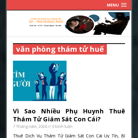
MENU
văn phòng thám tử huế
Vì Sao Nhiều Phụ Huynh Thuê
Thám Tử Giám Sát Con Cái?
7 Tháng năm, 2026
// 0 bình luận
Thuê Dịch Vụ Thám Tử Giám Sát Con Cái Uy Tín, Bí