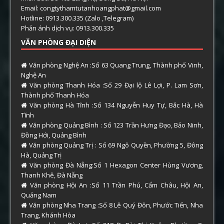
Email: congtythamtutanhoangphat@gmail.com
Hotline: 0913.300.335 (Zalo ,Telegram)
Phản ánh dịch vụ: 0913.300.335
VĂN PHÒNG ĐẠI DIỆN
Văn phòng Nghệ An :Số 63 Quang Trung, Thành phố Vinh,
Nghệ An
Văn phòng Thanh Hóa :Số 29 Đại lộ Lê Lợi, P. Lam Sơn,
Thành phố Thanh Hóa
Văn phòng Hà Tĩnh :Số 134 Nguyễn Huy Tự, Bắc Hà, Hà
Tĩnh
Văn phòng Quảng Bình : Số 123 Trần Hưng Đạo, Bảo Ninh,
Đồng Hới, Quảng Bình
Văn phòng Quảng Trị : Số 69 Ngô Quyền, Phường 5, Đông
Hà, Quảng Trị
Văn phòng Đà Nẵng:Số 1 Hexagon Center Hùng Vương,
Thanh Khê, Đà Nẵng
Văn phòng Hội An :Số 11 Trần Phú, Cẩm Châu, Hội An,
Quảng Nam
Văn phòng Nha Trang :Số 8 Lê Quý Đôn, Phước Tiến, Nha
Trang, Khánh Hòa