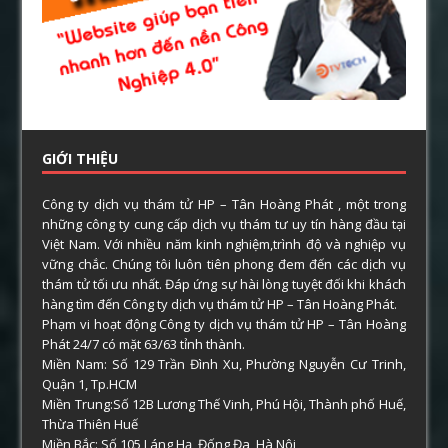
GIỚI THIỆU
Công ty dịch vụ thám tử HP – Tân Hoàng Phát , một trong
những công ty cung cấp dịch vụ thám tư uy tín hàng đầu tại
Việt Nam. Với nhiều năm kinh nghiệm,trình độ và nghiệp vụ
vững chắc. Chúng tôi luôn tiên phong đem đến các dịch vụ
thám tử tối ưu nhất. Đáp ứng sự hài lòng tuyệt đối khi khách
hàng tìm đến Công ty dịch vụ thám tử HP – Tân Hoàng Phát.
Phạm vi hoạt động Công ty dịch vụ thám tử HP – Tân Hoàng
Phát 24/7 có mặt 63/63 tỉnh thành.
Miền Nam: Số 129 Trần Đình Xu, Phường Nguyễn Cư Trinh,
Quận 1, Tp.HCM
Miền Trung:Số 12B Lương Thế Vinh, Phú Hội, Thành phố Huế,
Thừa Thiên Huế
Miền Bắc: Số 105 Láng Hạ, Đống Đa, Hà Nội