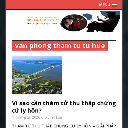
MENU
van phong tham tu tu hue
Vì sao cần thám tử thu thập chứng
cứ ly hôn?
1 Tháng tư, 2026
// 0 bình luận
THÁM TỬ THU THẬP CHỨNG CỨ LY HÔN – GIẢI PHÁP