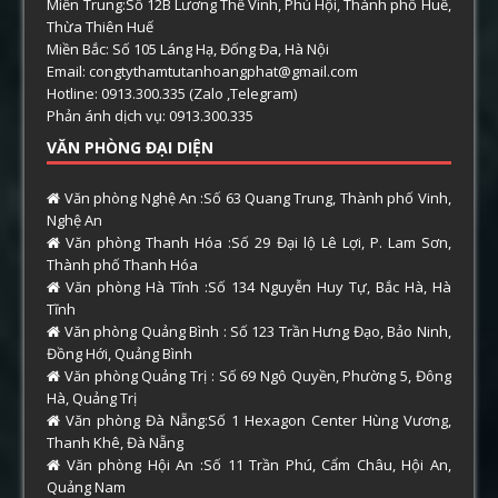
Miền Trung:Số 12B Lương Thế Vinh, Phú Hội, Thành phố Huế,
Thừa Thiên Huế
Miền Bắc: Số 105 Láng Hạ, Đống Đa, Hà Nội
Email: congtythamtutanhoangphat@gmail.com
Hotline: 0913.300.335 (Zalo ,Telegram)
Phản ánh dịch vụ: 0913.300.335
VĂN PHÒNG ĐẠI DIỆN
Văn phòng Nghệ An :Số 63 Quang Trung, Thành phố Vinh,
Nghệ An
Văn phòng Thanh Hóa :Số 29 Đại lộ Lê Lợi, P. Lam Sơn,
Thành phố Thanh Hóa
Văn phòng Hà Tĩnh :Số 134 Nguyễn Huy Tự, Bắc Hà, Hà
Tĩnh
Văn phòng Quảng Bình : Số 123 Trần Hưng Đạo, Bảo Ninh,
Đồng Hới, Quảng Bình
Văn phòng Quảng Trị : Số 69 Ngô Quyền, Phường 5, Đông
Hà, Quảng Trị
Văn phòng Đà Nẵng:Số 1 Hexagon Center Hùng Vương,
Thanh Khê, Đà Nẵng
Văn phòng Hội An :Số 11 Trần Phú, Cẩm Châu, Hội An,
Quảng Nam