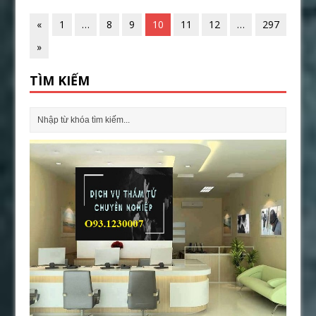
«
1
…
8
9
10
11
12
…
297
»
TÌM KIẾM