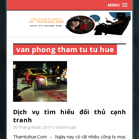
MENU
van phong tham tu tu hue
Dịch vụ tìm hiểu đối thủ cạnh
tranh
30 Tháng mười, 2017
// 0 bình luận
Thamtuhue.Com – Ngày nay có rất nhiều công ty mọc