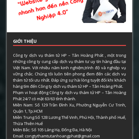
GIỚI THIỆU
Công ty dịch vụ thám tử HP – Tân Hoàng Phát , một trong
những công ty cung cấp dịch vụ thám tư uy tín hàng đầu tại
Việt Nam. Với nhiều năm kinh nghiệm,trình độ và nghiệp vụ
vững chắc. Chúng tôi luôn tiên phong đem đến các dịch vụ
thám tử tối ưu nhất. Đáp ứng sự hài lòng tuyệt đối khi khách
hàng tìm đến Công ty dịch vụ thám tử HP – Tân Hoàng Phát.
Phạm vi hoạt động Công ty dịch vụ thám tử HP – Tân Hoàng
Phát 24/7 có mặt 63/63 tỉnh thành.
Miền Nam: Số 129 Trần Đình Xu, Phường Nguyễn Cư Trinh,
Quận 1, Tp.HCM
Miền Trung:Số 12B Lương Thế Vinh, Phú Hội, Thành phố Huế,
Thừa Thiên Huế
Miền Bắc: Số 105 Láng Hạ, Đống Đa, Hà Nội
Email: congtythamtutanhoangphat@gmail.com