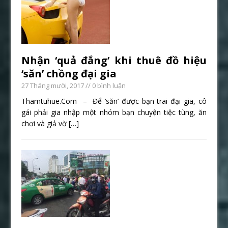
Nhận ‘quả đắng’ khi thuê đồ hiệu
‘săn’ chồng đại gia
27 Tháng mười, 2017
// 0 bình luận
Thamtuhue.Com – Để ‘săn’ được bạn trai đại gia, cô
gái phải gia nhập một nhóm bạn chuyện tiệc tùng, ăn
chơi và giả vờ
[…]