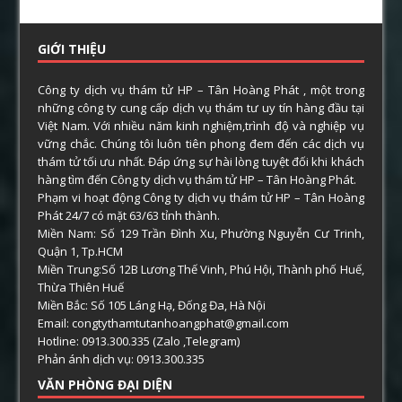
GIỚI THIỆU
Công ty dịch vụ thám tử HP – Tân Hoàng Phát , một trong
những công ty cung cấp dịch vụ thám tư uy tín hàng đầu tại
Việt Nam. Với nhiều năm kinh nghiệm,trình độ và nghiệp vụ
vững chắc. Chúng tôi luôn tiên phong đem đến các dịch vụ
thám tử tối ưu nhất. Đáp ứng sự hài lòng tuyệt đối khi khách
hàng tìm đến Công ty dịch vụ thám tử HP – Tân Hoàng Phát.
Phạm vi hoạt động Công ty dịch vụ thám tử HP – Tân Hoàng
Phát 24/7 có mặt 63/63 tỉnh thành.
Miền Nam: Số 129 Trần Đình Xu, Phường Nguyễn Cư Trinh,
Quận 1, Tp.HCM
Miền Trung:Số 12B Lương Thế Vinh, Phú Hội, Thành phố Huế,
Thừa Thiên Huế
Miền Bắc: Số 105 Láng Hạ, Đống Đa, Hà Nội
Email: congtythamtutanhoangphat@gmail.com
Hotline: 0913.300.335 (Zalo ,Telegram)
Phản ánh dịch vụ: 0913.300.335
VĂN PHÒNG ĐẠI DIỆN