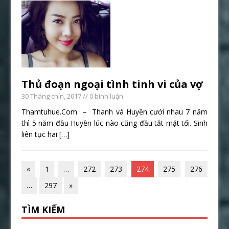
Thủ đoạn ngoại tình tinh vi của vợ
30 Tháng chín, 2017
// 0 bình luận
Thamtuhue.Com – Thanh và Huyền cưới nhau 7 năm
thì 5 năm đầu Huyền lúc nào cũng đầu tắt mặt tối. Sinh
liên tục hai
[…]
«
1
…
272
273
274
275
276
…
297
»
TÌM KIẾM