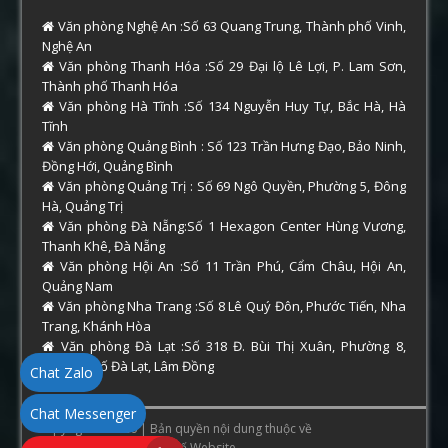
Văn phòng Nghệ An :Số 63 Quang Trung, Thành phố Vinh,
Nghệ An
Văn phòng Thanh Hóa :Số 29 Đại lộ Lê Lợi, P. Lam Sơn,
Thành phố Thanh Hóa
Văn phòng Hà Tĩnh :Số 134 Nguyễn Huy Tự, Bắc Hà, Hà
Tĩnh
Văn phòng Quảng Bình : Số 123 Trần Hưng Đạo, Bảo Ninh,
Đồng Hới, Quảng Bình
Văn phòng Quảng Trị : Số 69 Ngô Quyền, Phường 5, Đông
Hà, Quảng Trị
Văn phòng Đà Nẵng:Số 1 Hexagon Center Hùng Vương,
Thanh Khê, Đà Nẵng
Văn phòng Hội An :Số 11 Trần Phú, Cẩm Châu, Hội An,
Quảng Nam
Văn phòng Nha Trang :Số 8 Lê Quý Đôn, Phước Tiến, Nha
Trang, Khánh Hòa
Văn phòng Đà Lạt :Số 318 Đ. Bùi Thị Xuân, Phường 8,
Thành phố Đà Lạt, Lâm Đồng
Chat Zalo
Chat Messenger
Copyright © 2026 | Bản quyền nội dung thuộc về
ThamTuHue.Com
. Thiết Kế Website