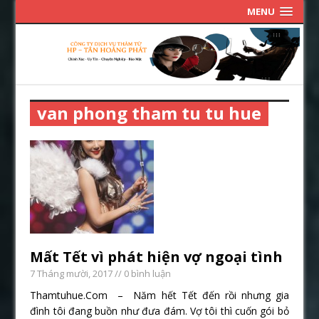
MENU
van phong tham tu tu hue
Mất Tết vì phát hiện vợ ngoại tình
7 Tháng mười, 2017
// 0 bình luận
Thamtuhue.Com – Năm hết Tết đến rồi nhưng gia
đình tôi đang buồn như đưa đám. Vợ tôi thì cuốn gói bỏ