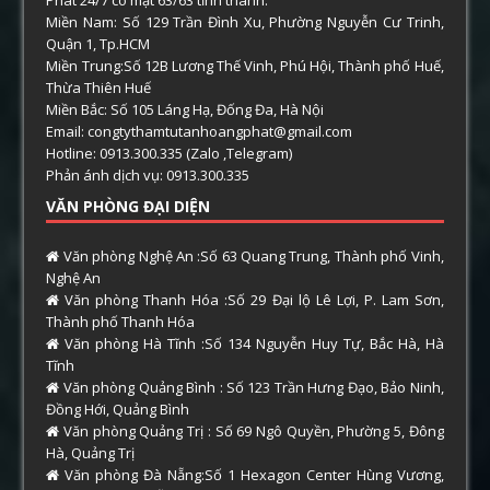
Miền Nam: Số 129 Trần Đình Xu, Phường Nguyễn Cư Trinh,
Quận 1, Tp.HCM
Miền Trung:Số 12B Lương Thế Vinh, Phú Hội, Thành phố Huế,
Thừa Thiên Huế
Miền Bắc: Số 105 Láng Hạ, Đống Đa, Hà Nội
Email: congtythamtutanhoangphat@gmail.com
Hotline: 0913.300.335 (Zalo ,Telegram)
Phản ánh dịch vụ: 0913.300.335
VĂN PHÒNG ĐẠI DIỆN
Văn phòng Nghệ An :Số 63 Quang Trung, Thành phố Vinh,
Nghệ An
Văn phòng Thanh Hóa :Số 29 Đại lộ Lê Lợi, P. Lam Sơn,
Thành phố Thanh Hóa
Văn phòng Hà Tĩnh :Số 134 Nguyễn Huy Tự, Bắc Hà, Hà
Tĩnh
Văn phòng Quảng Bình : Số 123 Trần Hưng Đạo, Bảo Ninh,
Đồng Hới, Quảng Bình
Văn phòng Quảng Trị : Số 69 Ngô Quyền, Phường 5, Đông
Hà, Quảng Trị
Văn phòng Đà Nẵng:Số 1 Hexagon Center Hùng Vương,