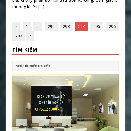
biết chồng phản bội, tôi đau đớn vô cùng. Cảm giác bị
thương khiến
[…]
«
1
…
292
293
294
295
296
297
»
TÌM KIẾM