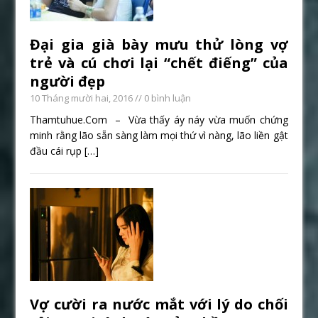
Đại gia già bày mưu thử lòng vợ
trẻ và cú chơi lại “chết điếng” của
người đẹp
10 Tháng mười hai, 2016
// 0 bình luận
Thamtuhue.Com – Vừa thấy áy náy vừa muốn chứng
minh rằng lão sẵn sàng làm mọi thứ vì nàng, lão liền gật
đầu cái rụp
[…]
Vợ cười ra nước mắt với lý do chối