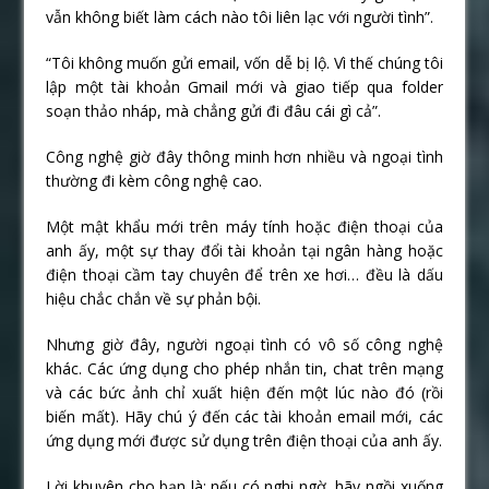
vẫn không biết làm cách nào tôi liên lạc với người tình”.
“Tôi không muốn gửi email, vốn dễ bị lộ. Vì thế chúng tôi
lập một tài khoản Gmail mới và giao tiếp qua folder
soạn thảo nháp, mà chẳng gửi đi đâu cái gì cả”.
Công nghệ giờ đây thông minh hơn nhiều và ngoại tình
thường đi kèm công nghệ cao.
Một mật khẩu mới trên máy tính hoặc điện thoại của
anh ấy, một sự thay đổi tài khoản tại ngân hàng hoặc
điện thoại cầm tay chuyên để trên xe hơi… đều là dấu
hiệu chắc chắn về sự phản bội.
Nhưng giờ đây, người ngoại tình có vô số công nghệ
khác. Các ứng dụng cho phép nhắn tin, chat trên mạng
và các bức ảnh chỉ xuất hiện đến một lúc nào đó (rồi
biến mất). Hãy chú ý đến các tài khoản email mới, các
ứng dụng mới được sử dụng trên điện thoại của anh ấy.
Lời khuyên cho bạn là: nếu có nghi ngờ, hãy ngồi xuống