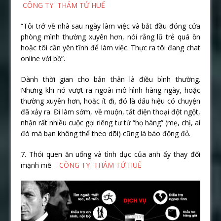
CÔNG TY THÁM TỬ HUẾ
“Tôi trở về nhà sau ngày làm việc và bắt đầu đóng cửa
phòng mình thường xuyên hơn, nói rằng lũ trẻ quá ồn
hoặc tôi cần yên tĩnh để làm việc. Thực ra tôi đang chat
online với bồ”.
Dành thời gian cho bản thân là điều bình thường.
Nhưng khi nó vượt ra ngoài mô hình hàng ngày, hoặc
thường xuyên hơn, hoặc ít đi, đó là dấu hiệu có chuyện
đã xảy ra. Đi làm sớm, về muộn, tắt điện thoại đột ngột,
nhận rất nhiều cuộc gọi riêng tư từ “họ hàng” (mẹ, chị, ai
đó mà bạn không thể theo dõi) cũng là báo động đỏ.
7. Thói quen ăn uống và tình dục của anh ấy thay đổi
mạnh mẽ –
CÔNG TY THÁM TỬ HUẾ