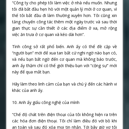
“Công ty cho phép tôi làm việc ở nhà nếu muốn. Nhưng
tôi đã bắt đầu hẹn hò với một quản lý mới ở cơ quan, vì
thế tôi bắt đầu đi làm thường xuyên hơn. Tôi cũng xin
tăng chuyến công tác thêm một ngày trước và sau thời
gian thực sự cần thiết ở các địa điểm ở xa, mở rộng
việc ăn trưa ở cơ quan và kéo dài hơn”.
Tình công sở rất phổ biến. Anh ấy có thể đề cập về
“người bạn” mới để xua tan bất cứ nghi ngờ nào bạn có,
và nếu bạn bất ngờ đến cơ quan mà không báo trước,
anh ấy thậm chí có thể giới thiệu bạn với “cộng sự” mới
này để qua mắt bạn.
Hãy làm theo linh cảm của bạn và chú ý đến các hành vi
khác của anh ấy.
10. Anh ấy giấu công nghệ của mình
“Chế độ chát trên điện thoại của tôi không hiện ra trên
các hóa đơn điện thoại. Tôi chỉ làm điều đó với bồ khi
an toàn và sau đó xóa mọi tin nhắn. Tới bây giờ vợ tôi