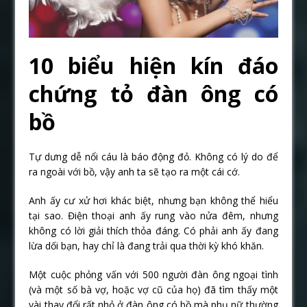
10 biểu hiện kín đáo
chứng tỏ đàn ông có
bồ
Tự dưng dễ nổi cáu là báo động đỏ. Không có lý do để
ra ngoài với bồ, vậy anh ta sẽ tạo ra một cái cớ.
Anh ấy cư xử hơi khác biệt, nhưng bạn không thể hiểu
tại sao. Điện thoại anh ấy rung vào nửa đêm, nhưng
không có lời giải thích thỏa đáng. Có phải anh ấy đang
lừa dối bạn, hay chỉ là đang trải qua thời kỳ khó khăn.
Một cuộc phỏng vấn với 500 người đàn ông ngoại tình
(và một số bà vợ, hoặc vợ cũ của họ) đã tìm thấy một
vài thay đổi rất nhỏ ở đàn ông có bồ mà phụ nữ thường