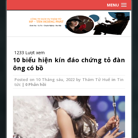
MENU
1233 Lượt xem
10 biểu hiện kín đáo chứng tỏ đàn
ông có bồ
Posted on
10 Tháng sáu, 2022
by
Thám Tử Huế
in
Tin
tức
| 0 Phản hồi