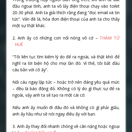
đầu ngoại tình, anh ta vồ lấy điện thoại chạy vào toilet
20-30 phút. Anh ta giải thích rằng đang “đọc email và tin
tức”. Vấn đề là, hóa đơn điện thoại của anh ta cho thấy
một sự thật khác.
2. Anh ấy có những cơn nổi nóng vô cớ –
THÁM TỬ
HUẾ
“Tôi liên tục tìm kiếm lý do để ra ngoài, và thật khó để
nghĩ ra lời biện hộ cho mọi lần đó. Vì thế, tôi bắt đầu
cáu bẳn với cô ấy”.
Nổi cáu ngay lập tức – hoặc trở nên đáng yêu quá mức
– đều là báo động đỏ. Không có lý do gì thực sự để ra
ngoài, vậy anh ta sẽ tạo ra một cái cớ.
Nếu anh ấy muốn đi đâu đó và không có gì phải giấu,
anh ấy hầu như sẽ nói ngay điều ấy với bạn.
3. Anh ấy thay đổi nhanh chóng về cân nặng hoặc ngoại