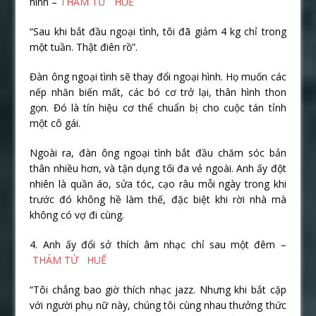
hình –
THÁM TỬ HUẾ
“Sau khi bắt đầu ngoại tình, tôi đã giảm 4 kg chỉ trong
một tuần. Thật điên rồ”.
Đàn ông ngoại tình sẽ thay đổi ngoại hình. Họ muốn các
nếp nhăn biến mất, các bó cơ trở lại, thân hình thon
gọn. Đó là tín hiệu cơ thể chuẩn bị cho cuộc tán tỉnh
một cô gái.
Ngoài ra, đàn ông ngoại tình bắt đầu chăm sóc bản
thân nhiều hơn, và tận dụng tối đa vẻ ngoài. Anh ấy đột
nhiên là quần áo, sửa tóc, cạo râu mỗi ngày trong khi
trước đó không hề làm thế, đặc biệt khi rời nhà mà
không có vợ đi cùng.
4. Anh ấy đổi sở thích âm nhạc chỉ sau một đêm –
THÁM TỬ HUẾ
“Tôi chẳng bao giờ thích nhạc jazz. Nhưng khi bắt cặp
với người phụ nữ này, chúng tôi cùng nhau thưởng thức