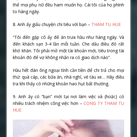
thể mọi phụ nữ đều ham muốn họ. Cái tôi của họ phình
to hàng ngày.
8. Anh ấy giấu chuyện chi tiêu với bạn –
THAM TU HUE
“Tôi đến gặp cô ấy để ăn trưa hầu như hàng ngày. Và
đến khách sạn 3-4 lần mỗi tuần. Che dấu điều đó rất
khó khăn. Tôi phải mở một tài khoản mới, tiêu trong tài
khoản đó để vợ không nhận ra có giao dịch nào”.
Hầu hết đàn ông ngoại tình cần tiền để chi trả cho mọi
thứ: quà cáp, các bữa ăn, nhà nghỉ, vé tàu xe… Hãy điều
tra khi thấy có những khoản hao hụt bất thường.
9. Anh ấy có “bạn” mới tại nơi làm việc và (hoặc) có
nhiều trách nhiệm công việc hơn –
CONG TY THAM TU
HUE