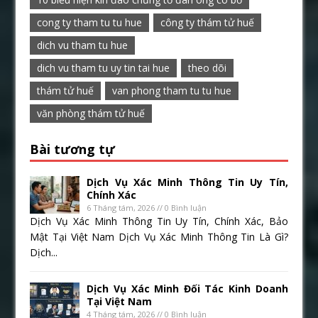
cong ty tham tu tu hue
công ty thám tử huế
dich vu tham tu hue
dich vu tham tu uy tin tai hue
theo dõi
thám tử huế
van phong tham tu tu hue
văn phòng thám tử huế
Bài tương tự
Dịch Vụ Xác Minh Thông Tin Uy Tín,
Chính Xác
6 Tháng tám, 2026 // 0 Bình luận
Dịch Vụ Xác Minh Thông Tin Uy Tín, Chính Xác, Bảo
Mật Tại Việt Nam Dịch Vụ Xác Minh Thông Tin Là Gì?
Dịch...
Dịch Vụ Xác Minh Đối Tác Kinh Doanh
Tại Việt Nam
4 Tháng tám, 2026 // 0 Bình luận