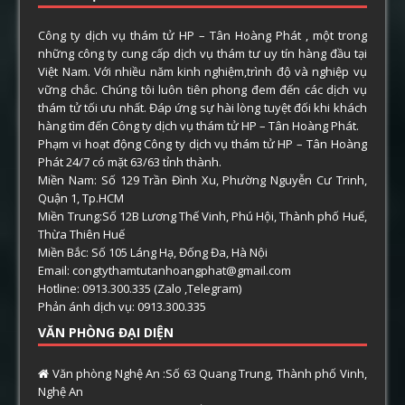
Công ty dịch vụ thám tử HP – Tân Hoàng Phát , một trong
những công ty cung cấp dịch vụ thám tư uy tín hàng đầu tại
Việt Nam. Với nhiều năm kinh nghiệm,trình độ và nghiệp vụ
vững chắc. Chúng tôi luôn tiên phong đem đến các dịch vụ
thám tử tối ưu nhất. Đáp ứng sự hài lòng tuyệt đối khi khách
hàng tìm đến Công ty dịch vụ thám tử HP – Tân Hoàng Phát.
Phạm vi hoạt động Công ty dịch vụ thám tử HP – Tân Hoàng
Phát 24/7 có mặt 63/63 tỉnh thành.
Miền Nam: Số 129 Trần Đình Xu, Phường Nguyễn Cư Trinh,
Quận 1, Tp.HCM
Miền Trung:Số 12B Lương Thế Vinh, Phú Hội, Thành phố Huế,
Thừa Thiên Huế
Miền Bắc: Số 105 Láng Hạ, Đống Đa, Hà Nội
Email: congtythamtutanhoangphat@gmail.com
Hotline: 0913.300.335 (Zalo ,Telegram)
Phản ánh dịch vụ: 0913.300.335
VĂN PHÒNG ĐẠI DIỆN
Văn phòng Nghệ An :Số 63 Quang Trung, Thành phố Vinh,
Nghệ An