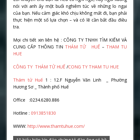
nói với anh ấy một buổi nghiêm túc về những lo ngại
của bạn. Nếu cảm giác khó chịu không mất đi, bạn phải
thực hiện một số lựa chọn – và có lẽ cần bắt đầu điều
tra.
Mọi chi tiết xin liên hệ : CÔNG TY TNHH TÌM KIẾM VÀ
CUNG CẤP THÔNG TIN
THÁM TỬ HUẾ
–
THAM TU
HUE
CÔNG TY THÁM TỬ HUẾ
/
CONG TY THAM TU HUE
Thám tử Huế
1 : 12.F Nguyễn Văn Linh _ Phường
Hương Sơ _ Thành phố Huế
Office :0234.6280.886
Hotline :
0913851830
WWW:
http://www.thamtuhue.com/
10 biểu hiện kín đáo chứng tỏ đàn ông có bồ