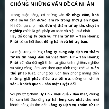
CHÓNG NHỮNG VẤN ĐỀ CÁ NHÂN
Trong cuộc sống, có những vấn đề
nhạy cảm, khó
chia sẻ và cần được làm rõ trong thời gian ngắn
.
Khi đó, lựa chọn một
đơn vị thám tử uy tín, chuyên
nghiệp
chính là giải pháp an toàn và hiệu quả nhất.
Hãy để
Công ty Dịch vụ Thám tử HP – Tân Hoàng
Phát
có cơ hội được
đồng hành và hỗ trợ bạn
.
Là một trong những
công ty cung cấp dịch vụ thám
tử uy tín hàng đầu tại Việt Nam
,
HP – Tân Hoàng
Phát
sở hữu đội ngũ thám tử giàu kinh nghiệm, nghiệp
vụ vững vàng, làm việc theo quy trình chặt chẽ và
tuân
thủ pháp luật
. Chúng tôi luôn tiên phong mang đến
những giải pháp điều tra tối ưu
, thông tin
chính
xác – khách quan – bảo mật tuyệt đối
.
Với phương châm
Uy tín – Hiệu quả – Bảo mật
, chúng
tôi cam kết đáp ứng
sự hài lòng cao nhất
cho mọi
khách hàng khi tìm đến
Công ty Dịch vụ Thám tử HP