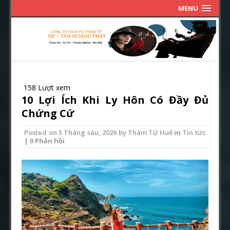
MENU
158 Lượt xem
10 Lợi Ích Khi Ly Hôn Có Đầy Đủ
Chứng Cứ
Posted on
5 Tháng sáu, 2026
by
Thám Tử Huế
in
Tin tức
| 0 Phản hồi