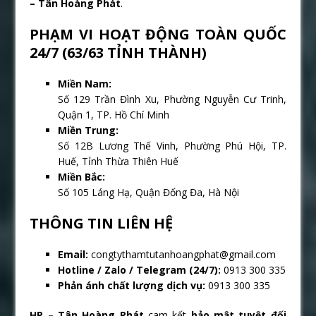
– Tân Hoàng Phát
.
PHẠM VI HOẠT ĐỘNG TOÀN QUỐC
24/7 (63/63 TỈNH THÀNH)
Miền Nam:
Số 129 Trần Đình Xu, Phường Nguyễn Cư Trinh,
Quận 1, TP. Hồ Chí Minh
Miền Trung:
Số 12B Lương Thế Vinh, Phường Phú Hội, TP.
Huế, Tỉnh Thừa Thiên Huế
Miền Bắc:
Số 105 Láng Hạ, Quận Đống Đa, Hà Nội
THÔNG TIN LIÊN HỆ
Email:
congtythamtutanhoangphat@gmail.com
Hotline / Zalo / Telegram (24/7):
0913 300 335
Phản ánh chất lượng dịch vụ:
0913 300 335
HP – Tân Hoàng Phát
cam kết
bảo mật tuyệt đối