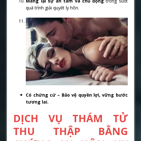
Mang lại sự an tâm và chủ động
trong suốt
quá trình giải quyết ly hôn.
Có chứng cứ – Bảo vệ quyền lợi, vững bước
tương lai.
DỊCH VỤ THÁM TỬ
THU THẬP BẰNG