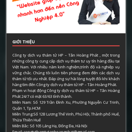
GIỚI THIỆU
Công ty dịch vụ thám tử HP – Tân Hoàng Phát , một trong
những công ty cung cấp dịch vụ thám tư uy tín hàng đầu tại
Việt Nam. Với nhiều năm kinh nghiệm,trình độ và nghiệp vụ
vững chắc. Chúng tôi luôn tiên phong đem đến các dịch vụ
thám tử tối ưu nhất. Đáp ứng sự hài lòng tuyệt đối khi khách
hàng tìm đến Công ty dịch vụ thám tử HP – Tân Hoàng Phát.
Phạm vi hoạt động Công ty dịch vụ thám tử HP – Tân Hoàng
Phát 24/7 có mặt 63/63 tỉnh thành.
Miền Nam: Số 129 Trần Đình Xu, Phường Nguyễn Cư Trinh,
Quận 1, Tp.HCM
Miền Trung:Số 12B Lương Thế Vinh, Phú Hội, Thành phố Huế,
Thừa Thiên Huế
Miền Bắc: Số 105 Láng Hạ, Đống Đa, Hà Nội
Email: congtythamtutanhoangphat@gmail.com