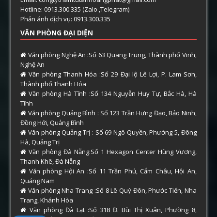
Hotline: 0913.300.335 (Zalo ,Telegram)
Phản ánh dịch vụ: 0913.300.335
VĂN PHÒNG ĐẠI DIỆN
Văn phòng Nghệ An :Số 63 Quang Trung, Thành phố Vinh,
Nghệ An
Văn phòng Thanh Hóa :Số 29 Đại lộ Lê Lợi, P. Lam Sơn,
Thành phố Thanh Hóa
Văn phòng Hà Tĩnh :Số 134 Nguyễn Huy Tự, Bắc Hà, Hà
Tĩnh
Văn phòng Quảng Bình : Số 123 Trần Hưng Đạo, Bảo Ninh,
Đồng Hới, Quảng Bình
Văn phòng Quảng Trị : Số 69 Ngô Quyền, Phường 5, Đông
Hà, Quảng Trị
Văn phòng Đà Nẵng:Số 1 Hexagon Center Hùng Vương,
Thanh Khê, Đà Nẵng
Văn phòng Hội An :Số 11 Trần Phú, Cẩm Châu, Hội An,
Quảng Nam
Văn phòng Nha Trang :Số 8 Lê Quý Đôn, Phước Tiến, Nha
Trang, Khánh Hòa
Văn phòng Đà Lạt :Số 318 Đ. Bùi Thị Xuân, Phường 8,