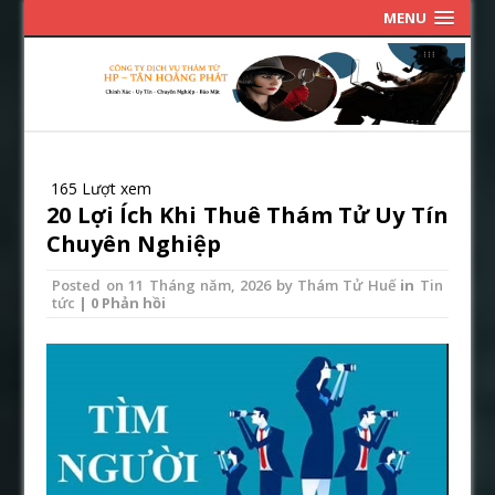
MENU
165 Lượt xem
20 Lợi Ích Khi Thuê Thám Tử Uy Tín
Chuyên Nghiệp
Posted on
11 Tháng năm, 2026
by
Thám Tử Huế
in
Tin
tức
| 0 Phản hồi