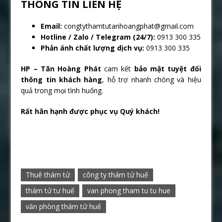
THÔNG TIN LIÊN HỆ
Email:
congtythamtutanhoangphat@gmail.com
Hotline / Zalo / Telegram (24/7):
0913 300 335
Phản ánh chất lượng dịch vụ:
0913 300 335
HP – Tân Hoàng Phát
cam kết
bảo mật tuyệt đối
thông tin khách hàng
, hỗ trợ nhanh chóng và hiệu
quả trong mọi tình huống.
Rất hân hạnh được phục vụ Quý khách!
Thuê thám tử
công ty thám tử huế
thám tử tư huế
van phong tham tu tu hue
văn phòng thám tử huế