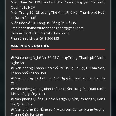
Miền Nam: Số 129 Trần Đình Xu, Phường Nguyễn Cư Trinh,
Quận 1, Tp.HCM
Miền Trung:Số 12B Lương Thế Vinh, Phú Hội, Thành phố Huế,
Thừa Thiên Huế
Miền Bắc: Số 105 Láng Hạ, Đống Đa, Hà Nội
Email: congtythamtutanhoangphat@gmail.com
Hotline: 0913.300.335 (Zalo ,Telegram)
Phản ánh dịch vụ: 0913.300.335
VĂN PHÒNG ĐẠI DIỆN
Văn phòng Nghệ An :Số 63 Quang Trung, Thành phố Vinh,
Nghệ An
Văn phòng Thanh Hóa :Số 29 Đại lộ Lê Lợi, P. Lam Sơn,
Thành phố Thanh Hóa
Văn phòng Hà Tĩnh :Số 134 Nguyễn Huy Tự, Bắc Hà, Hà
Tĩnh
Văn phòng Quảng Bình : Số 123 Trần Hưng Đạo, Bảo Ninh,
Đồng Hới, Quảng Bình
Văn phòng Quảng Trị : Số 69 Ngô Quyền, Phường 5, Đông
Hà, Quảng Trị
Văn phòng Đà Nẵng:Số 1 Hexagon Center Hùng Vương,
Thanh Khê, Đà Nẵng