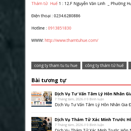
Thám tử Huế
1 : 12.F Nguyễn Văn Linh _ Phường H
Điện thoại : 0234.6280886
Hotline :
0913851830
WWW:
http://www.thamtuhue.com/
cong ty tham tu tu hue
công ty thám tử huế
Bài tương tự
Dịch Vụ Tư Vấn Tâm Lý Hôn Nhân Gi
7 Tháng tám, 2026 // 0 Bình luận
Dịch Vụ Tư Vấn Tâm Lý Hôn Nhân Gia Đ
Dịch Vụ Thám Tử Xác Minh Trước H
7 Tháng tám, 2026 // 0 Bình luận
Dịch Vụ Thám Tử Xác Minh Trước Hôn N