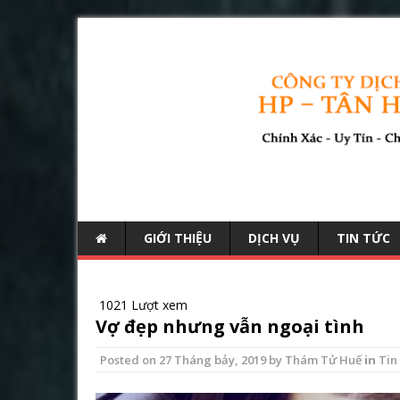
GIỚI THIỆU
DỊCH VỤ
TIN TỨC
1021 Lượt xem
Vợ đẹp nhưng vẫn ngoại tình
Posted on
27 Tháng bảy, 2019
by
Thám Tử Huế
in
Tin