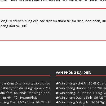
ông Ty chuyên cung cấp các dịch vụ thám tử gia đình, hôn nhân, đi
n hàng đầu tại Huế
VĂN PHÒNG ĐẠI DIỆN
ong những công ty cung cấp dịch vụ
Văn phòng Nghệ An :Số 63 Quang
h nghiệm,trình độ và nghiệp vụ vững
Văn phòng Thanh Hóa :Số 29 Đại 
hám tử tối ưu nhất. Đáp ứng sự hài
Văn phòng Hà Tĩnh :Số 134 Nguyễ
hám tử HP – Tân Hoàng Phát.
Văn phòng Quảng Bình : Số 123 T
Hoàng Phát 24/7 có mặt 63/63 tỉnh
Văn phòng Quảng Trị : Số 69 Ngô