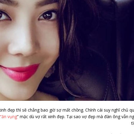
inh đẹp thì sẽ chẳng bao giờ sợ mất chồng. Chính cái suy nghĩ chủ q
 “ăn vụng
” mặc dù vợ rất xinh đẹp. Tại sao vợ đẹp mà đàn ông vẫn n
t