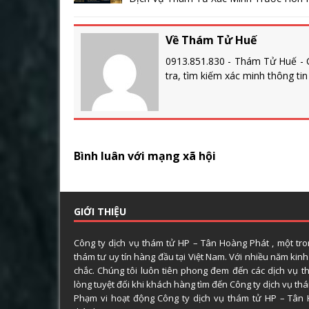
Về Thám Tử Huế
0913.851.830 - Thám Tử Huế - C
tra, tìm kiếm xác minh thông ti
Bình luân với mạng xã hội
GIỚI THIỆU
Công ty dịch vụ thám tử HP – Tân Hoàng Phát , một tr
thám tư uy tín hàng đầu tại Việt Nam. Với nhiều năm kin
chắc. Chúng tôi luôn tiên phong đem đến các dịch vụ t
lòng tuyệt đối khi khách hàng tìm đến Công ty dịch vụ t
Phạm vi hoạt động Công ty dịch vụ thám tử HP – Tân 