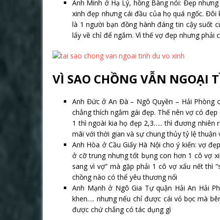
Anh Minh ở Hạ Lý, hồng Bàng nói: Đẹp nhưng 
xinh đẹp nhưng cái đầu của họ quá ngốc. Đôi kh
là 1 người bạn đồng hành đáng tin cậy suốt c
lấy về chỉ để ngắm. Vì thế vợ đẹp nhưng phải 
VÌ SAO CHỒNG VẪN NGOẠI T
Anh Đức ở An Đà – Ngô Quyền – Hải Phòng chi
chẳng thích ngắm gái đẹp. Thế nên vợ có đẹp 
1 thì ngoài kia họ đẹp 2,3….. thì đương nhiên
mãi với thời gian và sự chung thủy tỷ lệ thuận 
Anh Hòa ở Cầu Giấy Hà Nội cho ý kiến: vợ đẹ
ở cỡ trung nhưng tốt bụng con hơn 1 cô vợ xi
sang vì vợ” mà gặp phải 1 cô vợ xấu nết thì 
chồng nào có thể yêu thương nổi
Anh Mạnh ở Ngô Gia Tự quận Hải An Hải Ph
khen…. nhưng nếu chỉ được cái vỏ bọc mà bên 
được chứ chẳng có tác dụng gì