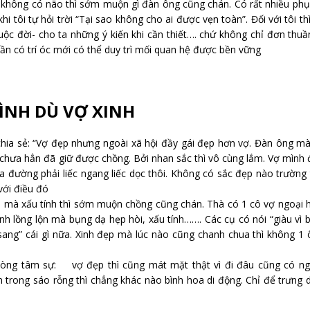
không có não thì sớm muộn gì đàn ông cũng chán. Có rất nhiều phụ
i tôi tự hỏi trời “Tại sao không cho ai được vẹn toàn”. Đối với tôi th
uộc đời- cho ta những ý kiến khi cần thiết…. chứ không chỉ đơn thuầ
cần có trí óc mới có thể duy trì mối quan hệ được bền vững
ÌNH DÙ VỢ XINH
a sẻ: “Vợ đẹp nhưng ngoài xã hội đầy gái đẹp hơn vợ. Đàn ông mà,
chưa hẳn đã giữ được chồng. Bởi nhan sắc thì vô cùng lắm. Vợ mình
 ra đường phải liếc ngang liếc dọc thôi. Không có sắc đẹp nào trường
với điều đó
p mà xấu tính thì sớm muộn chồng cũng chán. Thà có 1 cô vợ ngoại 
nh lồng lộn mà bụng dạ hẹp hòi, xấu tính……. Các cụ có nói “giàu vì 
“sang” cái gì nữa. Xinh đẹp mà lúc nào cũng chanh chua thì không 1
òng tâm sự: vợ đẹp thì cũng mát mặt thật vì đi đâu cũng có ng
trong sáo rỗng thì chẳng khác nào bình hoa di động. Chỉ để trưng 