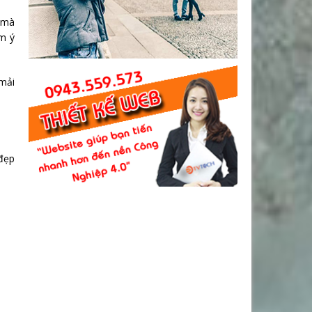
 mà
em ý
 mải
đẹp