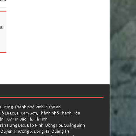
ều
 Trung, Thành phố Vinh, Nghệ An
lộ Lê Lợi, P. Lam Sơn, Thành phố Thanh Hóa
n Huy Tự, Bắc Hà, Hà Tĩnh
rần Hưng Đạo, Bảo Ninh, Đồng Hới, Quảng Bình
 Quyền, Phường 5, Đông Hà, Quảng Trị