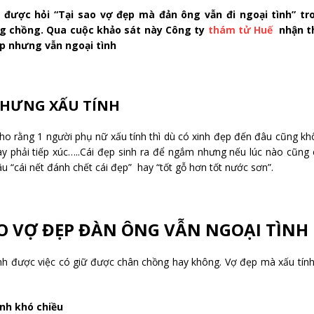
i được hỏi “Tại sao vợ đẹp mà đản ông vẫn đi ngoại tình” tr
ng chồng. Qua cuộc khảo sát này Công ty
thám tử Huế
nhận t
ẹp nhưng vẫn ngoại tình
NHƯNG XẤU TÍNH
ho rằng 1 người phụ nữ xấu tính thì dù có xinh đẹp đến đâu cũng k
ày phải tiếp xúc…..Cái đẹp sinh ra để ngắm nhưng nếu lúc nào cũng
u “cái nết đánh chết cái đẹp” hay “tốt gỗ hơn tốt nước sơn”.
AO VỢ ĐẸP ĐÀN ÔNG VẪN NGOẠI TÌNH
nh được việc có giữ được chân chồng hay không. Vợ đẹp mà xấu tính
nh khó chiều