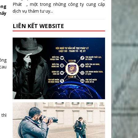
Phát , một trong những công ty cung cấp
ong
dịch vụ thám tư uy...
hấy
LIÊN KẾT WEBSITE
hông
 cau
 thì