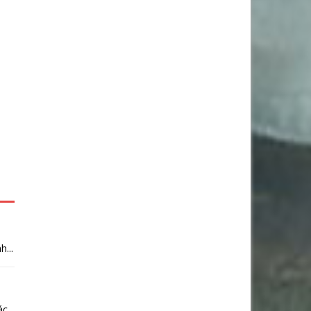
...
...