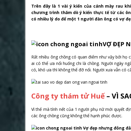
Trên đây là 1 vài ý kiến của cánh mày rau kh
chương trình thăm dò ý kiến thực tế từ các ô
có nhiều lý do để một 1 người đàn ông có vợ đ
VỢ ĐẸP 
Rất nhiều ông chồng có quan điểm như vậy bởi họ c
ai có thể ưa nổi huống chi là chồng. Người ngày ng
có, khó ưa thì không thể đỡ nổi. Người xưa vẫn có câ
Công ty thám tử Huế
– VÌ S
Vì thế mà tính nết của 1 người phụ nữ mới quyết đị
các ông chồng cũng không thể hạnh phúc được.
Vợ đẹp nhưng đỏng đả