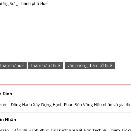
ương Sơ _ Thành phố Huế
thám tử huế
thám tử tư huế
văn phòng thám tử huế
a Đình
ình – Đồng Hành Xây Dựng Hạnh Phúc Bền Vững Hôn nhân và gia đình
ôn Nhân
hân – Bảo Vệ Hạnh Phúc Từ Trước Khi Kết Hôn Dịch Vụ Thám Tử Xác