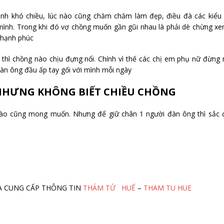
nh khó chiều, lúc nào cũng chăm chăm làm đẹp, điều đà các kiểu
mình. Trong khi đó vợ chồng muốn gần gũi nhau là phải dè chừng x
 hạnh phúc
 thì chồng nào chịu đựng nổi. Chính vì thế các chị em phụ nữ đừng
n ông đầu ấp tay gối với mình mỗi ngày
NHƯNG KHÔNG BIẾT CHIỀU CHỒNG
nào cũng mong muốn. Nhưng để giữ chân 1 người đàn ông thì sắc 
M VÀ CUNG CẤP THÔNG TIN
THÁM TỬ HUẾ
–
THAM TU HUE