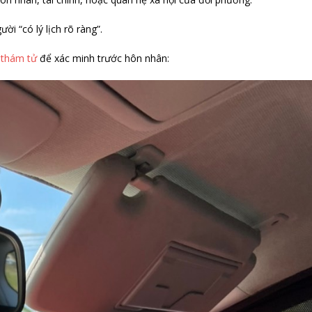
i “có lý lịch rõ ràng”.
ê
thám tử
để xác minh trước hôn nhân: