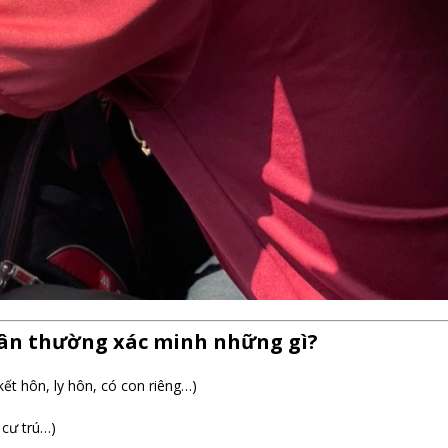
ân thường xác minh những gì?
kết hôn, ly hôn, có con riêng…)
ỉ cư trú…)