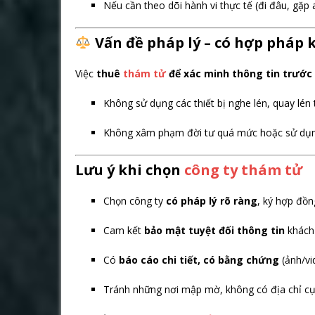
Nếu cần theo dõi hành vi thực tế (đi đâu, gặp a
Vấn đề pháp lý – có hợp pháp
Việc
thuê
thám tử
để xác minh thông tin trước
Không sử dụng các thiết bị nghe lén, quay lén 
Không xâm phạm đời tư quá mức hoặc sử dụng t
Lưu ý khi chọn
công ty thám tử
Chọn công ty
có pháp lý rõ ràng
, ký hợp đồn
Cam kết
bảo mật tuyệt đối thông tin
khách
Có
báo cáo chi tiết, có bằng chứng
(ảnh/vi
Tránh những nơi mập mờ, không có địa chỉ cụ 