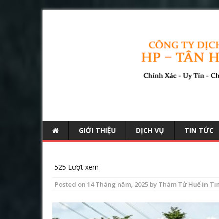
GIỚI THIỆU
DỊCH VỤ
TIN TỨC
525 Lượt xem
Posted on
14 Tháng năm, 2025
by
Thám Tử Huế
in
Ti