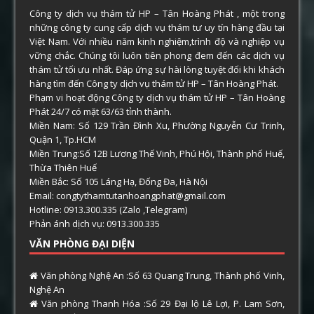
Công ty dịch vụ thám tử HP – Tân Hoàng Phát , một trong
những công ty cung cấp dịch vụ thám tư uy tín hàng đầu tại
Việt Nam. Với nhiều năm kinh nghiệm,trình độ và nghiệp vụ
vững chắc. Chúng tôi luôn tiên phong đem đến các dịch vụ
thám tử tối ưu nhất. Đáp ứng sự hài lòng tuyệt đối khi khách
hàng tìm đến Công ty dịch vụ thám tử HP – Tân Hoàng Phát.
Phạm vi hoạt động Công ty dịch vụ thám tử HP – Tân Hoàng
Phát 24/7 có mặt 63/63 tỉnh thành.
Miền Nam: Số 129 Trần Đình Xu, Phường Nguyễn Cư Trinh,
Quận 1, Tp.HCM
Miền Trung:Số 12B Lương Thế Vinh, Phú Hội, Thành phố Huế,
Thừa Thiên Huế
Miền Bắc: Số 105 Láng Hạ, Đống Đa, Hà Nội
Email: congtythamtutanhoangphat@gmail.com
Hotline: 0913.300.335 (Zalo ,Telegram)
Phản ánh dịch vụ: 0913.300.335
VĂN PHÒNG ĐẠI DIỆN
Văn phòng Nghệ An :Số 63 Quang Trung, Thành phố Vinh,
Nghệ An
Văn phòng Thanh Hóa :Số 29 Đại lộ Lê Lợi, P. Lam Sơn,