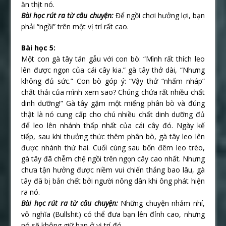
ăn thịt nó.
Bài học rút ra từ câu chuyện:
Để ngồi chơi hưởng lợi, bạn
phải “ngồi” trên một vị trí rất cao.
Bài học 5:
Một con gà tây tán gẫu với con bò: “Mình rất thích leo
lên được ngọn của cái cây kia.” gà tây thở dài, “Nhưng
không đủ sức.” Con bò góp ý: “Vậy thử “nhấm nháp”
chất thải của mình xem sao? Chúng chứa rất nhiều chất
dinh dưỡng!” Gà tây gặm một miếng phân bò và đúng
thật là nó cung cấp cho chú nhiều chất dinh dưỡng đủ
để leo lên nhánh thấp nhất của cái cây đó. Ngày kế
tiếp, sau khi thưởng thức thêm phân bò, gà tây leo lên
được nhánh thứ hai. Cuối cùng sau bốn đêm leo trèo,
gà tây đã chễm chệ ngồi trên ngọn cây cao nhất. Nhưng
chưa tận hưởng được niềm vui chiến thắng bao lâu, gà
tây đã bị bắn chết bởi người nông dân khi ông phát hiện
ra nó.
Bài học rút ra từ câu chuyện:
Những chuyện nhảm nhí,
vô nghĩa (Bullshit) có thể đưa bạn lên đỉnh cao, nhưng
nó sẽ không giữ bạn ở vị trí đó.