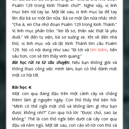
Psalm 129 trong Kinh Thánh chứ?”. Nghe vậy, vị linh
mục bèn rút tay lại. Một lát sau, vị linh mục lại để tay
lên đùi bà sơ một lần nữa. Bà sơ một lần nữa nhắc nhở:
“Cha à, xin Cha nhớ đoạn Psalm 129 trong Kinh Thánh.”
Vị linh mục phân trần: “Xin lỗi sơ, thân xác thật là yếu
đuối.” Về đến tu viện, bà sơ xuống xe. Khi về đến nhà
thờ, vị linh mục vội vã lật Kinh Thánh tìm câu Psalm
129. Nó có nội dung như sau: “Đi tới và
tìm kiếm
, tiến
sâu hơn, con sẽ tìm thấy vinh quang.”
Bài học rút ra từ câu chuyện:
Nếu bạn không giỏi và
thông thạo công việc mình làm, bạn có thể đánh mất
một cơ hội tốt.
Bài học 4:
Một con quạ đang đậu trên một cành cây và chẳng
thèm làm gì nguyên ngày. Con thỏ thấy thế bèn hỏi:
“Mình có thể ngồi một chỗ và không làm gì như bạn
được không nhỉ?” Con quạ trả lời: “Được chứ, sao lại
không.” Thế là con thỏ ngồi bên dưới cái cây con quạ
đậu và nằm ngủ. Một lát sau, con cáo vồ tới con thỏ và