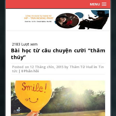
MENU
2183 Lượt xem
Bài học từ câu chuyện cười “thâm
thúy”
Posted on
12 Tháng chín, 2015
by
Thám Tử Huế
in
Tin
tức
| 0 Phản hồi