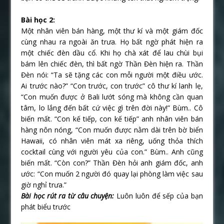
Bài học 2:
Một nhân viên bán hàng, một thư kí và một giám đốc
cùng nhau ra ngoài ăn trưa. Họ bất ngờ phát hiện ra
một chiếc đèn dầu cổ. Khi họ chà xát để lau chùi bụi
bám lên chiếc đèn, thì bất ngờ Thần Đèn hiện ra. Thần
Đèn nói: “Ta sẽ tặng các con mỗi người một điều ước.
Ai trước nào?” “Con trước, con trước” cô thư kí lanh lẹ,
“Con muốn được ở Bali lướt sóng mà không cần quan
tâm, lo lắng đến bất cứ việc gì trên đời này!” Bùm.. Cô
biến mất. “Con kế tiếp, con kế tiếp” anh nhân viên bán
hàng nôn nóng, “Con muốn được nằm dài trên bờ biển
Hawaii, có nhân viên mát xa riêng, uống thỏa thích
cocktail cùng với người yêu của con.” Bùm.. Anh cũng
biến mất. “Còn con?” Thần Đèn hỏi anh giám đốc, anh
ước: “Con muốn 2 người đó quay lại phòng làm việc sau
giờ nghỉ trưa.”
Bài học rút ra từ câu chuyện:
Luôn luôn để sếp của bạn
phát biểu trước