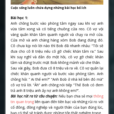
Cuộc sống luôn chứa đựng những bài học bổ ích
Bài học 1:
Anh chồng bước vào phòng tắm ngay sau khi vợ anh
vừa tắm xong và có tiếng chuông cửa reo. Cô vợ vội
vàng quấn khăn tắm quanh người và chạy ra mở cửa.
Cửa mở và anh chàng hàng xóm Bob đang đứng đó.
Cô chưa kịp nói lời nào thì Bob đã nhanh nhảu: “Tôi sẽ
đưa cho cô 8 triệu nếu cô gỡ chiếc khăn tắm ra.” Sau
khi suy nghĩ và đắn đo một hồi, cô vợ gỡ chiếc khăn
tắm và đứng trước mặt Bob không mảnh vải che thân.
Sau vài giây, Bob đưa cô 8 triệu và ra về. Cô vợ quấn lại
chiếc khăn quanh người và bước vào phòng tắm. Anh
chồng hỏi: ” Ai thế em?” “Anh Bob ở nhà kế bên đó mà”
cô vợ trả lời. “Àh” anh chồng nói tiếp “Thế Bob có đem
trả anh 8 triệu anh ấy nợ anh không em?”.
Bài học rút ra từ câu chuyện:
Nếu bạn chia sẻ mọi
thông
tin quan trọng
liên quan đến tiền bạc và những rủi ro với
cổ đông, đồng nghiệp và người thân của bạn đúng lúc,
bạn có thể sẽ tránh được những tổn thất nghiêm trọng.