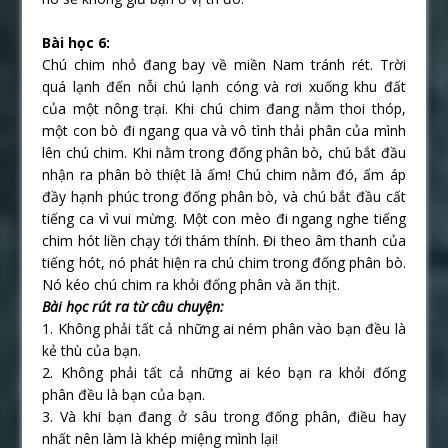
Bài học 6:
Chú chim nhỏ đang bay về miền Nam tránh rét. Trời
quá lạnh đến nỗi chú lạnh cóng và rơi xuống khu đất
của một nông trại. Khi chú chim đang nằm thoi thóp,
một con bò đi ngang qua và vô tình thải phân của mình
lên chú chim. Khi nằm trong đống phân bò, chú bắt đầu
nhận ra phân bò thiệt là ấm! Chú chim nằm đó, ấm áp
đầy hạnh phúc trong đống phân bò, và chú bắt đầu cất
tiếng ca vì vui mừng. Một con mèo đi ngang nghe tiếng
chim hót liền chạy tới thám thính. Đi theo âm thanh của
tiếng hót, nó phát hiện ra chú chim trong đống phân bò.
Nó kéo chú chim ra khỏi đống phân và ăn thịt.
Bài học rút ra từ câu chuyện:
1. Không phải tất cả những ai ném phân vào bạn đều là
kẻ thù của bạn.
2. Không phải tất cả những ai kéo bạn ra khỏi đống
phân đều là bạn của bạn.
3. Và khi bạn đang ở sâu trong đống phân, điều hay
nhất nên làm là khép miệng mình lại!