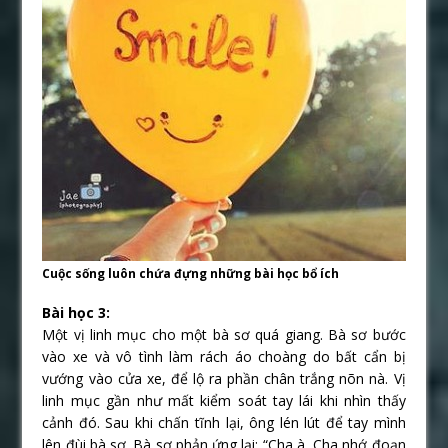
Cuộc sống luôn chứa đựng những bài học bổ ích
Bài học 3:
Một vị linh mục cho một bà sơ quá giang. Bà sơ bước
vào xe và vô tình làm rách áo choàng do bất cẩn bị
vướng vào cửa xe, để lộ ra phần chân trắng nõn nà. Vị
linh mục gần như mất kiểm soát tay lái khi nhìn thấy
cảnh đó. Sau khi chấn tĩnh lại, ông lén lút để tay mình
lên đùi bà sơ. Bà sơ phản ứng lại: “Cha à, Cha nhớ đoạn