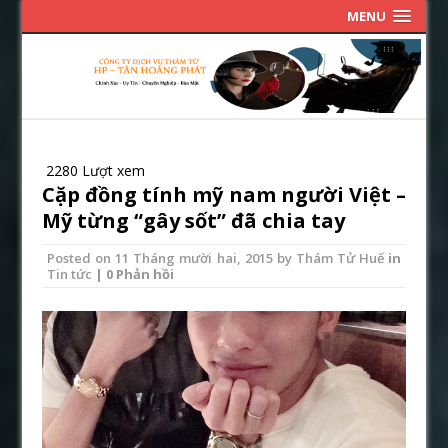
MENU
2280 Lượt xem
Cặp đồng tính mỹ nam người Việt –
Mỹ từng “gây sốt” đã chia tay
Posted on
11 Tháng mười hai, 2015
by
Thám Tử Huế
in
Tin tức
| 0 Phản hồi