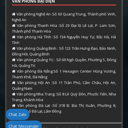
VĂN PHÒNG ĐẠI DIỆN
Văn phòng Nghệ An :Số 63 Quang Trung, Thành phố Vinh,
Nghệ An
Văn phòng Thanh Hóa :Số 29 Đại lộ Lê Lợi, P. Lam Sơn,
Thành phố Thanh Hóa
Văn phòng Hà Tĩnh :Số 134 Nguyễn Huy Tự, Bắc Hà, Hà
Tĩnh
Văn phòng Quảng Bình : Số 123 Trần Hưng Đạo, Bảo Ninh,
Đồng Hới, Quảng Bình
Văn phòng Quảng Trị : Số 69 Ngô Quyền, Phường 5, Đông
Hà, Quảng Trị
Văn phòng Đà Nẵng:Số 1 Hexagon Center Hùng Vương,
Thanh Khê, Đà Nẵng
Văn phòng Hội An :Số 11 Trần Phú, Cẩm Châu, Hội An,
Quảng Nam
Văn phòng Nha Trang :Số 8 Lê Quý Đôn, Phước Tiến, Nha
Trang, Khánh Hòa
Văn phòng Đà Lạt :Số 318 Đ. Bùi Thị Xuân, Phường 8,
Thành phố Đà Lạt, Lâm Đồng
Chat Zalo
Chat Messenger