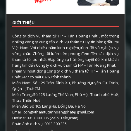
GIỚI THIỆU
Công ty dịch vụ thám tử HP – Tân Hoàng Phát , một trong
những công ty cung cấp dịch vụ thám tư uy tín hàng đầu tại
Việt Nam. Với nhiều năm kinh nghiệm,trình độ và nghiệp vụ
vững chắc. Chúng tôi luôn tiên phong đem đến các dịch vụ
thám tử tối ưu nhất. Đáp ứng sự hài lòng tuyệt đối khi khách
hàng tìm đến Công ty dịch vụ thám tử HP – Tân Hoàng Phát.
Phạm vi hoạt động Công ty dịch vụ thám tử HP – Tân Hoàng
Phát 24/7 có mặt 63/63 tỉnh thành.
Miền Nam: Số 129 Trần Đình Xu, Phường Nguyễn Cư Trinh,
Quận 1, Tp.HCM
Miền Trung:Số 12B Lương Thế Vinh, Phú Hội, Thành phố Huế,
Thừa Thiên Huế
Miền Bắc: Số 105 Láng Hạ, Đống Đa, Hà Nội
Email: congtythamtutanhoangphat@gmail.com
Hotline: 0913.300.335 (Zalo ,Telegram)
Phản ánh dịch vụ: 0913.300.335