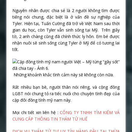
Nguyên nhân được chia sẻ là 2 người không tìm được
tiếng nói chung, đặc biệt là ở vấn đề sự nghiệp của
Tyler. Hiện tại, Tuấn Cường đã trở về Việt Nam sau thời
gian du học, còn Tyler vẫn sinh sống tại Mỹ. Trên giấy
tờ, 2 anh chàng cũng đã chính thức ly hôn. Em bé được
nhận nuôi sẽ sinh sống cùng Tyler ở Mỹ để có tương lai
tốt.
Những khoảnh khắc tình cảm này sẽ không còn nữa.
Rất nhiều bạn bè, người thân nói riêng, và cộng đồng
LGBT nói chung tỏ ra tiếc nuối cho chuyện tình đẹp của
cặp đôi đồng tính mỹ nam này.
Mọi chi tiết xin liên hệ :
CÔNG TY TNHH TÌM KIẾM VÀ
CUNG CẤP THÔNG TIN THÁM TỬ HUẾ
DỊCH VỤ THÁM TỬ TƯ UY TÍN HÀNG ĐẦU TẠI THỪA