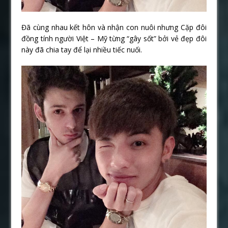
Đã cùng nhau kết hôn và nhận con nuôi nhưng Cặp đôi
đồng tính người Việt – Mỹ từng “gây sốt” bởi vẻ đẹp đôi
này đã chia tay để lại nhiều tiếc nuối.