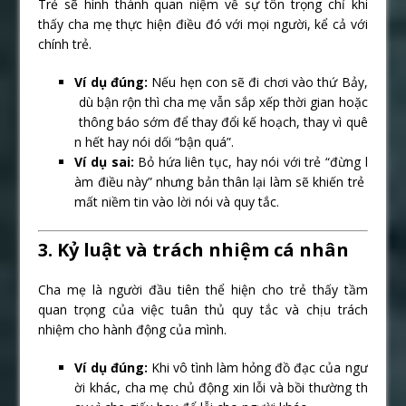
Trẻ sẽ hình thành quan niệm về sự tôn trọng chỉ khi
thấy cha mẹ thực hiện điều đó với mọi người, kể cả với
chính trẻ.
Ví dụ đúng:
Nếu hẹn con sẽ đi chơi vào thứ Bảy,
dù bận rộn thì cha mẹ vẫn sắp xếp thời gian hoặc
thông báo sớm để thay đổi kế hoạch, thay vì quê
n hết hay nói dối “bận quá”.
Ví dụ sai:
Bỏ hứa liên tục, hay nói với trẻ “đừng l
àm điều này” nhưng bản thân lại làm sẽ khiến trẻ
mất niềm tin vào lời nói và quy tắc.
3. Kỷ luật và trách nhiệm cá nhân
Cha mẹ là người đầu tiên thể hiện cho trẻ thấy tầm
quan trọng của việc tuân thủ quy tắc và chịu trách
nhiệm cho hành động của mình.
Ví dụ đúng:
Khi vô tình làm hỏng đồ đạc của ngư
ời khác, cha mẹ chủ động xin lỗi và bồi thường th