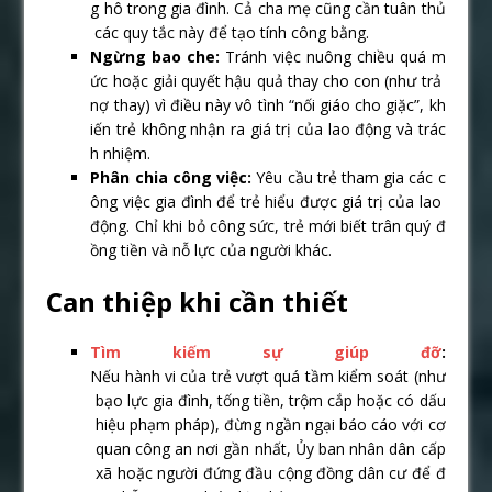
g hô trong gia đình. Cả cha mẹ cũng cần tuân thủ
các quy tắc này để tạo tính công bằng.
Ngừng bao che:
Tránh việc nuông chiều quá m
ức hoặc giải quyết hậu quả thay cho con (như trả
nợ thay) vì điều này vô tình “nối giáo cho giặc”, kh
iến trẻ không nhận ra giá trị của lao động và trác
h nhiệm.
Phân chia công việc:
Yêu cầu trẻ tham gia các c
ông việc gia đình để trẻ hiểu được giá trị của lao
động. Chỉ khi bỏ công sức, trẻ mới biết trân quý đ
ồng tiền và nỗ lực của người khác.
Can thiệp khi cần thiết
Tìm kiếm sự giúp đỡ
:
Nếu hành vi của trẻ vượt quá tầm kiểm soát (như
bạo lực gia đình, tống tiền, trộm cắp hoặc có dấu
hiệu phạm pháp), đừng ngần ngại báo cáo với cơ
quan công an nơi gần nhất, Ủy ban nhân dân cấp
xã hoặc người đứng đầu cộng đồng dân cư để đ