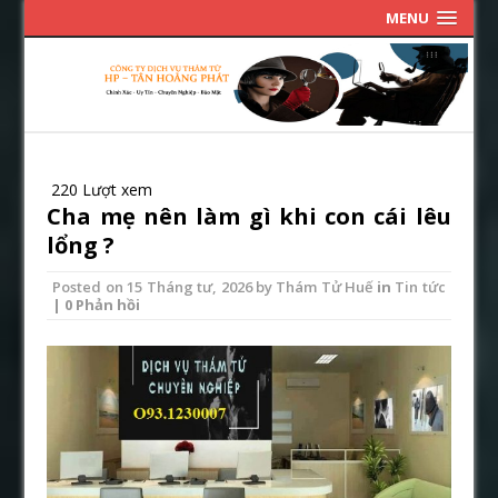
MENU
220 Lượt xem
Cha mẹ nên làm gì khi con cái lêu
lổng ?
Posted on
15 Tháng tư, 2026
by
Thám Tử Huế
in
Tin tức
| 0 Phản hồi