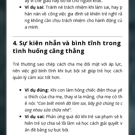
ay vì che giấu hay đổ lỗi cho người khác.
Ví dụ sai:
Tránh né trách nhiệm khi làm sai, hay p
hàn nàn về công việc gia đình sẽ khiến trẻ nghĩ rằ
ng không cần chịu trách nhiệm cho hành động củ
a mình.
4. Sự kiên nhẫn và bình tĩnh trong
tình huống căng thẳng
Trẻ thường sao chép cách cha mẹ đối mặt với áp lực,
nên việc giữ bình tĩnh khi bực bội sẽ giúp trẻ học cách
quản lý cảm xúc tốt hơn.
Ví dụ đúng:
Khi con làm hỏng chiếc điện thoại yê
u thích của cha mẹ, thay vì la mắng, cha mẹ có th
ể nói:
“Con biết mình đã làm sai, bây giờ chúng ta c
ùng nhau sửa chữa nhé”
.
Ví dụ sai:
Phản ứng quá dữ khi trẻ sai phạm sẽ k
hiến trẻ sợ chia sẻ lỗi lầm và học cách giải quyết v
ấn đề bằng sự bực bội.