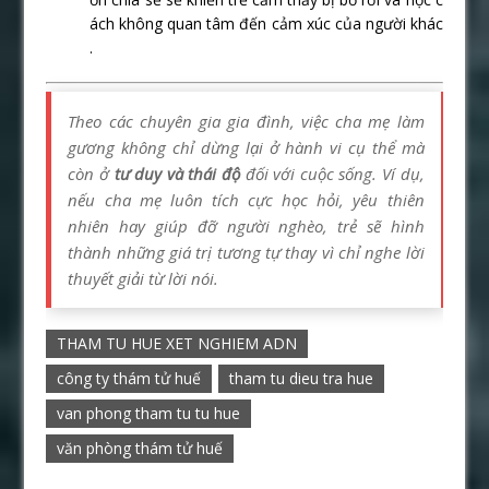
ách không quan tâm đến cảm xúc của người khác
.
Theo các chuyên gia gia đình, việc cha mẹ làm
gương không chỉ dừng lại ở hành vi cụ thể mà
còn ở
tư duy và thái độ
đối với cuộc sống. Ví dụ,
nếu cha mẹ luôn tích cực học hỏi, yêu thiên
nhiên hay giúp đỡ người nghèo, trẻ sẽ hình
thành những giá trị tương tự thay vì chỉ nghe lời
thuyết giải từ lời nói.
THAM TU HUE XET NGHIEM ADN
công ty thám tử huế
tham tu dieu tra hue
van phong tham tu tu hue
văn phòng thám tử huế