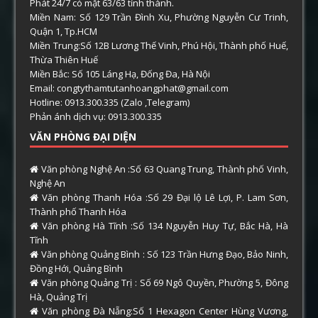
Phát 24/7 có mặt 63/63 tỉnh thành.
Miền Nam: Số 129 Trần Đình Xu, Phường Nguyễn Cư Trinh,
Quận 1, Tp.HCM
Miền Trung:Số 12B Lương Thế Vinh, Phú Hội, Thành phố Huế,
Thừa Thiên Huế
Miền Bắc: Số 105 Láng Hạ, Đống Đa, Hà Nội
Email: congtythamtutanhoangphat@gmail.com
Hotline: 0913.300.335 (Zalo ,Telegram)
Phản ánh dịch vụ: 0913.300.335
VĂN PHÒNG ĐẠI DIỆN
Văn phòng Nghệ An :Số 63 Quang Trung, Thành phố Vinh,
Nghệ An
Văn phòng Thanh Hóa :Số 29 Đại lộ Lê Lợi, P. Lam Sơn,
Thành phố Thanh Hóa
Văn phòng Hà Tĩnh :Số 134 Nguyễn Huy Tự, Bắc Hà, Hà
Tĩnh
Văn phòng Quảng Bình : Số 123 Trần Hưng Đạo, Bảo Ninh,
Đồng Hới, Quảng Bình
Văn phòng Quảng Trị : Số 69 Ngô Quyền, Phường 5, Đông
Hà, Quảng Trị
Văn phòng Đà Nẵng:Số 1 Hexagon Center Hùng Vương,