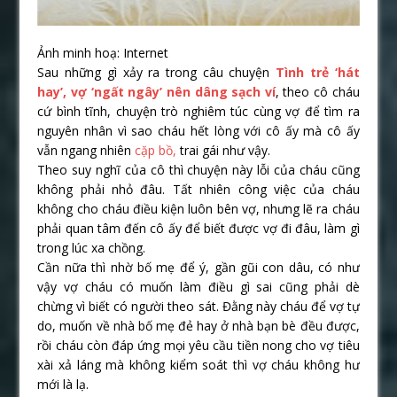
Ảnh minh hoạ: Internet
Sau những gì xảy ra trong câu chuyện
Tình trẻ ‘hát
hay’, vợ ‘ngất ngây’ nên dâng sạch ví
, theo cô cháu
cứ bình tĩnh, chuyện trò nghiêm túc cùng vợ để tìm ra
nguyên nhân vì sao cháu hết lòng với cô ấy mà cô ấy
vẫn ngang nhiên
cặp bồ,
trai gái như vậy.
Theo suy nghĩ của cô thì chuyện này lỗi của cháu cũng
không phải nhỏ đâu. Tất nhiên công việc của cháu
không cho cháu điều kiện luôn bên vợ, nhưng lẽ ra cháu
phải quan tâm đến cô ấy để biết được vợ đi đâu, làm gì
trong lúc xa chồng.
Cần nữa thì nhờ bố mẹ để ý, gần gũi con dâu, có như
vậy vợ cháu có muốn làm điều gì sai cũng phải dè
chừng vì biết có người theo sát. Đằng này cháu để vợ tự
do, muốn về nhà bố mẹ đẻ hay ở nhà bạn bè đều được,
rồi cháu còn đáp ứng mọi yêu cầu tiền nong cho vợ tiêu
xài xả láng mà không kiểm soát thì vợ cháu không hư
mới là lạ.