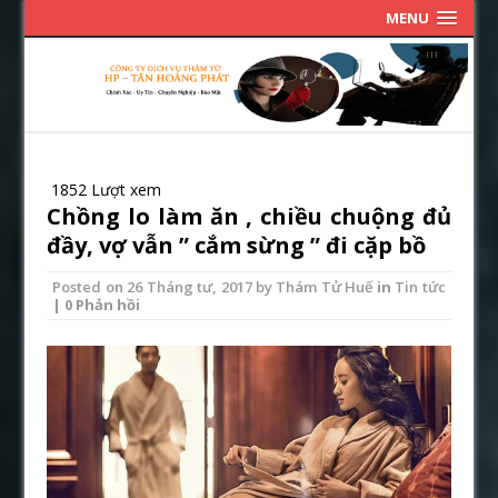
MENU
1852 Lượt xem
Chồng lo làm ăn , chiều chuộng đủ
đầy, vợ vẫn ” cắm sừng ” đi cặp bồ
Posted on
26 Tháng tư, 2017
by
Thám Tử Huế
in
Tin tức
| 0 Phản hồi