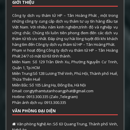
GIỚI THIỆU
Công ty dịch vụ thám tử HP – Tân Hoàng Phát , một trong
những công ty cung cấp dịch vụ thám tư uy tín hàng đầu tại
Việt Nam. Với nhiều năm kinh nghiệm,trình độ và nghiệp vụ
vững chắc. Chúng tôi luôn tiên phong đem đến các dịch vụ
thám tử tối ưu nhất. Đáp ứng sự hài lòng tuyệt đối khi khách
hàng tìm đến Công ty dịch vụ thám tử HP – Tân Hoàng Phát.
Phạm vi hoạt động Công ty dịch vụ thám tử HP – Tân Hoàng
Phát 24/7 có mặt 63/63 tỉnh thành.
Miền Nam: Số 129 Trần Đình Xu, Phường Nguyễn Cư Trinh,
Quận 1, Tp.HCM
Miền Trung:Số 12B Lương Thế Vinh, Phú Hội, Thành phố Huế,
Thừa Thiên Huế
Miền Bắc: Số 105 Láng Hạ, Đống Đa, Hà Nội
Email: congtythamtutanhoangphat@gmail.com
Hotline: 0913.300.335 (Zalo ,Telegram)
Phản ánh dịch vụ: 0913.300.335
VĂN PHÒNG ĐẠI DIỆN
Văn phòng Nghệ An :Số 63 Quang Trung, Thành phố Vinh,
Nghệ An