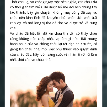
Thôi cháu ạ, vợ chồng ngày một nên nghĩa, các cháu đã
có thời gian tìm hiểu, đã được bố mẹ đôi bên chung tay
tác thành, bây giờ chuyện không may cũng đã xảy ra,
cháu nên bình tĩnh để khuyên nhủ, phân tích phải trái
cho vợ, và mở lòng vị tha để cho vợ được trở về cùng
cháu.
Vợ cháu đã biết lỗi, đã xin cháu tha tội, cô thấy cháu
cũng không nên chấp nhặt vợ làm gì nữa. Rất mong
hạnh phúc của vợ chồng cháu lại tốt đẹp như trước, cố
gắng lên cháu nhé, mọi việc phụ thuộc vào quyết định
của cháu đấy, hãy luôn sáng suốt và nhân ái với lỗi lầm
nhất thời của vợ cháu nhé.