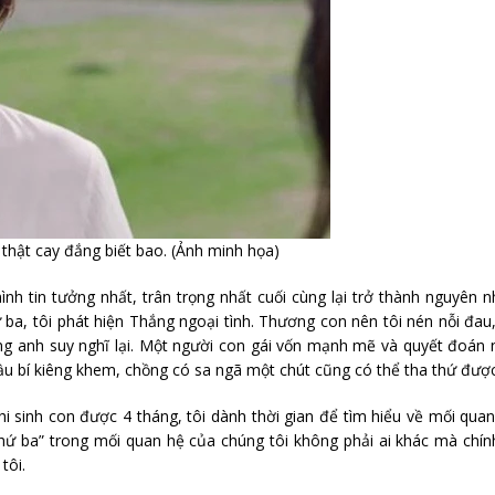
thật cay đắng biết bao. (Ảnh minh họa)
h tin tưởng nhất, trân trọng nhất cuối cùng lại trở thành nguyên 
 ba, tôi phát hiện Thắng ngoại tình. Thương con nên tôi nén nỗi đau
g anh suy nghĩ lại. Một người con gái vốn mạnh mẽ và quyết đoán 
vợ bầu bí kiêng khem, chồng có sa ngã một chút cũng có thể tha thứ được
i sinh con được 4 tháng, tôi dành thời gian để tìm hiểu về mối qua
thứ ba” trong mối quan hệ của chúng tôi không phải ai khác mà chín
tôi.