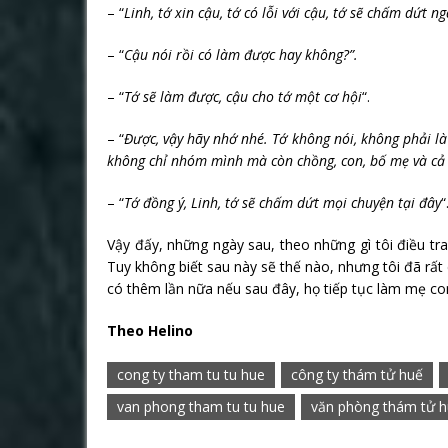
– “
Linh, tớ xin cậu, tớ có lỗi với cậu, tớ sẽ chấm dứt n
– “
Cậu nói rồi có làm được hay không?”.
– “
Tớ sẽ làm được, cậu cho tớ một cơ hội
“.
– “
Được, vậy hãy nhớ nhé. Tớ không nói, không phải là
không chỉ nhóm mình mà còn chồng, con, bố mẹ và cả 
– “
Tớ đồng ý, Linh, tớ sẽ chấm dứt mọi chuyện tại đây
“
Vậy đấy, những ngày sau, theo những gì tôi điều tra
Tuy không biết sau này sẽ thế nào, nhưng tôi đã rất
có thêm lần nữa nếu sau đây, họ tiếp tục làm mẹ co
Theo Helino
cong ty tham tu tu hue
công ty thám tử huế
van phong tham tu tu hue
văn phòng thám tử 