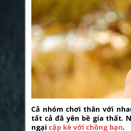
Cả nhóm chơi thân với nhau
tất cả đã yên bề gia thất.
ngại
cặp kè với chồng bạn
.