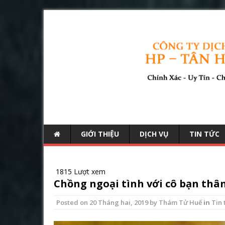
GIỚI THIỆU
DỊCH VỤ
TIN TỨC
1815 Lượt xem
Chồng ngoại tình với cô bạn thâ
Posted on
20 Tháng hai, 2019
by
Thám Tử Huế
in
Tin 