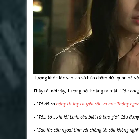
Hương khóc lóc van xin và hứa chấm dứt quan hệ với
Thấy tôi nói vậy, Hương hốt hoảng ra mặt: “
Cậu nói g
– “
Tớ đã có
bằng chứng chuyện cậu và anh Thắng ngoạ
– “
Tớ… tớ… xin lỗi Linh, cậu biết từ bao giờ? Cậu đừng
– “
Sao lúc cậu ngoại tình với chồng tớ, cậu không ngh