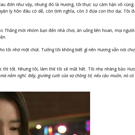
 đau đớn như vậy, nhưng đó là Hương, tôi thực sự căm hận vô cùng
yện ly hôn đâu có dễ, còn tình nghĩa, còn 3 đứa con thơ dại. Tôi 
bảo Thắng mời nhóm bạn đến nhà chơi, ăn uống liên hoan, mọi người
ện.
o tôi nhờ một chút. Tưởng tôi không biết gì nên Hương vẫn nói ch
 thì tốt. Nhưng tôi, làm thế tôi sẽ mất hết. Tôi nhẹ nhàng bảo Hư
y mà nằm nghỉ. Đấy, giường cưới của vợ chồng tớ, nếu cậu muốn, nó có