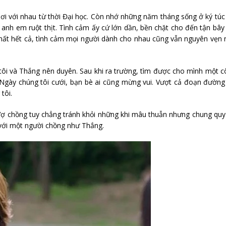
i với nhau từ thời Đại học. Còn nhớ những năm tháng sống ở ký túc
nh em ruột thịt. Tình cảm ấy cứ lớn dần, bền chặt cho đến tận bây
hất hết cả, tình cảm mọi người dành cho nhau cũng vẫn nguyên vẹn
ôi và Thắng nên duyên. Sau khi ra trường, tìm được cho mình một 
 Ngày chúng tôi cưới, bạn bè ai cũng mừng vui. Vượt cả đoạn đường
tôi.
Vợ chồng tuy chẳng tránh khỏi những khi mâu thuẫn nhưng chung quy 
à với một người chồng như Thắng.