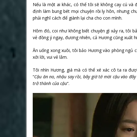
Nếu là một ai khác, có thể tôi sẽ không cay cú và
định làm bung bét mọi chuyện rồi ly hôn, nhưng chu
phải nghĩ cách để giành lại cha cho con mình.
Hôm đó, coi như không biết chuyện gì xảy ra, tôi 
vẻ đồng ý ngay, đương nhiên, cả Hương cũng xuất hi
Ăn uống xong xuôi, tôi bảo Hương vào phòng ngủ ch
xởi lởi, vui vẻ lắm.
Tôi nhìn Hương, giá mà có thể xé xác cô ta ra được
“
Cậu ăn no, nhậu say rồi, bây giờ tớ mời cậu vào đâ
trở thành của cậu
“.