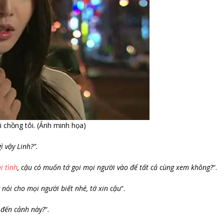
 chồng tôi. (Ảnh minh họa)
ì vậy Linh?”.
i tình
, cậu có muốn tớ gọi mọi người vào để tất cả cùng xem không?
“.
 nói cho mọi người biết nhé, tớ xin cậu
“.
ĩ đến cảnh này?
“.