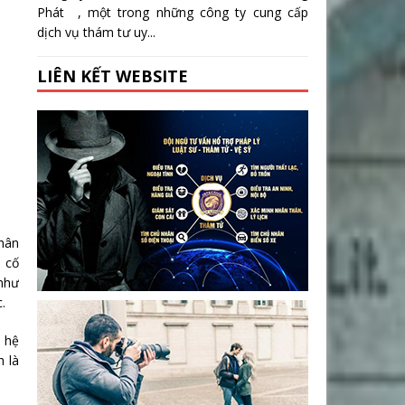
Phát , một trong những công ty cung cấp
dịch vụ thám tư uy...
LIÊN KẾT WEBSITE
nhân
, cố
như
.
n hệ
h là