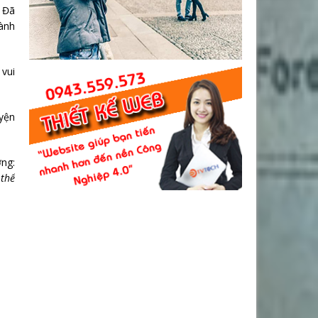
. Đã
đành
 vui
uyện
ơng:
 thể