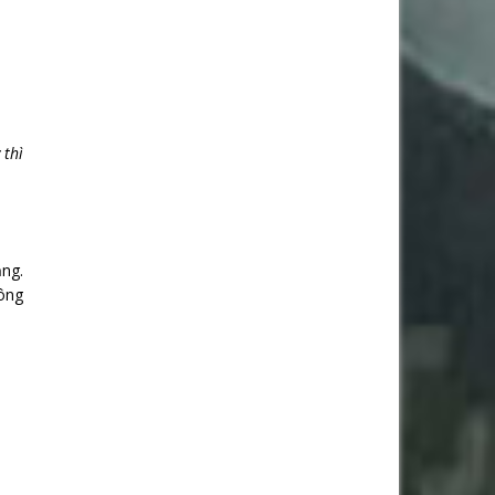
 thì
ắng.
hông