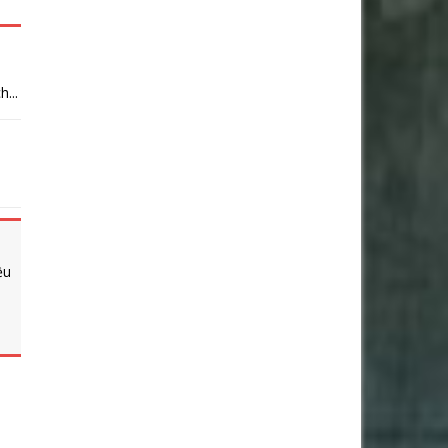
...
ều