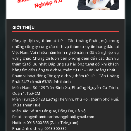
GIỚI THIỆU
Công ty dịch vụ thám tử HP – Tân Hoàng Phát , một trong
những công ty cung cấp dịch vụ thám tư uy tín hàng đầu tại
Việt Nam. Với nhiều năm kinh nghiệm,trình độ và nghiệp vụ
vững chắc. Chúng tôi luôn tiên phong đem đến các dịch vụ
thám tử tối ưu nhất. Đáp ứng sự hài lòng tuyệt đối khi khách
hàng tìm đến Công ty dịch vụ thám tử HP – Tân Hoàng Phát.
Phạm vi hoạt động Công ty dịch vụ thám tử HP – Tân Hoàng
Phát 24/7 có mặt 63/63 tỉnh thành.
Miền Nam: Số 129 Trần Đình Xu, Phường Nguyễn Cư Trinh,
Quận 1, Tp.HCM
Miền Trung:Số 12B Lương Thế Vinh, Phú Hội, Thành phố Huế,
Thừa Thiên Huế
Miền Bắc: Số 105 Láng Hạ, Đống Đa, Hà Nội
Email: congtythamtutanhoangphat@gmail.com
Hotline: 0913.300.335 (Zalo ,Telegram)
Phản ánh dịch vụ: 0913.300.335