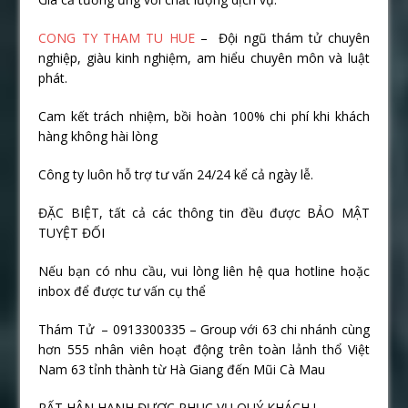
CONG TY THAM TU HUE
– Đội ngũ thám tử chuyên
nghiệp, giàu kinh nghiệm, am hiểu chuyên môn và luật
phát.
Cam kết trách nhiệm, bồi hoàn 100% chi phí khi khách
hàng không hài lòng
Công ty luôn hỗ trợ tư vấn 24/24 kể cả ngày lễ.
ĐẶC BIỆT, tất cả các thông tin đều được BẢO MẬT
TUYỆT ĐỐI
Nếu bạn có nhu cầu, vui lòng liên hệ qua hotline hoặc
inbox để được tư vấn cụ thể
Thám Tử – 0913300335 – Group với 63 chi nhánh cùng
hơn 555 nhân viên hoạt động trên toàn lảnh thổ Việt
Nam 63 tỉnh thành từ Hà Giang đến Mũi Cà Mau
RẤT HÂN HẠNH ĐƯỢC PHỤC VỤ QUÝ KHÁCH !