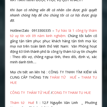
Khi b
ạ
n có nh
ữ
ng v
ấ
n đ
ề
cá nhân c
ầ
n đ
ượ
c gi
ả
i quy
ế
t
nhanh chóng hãy đ
ể
cho chúng tôi có c
ơ
h
ộ
i đ
ượ
c giúp
đ
ỡ
.
Hotline/Zalo 0913300335 –
Tự hào là 1 công ty thám
tử uy tín với 09 năm kinh nghiệm.
Chúng tôi luôn cố
gắng tận tâm phục phục khách hàng tận tình mọi lúc
mọi nơi trên toàn lãnh thổ Việt Nam: Văn Phòng hoạt
động 63 tỉnh thành phố là công ty thám tử uy tín chuyên
: Theo dõi vợ, chồng ngoại tình, theo dõi, định vị, xác
minh danh tính….
Mọi chi tiết xin liên hệ : CÔNG TY TNHH TÌM KIẾM VÀ
CUNG CẤP THÔNG TIN
THÁM TỬ HUẾ
–
THAM TU
HUE
CÔNG TY THÁM TỬ HUẾ
/
CONG TY THAM TU HUE
Thám tử Huế
1 : 12.F Nguyễn Văn Linh _ Phường