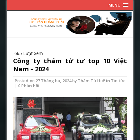
MENU
665 Lượt xem
Công ty thám tử tư top 10 Việt
Nam – 2024
Posted on
27 Tháng ba, 2024
by
Thám Tử Huế
in
Tin tức
| 0 Phản hồi