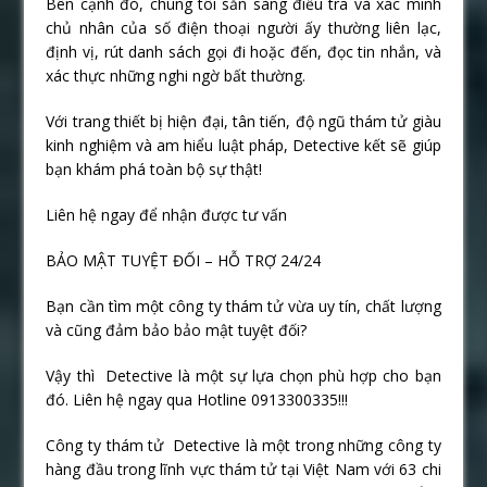
Bên cạnh đó, chúng tôi sẵn sàng điều tra và xác minh
chủ nhân của số điện thoại người ấy thường liên lạc,
định vị, rút danh sách gọi đi hoặc đến, đọc tin nhắn, và
xác thực những nghi ngờ bất thường.
Với trang thiết bị hiện đại, tân tiến, độ ngũ thám tử giàu
kinh nghiệm và am hiểu luật pháp, Detective kết sẽ giúp
bạn khám phá toàn bộ sự thật!
Liên hệ ngay để nhận được tư vấn
BẢO MẬT TUYỆT ĐỐI – HỖ TRỢ 24/24
Bạn cần tìm một công ty thám tử vừa uy tín, chất lượng
và cũng đảm bảo bảo mật tuyệt đối?
Vậy thì Detective là một sự lựa chọn phù hợp cho bạn
đó. Liên hệ ngay qua Hotline 0913300335!!!
Công ty thám tử Detective là một trong những công ty
hàng đầu trong lĩnh vực thám tử tại Việt Nam với 63 chi