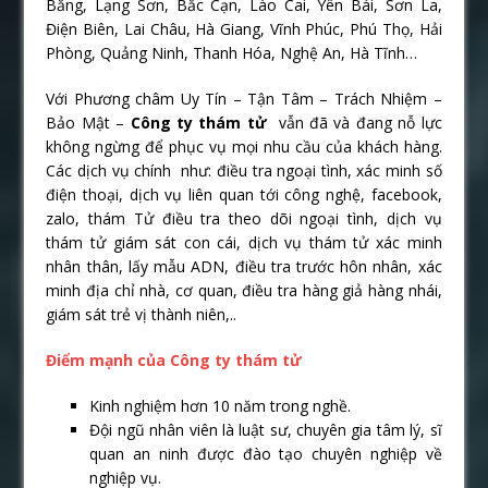
Bằng, Lạng Sơn, Bắc Cạn, Lào Cai, Yên Bái, Sơn La,
Điện Biên, Lai Châu, Hà Giang, Vĩnh Phúc, Phú Thọ, Hải
Phòng, Quảng Ninh, Thanh Hóa, Nghệ An, Hà Tĩnh…
Với Phương châm Uy Tín – Tận Tâm – Trách Nhiệm –
Bảo Mật –
Công ty thám tử
vẫn đã và đang nỗ lực
không ngừng để phục vụ mọi nhu cầu của khách hàng.
Các dịch vụ chính như: điều tra ngoại tình, xác minh số
điện thoại, dịch vụ liên quan tới công nghệ, facebook,
zalo, thám Tử điều tra theo dõi ngoại tình, dịch vụ
thám tử giám sát con cái, dịch vụ thám tử xác minh
nhân thân, lấy mẫu ADN, điều tra trước hôn nhân, xác
minh địa chỉ nhà, cơ quan, điều tra hàng giả hàng nhái,
giám sát trẻ vị thành niên,..
Điểm mạnh của Công ty thám tử
Kinh nghiệm hơn 10 năm trong nghề.
Đội ngũ nhân viên là luật sư, chuyên gia tâm lý, sĩ
quan an ninh được đào tạo chuyên nghiệp về
nghiệp vụ.