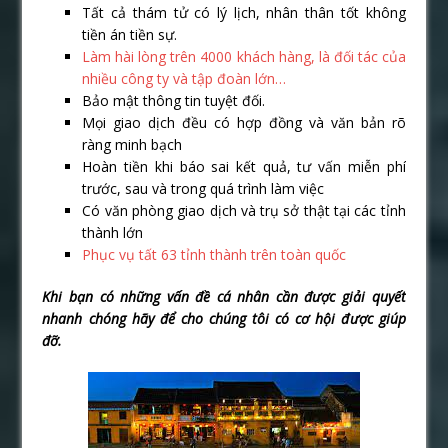
Tất cả thám tử có lý lịch, nhân thân tốt không
tiền án tiền sự.
Làm hài lòng trên 4000 khách hàng, là đối tác của
nhiều công ty và tập đoàn lớn…
Bảo mật thông tin tuyệt đối.
Mọi giao dịch đều có hợp đồng và văn bản rõ
ràng minh bạch
Hoàn tiền khi báo sai kết quả, tư vấn miễn phí
trước, sau và trong quá trình làm việc
Có văn phòng giao dịch và trụ sở thật tại các tỉnh
thành lớn
Phục vụ tất 63 tỉnh thành trên toàn quốc
Khi b
ạ
n có nh
ữ
ng v
ấ
n đ
ề
cá nhân c
ầ
n đ
ượ
c gi
ả
i quy
ế
t
nhanh chóng hãy đ
ể
cho chúng tôi có c
ơ
h
ộ
i đ
ượ
c giúp
đ
ỡ
.