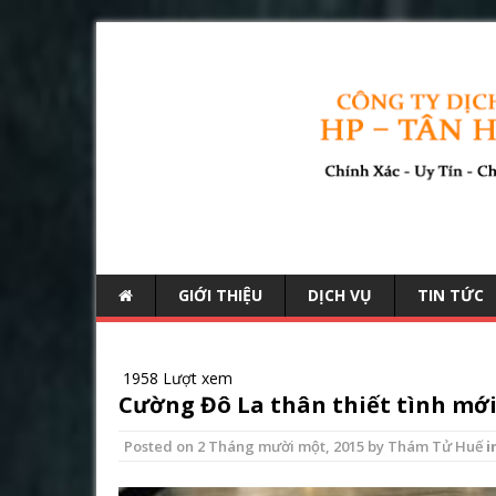
GIỚI THIỆU
DỊCH VỤ
TIN TỨC
1958 Lượt xem
Cường Đô La thân thiết tình mới
Posted on
2 Tháng mười một, 2015
by
Thám Tử Huế
i