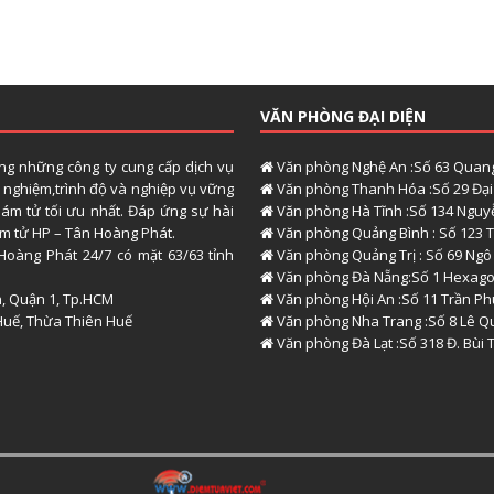
VĂN PHÒNG ĐẠI DIỆN
ong những công ty cung cấp dịch vụ
Văn phòng Nghệ An :Số 63 Quang
h nghiệm,trình độ và nghiệp vụ vững
Văn phòng Thanh Hóa :Số 29 Đại 
hám tử tối ưu nhất. Đáp ứng sự hài
Văn phòng Hà Tĩnh :Số 134 Nguyễ
hám tử HP – Tân Hoàng Phát.
Văn phòng Quảng Bình : Số 123 T
Hoàng Phát 24/7 có mặt 63/63 tỉnh
Văn phòng Quảng Trị : Số 69 Ngô
Văn phòng Đà Nẵng:Số 1 Hexago
h, Quận 1, Tp.HCM
Văn phòng Hội An :Số 11 Trần P
Huế, Thừa Thiên Huế
Văn phòng Nha Trang :Số 8 Lê Q
Văn phòng Đà Lạt :Số 318 Đ. Bùi