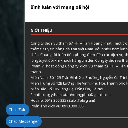
Bình luân với mạng xã hội
GIỚI THIỆU
Công ty dịch vụ thám tử HP – Tân Hoàng Phát , một tr
thám tư uy tín hàng đầu tại Việt Nam. Với nhiều năm kin
chắc. Chúng tôi luôn tiên phong đem đến các dịch vụ t
lòng tuyệt đối khi khách hàng tìm đến Công ty dịch vụ t
Phạm vi hoạt động Công ty dịch vụ thám tử HP – Tân 
thành.
Miền Nam: Số 129 Trần Đình Xu, Phường Nguyễn Cư Trin
Miền Trung:Số 12B Lương Thế Vinh, Phú Hội, Thành phố 
Miền Bắc: Số 105 Láng Hạ, Đống Đa, Hà Nội
Email: congtythamtutanhoangphat@gmail.com
Hotline: 0913.300.335 (Zalo ,Telegram)
Phản ánh dịch vụ: 0913.300.335
Chat Zalo
Chat Messenger