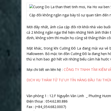
Cặp đôi không ngần ngại bày tỏ sự quan tâm đến 
Mới đây nhất, ảnh của cặp đôi rời khỏi nhà vào buổi
cả 2 không ngần ngại thể hiện những hình ảnh thân 
định, không sớm thì muộn họ cũng sẽ thẳng thắn côn
Mặt khác, trong khi Cường Đô La đang mải vui vẻ bê
Halloween. Bỏ mặc tin đồn Cường Đô la đang hẹn hò vớ
thú vị hơn bao giờ hết với những biểu cảm hài hước 
Mọi chi tiết xin liên hệ :
CÔNG TY TNHH TÌM KIẾM V
DỊCH VỤ THÁM TỬ TƯ UY TÍN HÀNG ĐẦU TẠI THỪA
Văn phòng 1 : 12.F Nguyễn Văn Linh _ Phường Hươn
Điện thoại : 054.62.80.886
Fax : (+84_054.682.0007)