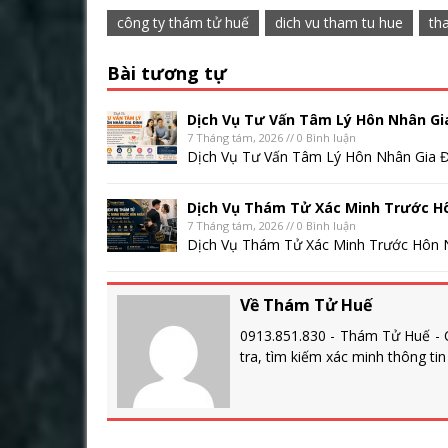
công ty thám tử huế
dich vu tham tu hue
tha
Bài tương tự
Dịch Vụ Tư Vấn Tâm Lý Hôn Nhân Gi
7 Tháng tám, 2026 // 0 Bình luận
Dịch Vụ Tư Vấn Tâm Lý Hôn Nhân Gia Đ
Dịch Vụ Thám Tử Xác Minh Trước H
7 Tháng tám, 2026 // 0 Bình luận
Dịch Vụ Thám Tử Xác Minh Trước Hôn N
Về Thám Tử Huế
0913.851.830 - Thám Tử Huế - C
tra, tìm kiếm xác minh thông ti