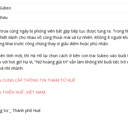
nhau.
 trưa cùng ngày bị phóng viên bắt gặp tiếp tục được tung ra. Trong h
thiết dành cho nhau vô cùng thoải mái và tự nhiên. Không ít người k
g khai trước công chúng thay vì giấu diếm hoặc phủ nhận.
n tình mới, thì Hà Hồ lại chọn cách ở bên con trai Subeo vào buổi 
i hot girl Hạ Vi, “Nữ hoàng giải trí” vẫn làm không khí buổi tiệc trở
và nhí nhảnh.
À CUNG CẤP THÔNG TIN THÁM TỬ HUẾ
 THIÊN HUẾ _VIỆT NAM.
g Sơ _ Thành phố Huế