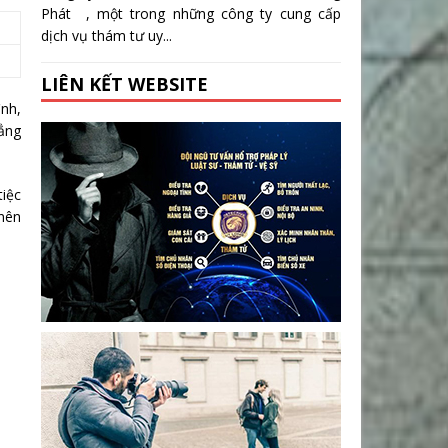
Phát , một trong những công ty cung cấp
dịch vụ thám tư uy...
LIÊN KẾT WEBSITE
ình,
hẳng
tiệc
 nên