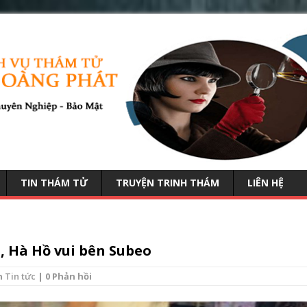
TIN THÁM TỬ
TRUYỆN TRINH THÁM
LIÊN HỆ
, Hà Hồ vui bên Subeo
n
Tin tức
| 0 Phản hồi