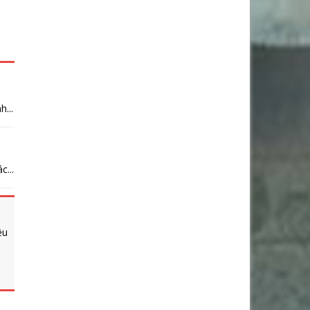
...
...
ều