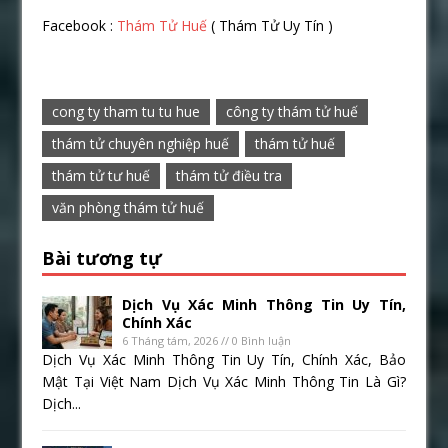
Facebook :
Thám Tử Huế
( Thám Tử Uy Tín )
cong ty tham tu tu hue
công ty thám tử huế
thám tử chuyên nghiệp huế
thám tử huế
thám tử tư huế
thám tử điều tra
văn phòng thám tử huế
Bài tương tự
Dịch Vụ Xác Minh Thông Tin Uy Tín,
Chính Xác
6 Tháng tám, 2026 // 0 Bình luận
Dịch Vụ Xác Minh Thông Tin Uy Tín, Chính Xác, Bảo
Mật Tại Việt Nam Dịch Vụ Xác Minh Thông Tin Là Gì?
Dịch...