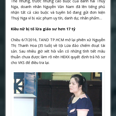
Thế nhưng, trước những cáo buộc của danh hài Thúy
Nga, doanh nhân Nguyễn Văn Nam đã lên tiếng phủ
nhận tất cả cáo buộc và tuyên bố đang gửi đơn kiện
Thuý Nga vì bị xúc phạm uy tín, danh dự, nhân phẩm…
Kiều nữ bị tố lừa giáo sư hơn 17 tỷ
Chiều 6/7/2016, TAND TP.HCM mở lại phiên xử Nguyễn
Thị Thanh Hoa (35 tuổi) về tội Lừa đảo chiếm đoạt tài
sản. Sau nhiều giờ xét hỏi vẫn có những tình tiết mâu
thuẫn chưa được làm rõ nên HĐXX quyết định trả hồ sơ
cho VKS để điều tra lại.