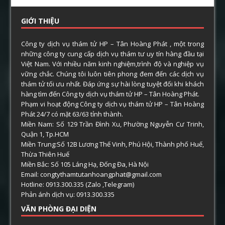
GIỚI THIỆU
Công ty dịch vụ thám tử HP – Tân Hoàng Phát , một trong
những công ty cung cấp dịch vụ thám tư uy tín hàng đầu tại
Việt Nam. Với nhiều năm kinh nghiệm,trình độ và nghiệp vụ
vững chắc. Chúng tôi luôn tiên phong đem đến các dịch vụ
thám tử tối ưu nhất. Đáp ứng sự hài lòng tuyệt đối khi khách
hàng tìm đến Công ty dịch vụ thám tử HP – Tân Hoàng Phát.
Phạm vi hoạt động Công ty dịch vụ thám tử HP – Tân Hoàng
Phát 24/7 có mặt 63/63 tỉnh thành.
Miền Nam: Số 129 Trần Đình Xu, Phường Nguyễn Cư Trinh,
Quận 1, Tp.HCM
Miền Trung:Số 12B Lương Thế Vinh, Phú Hội, Thành phố Huế,
Thừa Thiên Huế
Miền Bắc: Số 105 Láng Hạ, Đống Đa, Hà Nội
Email: congtythamtutanhoangphat@gmail.com
Hotline: 0913.300.335 (Zalo ,Telegram)
Phản ánh dịch vụ: 0913.300.335
VĂN PHÒNG ĐẠI DIỆN