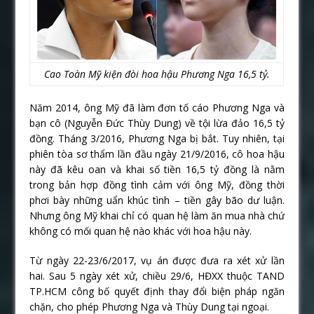
Cao Toàn Mỹ kiện đòi hoa hậu Phương Nga 16,5 tỷ.
Năm 2014, ông Mỹ đã làm đơn tố cáo Phương Nga và
bạn cô (Nguyễn Đức Thùy Dung) về tội lừa đảo 16,5 tỷ
đồng. Tháng 3/2016, Phương Nga bị bắt. Tuy nhiên, tại
phiên tòa sơ thẩm lần đầu ngày 21/9/2016, cô hoa hậu
này đã kêu oan và khai số tiền 16,5 tỷ đồng là nằm
trong bản hợp đồng tình cảm với ông Mỹ, đồng thời
phơi bày những uẩn khúc tình – tiền gây bão dư luận.
Nhưng ông Mỹ khai chỉ có quan hệ làm ăn mua nhà chứ
không có mối quan hệ nào khác với hoa hậu này.
Từ ngày 22-23/6/2017, vụ án được đưa ra xét xử lần
hai. Sau 5 ngày xét xử, chiều 29/6, HĐXX thuộc TAND
TP.HCM công bố quyết định thay đổi biện pháp ngăn
chặn, cho phép Phương Nga và Thùy Dung tại ngoại.