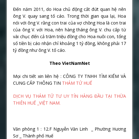
Đến năm 2011, do Hoa chủ động cắt đứt quan hệ nên
ông V. quay sang tố cáo. Trong thời gian qua lại, Hoa
nói với ông V. rằng con trai của vợ chồng Hoa là con trai
của ông V. với Hoa, nên hàng tháng ông V. chu cấp từ
vài chục đến cả trăm triệu đồng cho Hoa nuôi con, tổng
số tiền bị cáo nhận chỉ khoảng 1 tỷ đồng, không phải 17
tỷ đồng như ông V. tố cáo.
Theo VietNamNet
Mọi chi tiết xin liên hệ : CÔNG TY TNHH TÌM KIẾM VÀ
CUNG CẤP THÔNG TIN
THÁM TỬ HUẾ
DỊCH VỤ THÁM TỬ TƯ UY TÍN HÀNG ĐẦU TẠI THỪA
THIÊN HUẾ _VIỆT NAM.
Văn phòng 1 : 12.F Nguyễn Văn Linh _ Phường Hương
Sơ _ Thành phố Huế