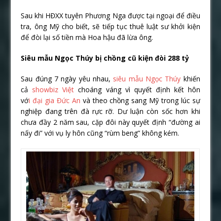
Sau khi HĐXX tuyên Phương Nga được tại ngoại để điều
tra, ông Mỹ cho biết, sẽ tiếp tục thuê luật sư khởi kiện
để đòi lại số tiền mà Hoa hậu đã lừa ông.
Siêu mẫu Ngọc Thúy bị chồng cũ kiện đòi 288 tỷ
Sau đúng 7 ngày yêu nhau,
siêu mẫu Ngọc Thúy
khiến
cả
showbiz Việt
choáng váng vì quyết định kết hôn
vớ
i đại gia Đức An
và theo chồng sang Mỹ trong lúc sự
nghiệp đang trên đà rực rỡ. Dư luận còn sốc hơn khi
chưa đầy 2 năm sau, cặp đôi này quyết định “đường ai
nấy đi” với vụ ly hôn cũng “rùm beng” không kém.