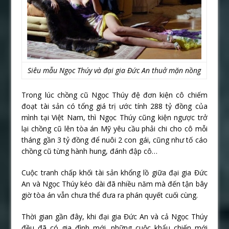
Siêu mẫu Ngọc Thúy và đại gia Đức An thuở mặn nồng
Trong lúc chồng cũ Ngọc Thúy đệ đơn kiện cô chiếm
đoạt tài sản có tổng giá trị ước tính 288 tỷ đồng của
mình tại Việt Nam, thì Ngọc Thúy cũng kiện ngược trở
lại chồng cũ lên tòa án Mỹ yêu cầu phải chi cho cô mỗi
tháng gần 3 tỷ đồng để nuôi 2 con gái, cũng như tố cáo
chồng cũ từng hành hung, đánh đập cô…
Cuộc tranh chấp khối tài sản khổng lồ giữa đại gia Đức
An và Ngọc Thúy kéo dài đã nhiều năm mà đến tận bây
giờ tòa án vẫn chưa thể đưa ra phán quyết cuối cùng.
Thời gian gần đây, khi đại gia Đức An và cả Ngọc Thúy
đều đã có gia đình mới, những cuộc khẩu chiến mới