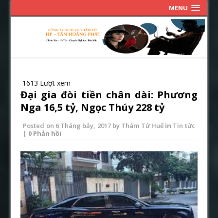
MENU
1613 Lượt xem
Đại gia đòi tiền chân dài: Phương
Nga 16,5 tỷ, Ngọc Thúy 228 tỷ
Posted on
6 Tháng bảy, 2017
by
Thám Tử Huế
in
Tin tức
| 0 Phản hồi