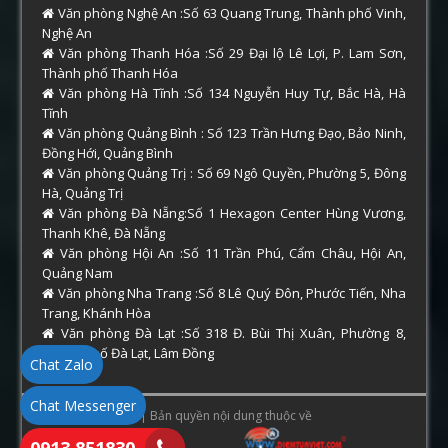
Văn phòng Nghệ An :Số 63 Quang Trung, Thành phố Vinh,
Nghệ An
Văn phòng Thanh Hóa :Số 29 Đại lộ Lê Lợi, P. Lam Sơn,
Thành phố Thanh Hóa
Văn phòng Hà Tĩnh :Số 134 Nguyễn Huy Tự, Bắc Hà, Hà
Tĩnh
Văn phòng Quảng Bình : Số 123 Trần Hưng Đạo, Bảo Ninh,
Đồng Hới, Quảng Bình
Văn phòng Quảng Trị : Số 69 Ngô Quyền, Phường 5, Đông
Hà, Quảng Trị
Văn phòng Đà Nẵng:Số 1 Hexagon Center Hùng Vương,
Thanh Khê, Đà Nẵng
Văn phòng Hội An :Số 11 Trần Phú, Cẩm Châu, Hội An,
Quảng Nam
Văn phòng Nha Trang :Số 8 Lê Quý Đôn, Phước Tiến, Nha
Trang, Khánh Hòa
Văn phòng Đà Lạt :Số 318 Đ. Bùi Thị Xuân, Phường 8,
Thành phố Đà Lạt, Lâm Đồng
Chat Zalo
Chat Messenger
Copyright © 2026 | Bản quyền nội dung thuộc về