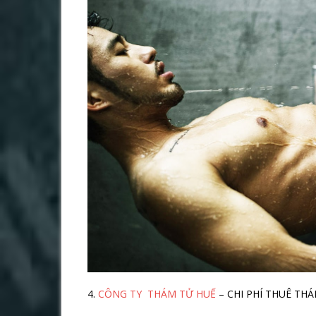
4.
CÔNG TY THÁM TỬ HUẾ
– CHI PHÍ THUÊ TH