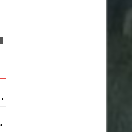
...
...