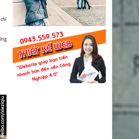
 chỉ
công