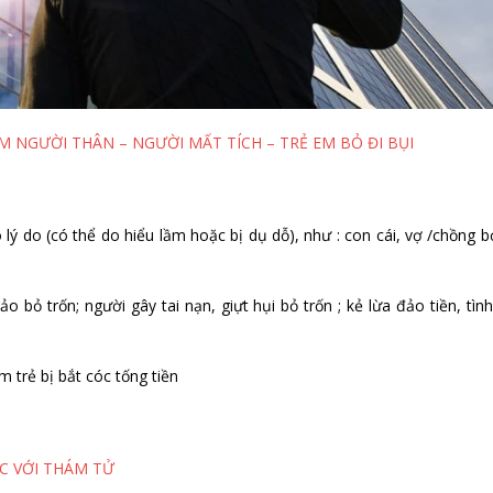
ÌM NGƯỜI THÂN – NGƯỜI MẤT TÍCH – TRẺ EM BỎ ĐI BỤI
lý do (có thể do hiểu lầm hoặc bị dụ dỗ), như : con cái, vợ /chồng b
o bỏ trốn; người gây tai nạn, giựt hụi bỏ trốn ; kẻ lừa đảo tiền, tìn
ìm trẻ bị bắt cóc tống tiền
C VỚI THÁM TỬ