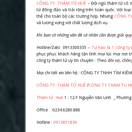
CÔNG TY THÁM TỬ HUẾ
– Đội ngũ thám tử có n
tử đông đảo và trải rộng trên toàn quốc. Với loạ
thể cho toàn bộ các trường hợp. Nhưng
CÔNG T
và tương xứng với chất lượng dịch vụ.
Khi b
ạ
n có nh
ữ
ng v
ấ
n đ
ề
cá nhân c
ầ
n đ
ượ
c gi
ả
i quy
Hotline/Zalo 0913300335 –
Tự hào là 1 công ty 
phục phục khách hàng tận tình mọi lúc mọi nơi t
công ty thám tử uy tín chuyên : Theo dõi vợ, chồng
Mọi chi tiết xin liên hệ : CÔNG TY TNHH TÌM K
CÔNG TY THÁM TỬ HUẾ
/
CONG TY THAM TU H
Thám tử Huế
1 : 12.F Nguyễn Văn Linh _ Phườn
Office :0234.6280.886
Hotline :
0913851830