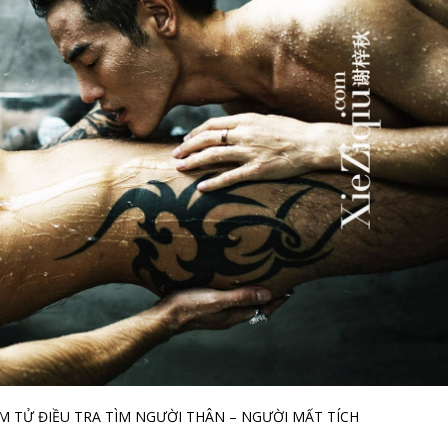
ÁM TỬ ĐIỀU TRA TÌM NGƯỜI THÂN – NGƯỜI MẤT TÍCH