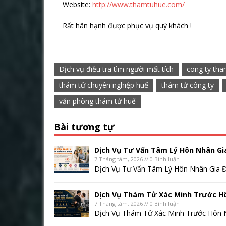
Website:
http://www.thamtuhue.com/
Rất hân hạnh được phục vụ quý khách !
Dịch vụ điều tra tìm người mất tích
cong ty tha
thám tử chuyên nghiệp huế
thám tử công ty
văn phòng thám tử huế
Bài tương tự
Dịch Vụ Tư Vấn Tâm Lý Hôn Nhân Gi
7 Tháng tám, 2026 // 0 Bình luận
Dịch Vụ Tư Vấn Tâm Lý Hôn Nhân Gia Đ
Dịch Vụ Thám Tử Xác Minh Trước H
7 Tháng tám, 2026 // 0 Bình luận
Dịch Vụ Thám Tử Xác Minh Trước Hôn N