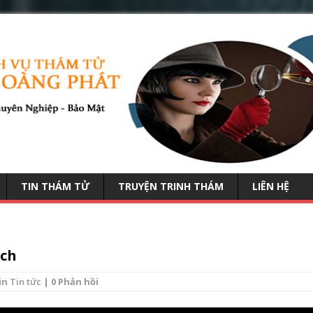
TIN THÁM TỬ
TRUYỆN TRINH THÁM
LIÊN HỆ
ích
in
Tin tức
| 0 Phản hồi