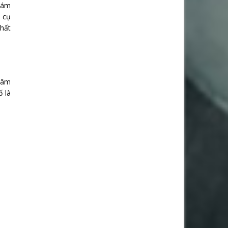
thám
í cụ
hất
tâm
ố là