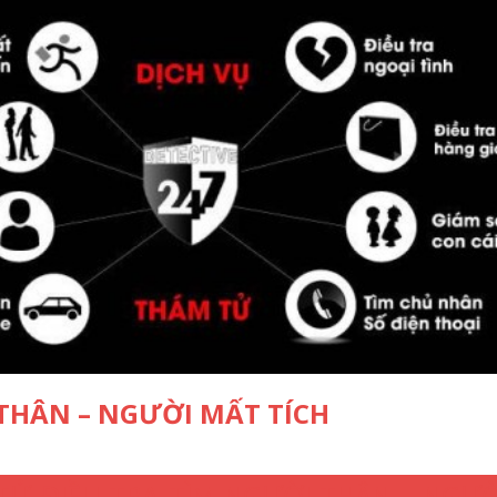
THÂN – NGƯỜI MẤT TÍCH
Ử ĐIỀU TRA TÌM NGƯỜI THÂN – NGƯỜ