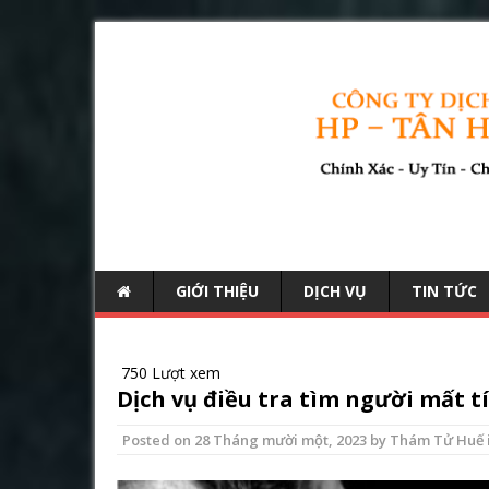
GIỚI THIỆU
DỊCH VỤ
TIN TỨC
750 Lượt xem
Dịch vụ điều tra tìm người mất t
Posted on
28 Tháng mười một, 2023
by
Thám Tử Huế