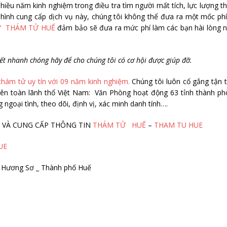
hiều năm kinh nghiệm trong điều tra tìm người mất tích, lực lượng 
i hình cung cấp dịch vụ này, chúng tôi không thể đưa ra một mốc ph
Y THÁM TỬ HUẾ
đảm bảo sẽ đưa ra mức phí làm các bạn hài lòng n
ế
t nhanh chóng hãy đ
ể
cho chúng tôi có c
ơ
h
ộ
i đ
ượ
c giúp đ
ỡ
.
thám tử uy tín với 09 năm kinh nghiệm.
Chúng tôi luôn cố gắng tận 
rên toàn lãnh thổ Việt Nam: Văn Phòng hoạt động 63 tỉnh thành ph
 ngoại tình, theo dõi, định vị, xác minh danh tính….
IẾM VÀ CUNG CẤP THÔNG TIN
THÁM TỬ HUẾ
–
THAM TU HUE
UE
g Hương Sơ _ Thành phố Huế