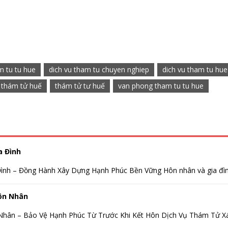
m tu tu hue
dich vu tham tu chuyen nghiep
dich vu tham tu hue
thám tử huế
thám tử tư huế
van phong tham tu tu hue
a Đình
ình – Đồng Hành Xây Dựng Hạnh Phúc Bền Vững Hôn nhân và gia đình
ôn Nhân
hân – Bảo Vệ Hạnh Phúc Từ Trước Khi Kết Hôn Dịch Vụ Thám Tử Xác