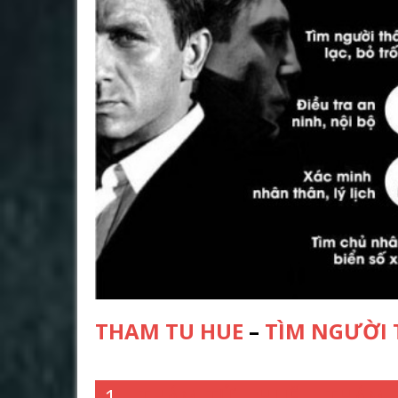
THAM TU HUE
–
TÌM NGƯỜI 
1.
THÁM TỬ HUẾ
–
THÁM T