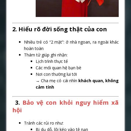
2. Hiểu rõ đời sống thật của con
Nhiều trẻ có “2 mặt”: ở nhà ngoan, ra ngoài khác
hoàn toàn
Thám tử giúp ghi nhận:
Lịch trình thực tế
Các mối quan hệ bạn bè
Nơi con thường lui tới
→ Cha mẹ có cái nhìn
khách quan, không
cảm tính
️ 3.
Bảo vệ con khỏi nguy hiểm xã
hội
Tránh các rủi ro như:
Bị dụ dỗ, lôi kéo vào tệ nạn