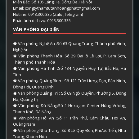
Miền Bắc: Số 105 Láng Hạ, Đống Đa, Hà Nội
Email: congtythamtutanhoangphat@gmail.com
Hotline: 0913.300.335 (Zalo ,Telegram)
Phản ánh dịch vụ: 0913.300.335
VĂN PHÒNG ĐẠI DIỆN
Văn phòng Nghệ An :Số 63 Quang Trung, Thành phố Vinh,
Nghệ An
Văn phòng Thanh Hóa :Số 29 Đại lộ Lê Lợi, P. Lam Sơn,
Thành phố Thanh Hóa
Văn phòng Hà Tĩnh :Số 134 Nguyễn Huy Tự, Bắc Hà, Hà
Tĩnh
Văn phòng Quảng Bình : Số 123 Trần Hưng Đạo, Bảo Ninh,
Đồng Hới, Quảng Bình
Văn phòng Quảng Trị : Số 69 Ngô Quyền, Phường 5, Đông
Hà, Quảng Trị
Văn phòng Đà Nẵng:Số 1 Hexagon Center Hùng Vương,
Thanh Khê, Đà Nẵng
Văn phòng Hội An :Số 11 Trần Phú, Cẩm Châu, Hội An,
Quảng Nam
Văn phòng Nha Trang :Số 8 Lê Quý Đôn, Phước Tiến, Nha
Trang, Khánh Hòa