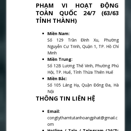
PHẠM VI HOẠT ĐỘNG
TOÀN QUỐC 24/7 (63/63
TỈNH THÀNH)
Miền Nam:
Số 129 Trần Đình Xu, Phường
Nguyễn Cư Trinh, Quận 1, TP. Hồ Chí
Minh
Miền Trung:
Số 12B Lương Thế Vinh, Phường Phú
Hội, TP. Huế, Tỉnh Thừa Thiên Huế
Miền Bắc:
Số 105 Láng Hạ, Quận Đống Đa, Hà
Nội
THÔNG TIN LIÊN HỆ
Email:
congtythamtutanhoangphat@gmail.c
om
Hotline / Zalo / Telegram (24/7):