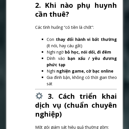
2. Khi nào phụ huynh
cần thuê?
Các tình huống “có tiền là chốt”:
Con
thay đổi hành vi bất thường
(ít nói, hay cáu gắt)
Nghi ngờ
bỏ học, nói dối, đi đêm
Dính vào
bạn xấu / yêu đương
phức tạp
Nghi
nghiện game, cờ bạc online
Gia đình bận, không có thời gian theo
sát
3. Cách triển khai
dịch vụ (chuẩn chuyên
nghiệp)
Một gói giám sát hiệu quả thường gồm: