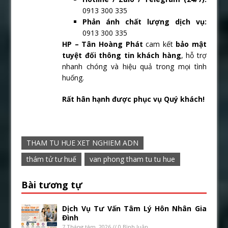
0913 300 335
Phản ánh chất lượng dịch vụ:
0913 300 335
HP – Tân Hoàng Phát
cam kết
bảo mật
tuyệt đối thông tin khách hàng
, hỗ trợ
nhanh chóng và hiệu quả trong mọi tình
huống.
Rất hân hạnh được phục vụ Quý khách!
THAM TU HUE XET NGHIEM ADN
thám tử tư huế
van phong tham tu tu hue
Bài tương tự
Dịch Vụ Tư Vấn Tâm Lý Hôn Nhân Gia
Đình
7 Tháng tám, 2026 // 0 Bình luận