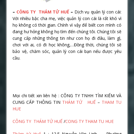
–
CÔNG TY THÁM TỬ HUẾ
–
Dịch vụ quản lý con cái:
Với nhiều bậc cha mẹ, việc quản lý con cái là rất khó vì
họ không có thời gian. Chính vì vậy để biết con mình có
đang hư hỏng không họ tìm đến chúng tôi. Chúng tôi sẽ
cung cấp những thông tin như con họ đi đâu, làm gì,
chơi với ai, có đi học không,…Đồng thời, chúng tôi sẽ
bảo vệ, chăm sóc, quản lý con cái bạn nếu được yêu
cầu.
Mọi chi tiết xin liên hệ : CÔNG TY TNHH TÌM KIẾM VÀ
CUNG CẤP THÔNG TIN
THÁM TỬ HUẾ
–
THAM TU
HUE
CÔNG TY THÁM TỬ HUẾ
/
CONG TY THAM TU HUE
Thám tử Huế
1 : 12.F Nguyễn Văn Linh _ Phường