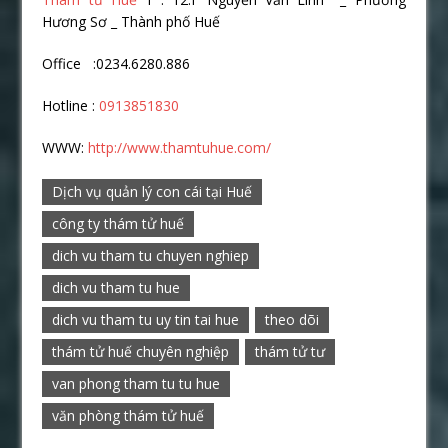
Hương Sơ _ Thành phố Huế
Office :0234.6280.886
Hotline :
0913851830
WWW:
http://www.thamtuhue.com/
Dịch vụ quản lý con cái tại Huế
công ty thám tử huế
dich vu tham tu chuyen nghiep
dich vu tham tu hue
dich vu tham tu uy tin tai hue
theo dõi
thám tử huế chuyên nghiệp
thám tử tư
van phong tham tu tu hue
văn phòng thám tử huế