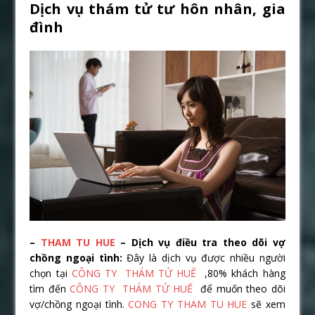
Dịch vụ thám tử tư hôn nhân, gia
đình
–
THAM TU HUE
– Dịch vụ điều tra theo dõi vợ
chồng ngoại tình
:
Đây là dịch vụ được nhiều người
chọn tại
CÔNG TY THÁM TỬ HUẾ
,80% khách hàng
tìm đến
CÔNG TY THÁM TỬ HUẾ
để muốn theo dõi
vợ/chồng ngoại tình.
CONG TY THAM TU HUE
sẽ xem