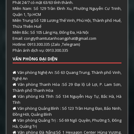
Phát 24/7 có mặt 63/63 tỉnh thành.
Miền Nam: Số 129 Trần Đình Xu, Phường Nguyễn Cư Trinh,
Quận 1, Tp.HCM
Miền Trung:Số 12B Lương Thế Vinh, Phú Hội, Thành phố Huế,
Thừa Thiên Huế
Miền Bắc: Số 105 Láng Hạ, Đống Đa, Hà Nội
Email: congtythamtutanhoangphat@gmail.com
Hotline: 0913.300.335 (Zalo ,Telegram)
Phản ánh dịch vụ: 0913.300.335
VĂN PHÒNG ĐẠI DIỆN
Văn phòng Nghệ An :Số 63 Quang Trung, Thành phố Vinh,
Nghệ An
Văn phòng Thanh Hóa :Số 29 Đại lộ Lê Lợi, P. Lam Sơn,
Thành phố Thanh Hóa
Văn phòng Hà Tĩnh :Số 134 Nguyễn Huy Tự, Bắc Hà, Hà
Tĩnh
Văn phòng Quảng Bình : Số 123 Trần Hưng Đạo, Bảo Ninh,
Đồng Hới, Quảng Bình
Văn phòng Quảng Trị : Số 69 Ngô Quyền, Phường 5, Đông
Hà, Quảng Trị
Văn phòng Đà Nẵng:Số 1 Hexagon Center Hùng Vương,