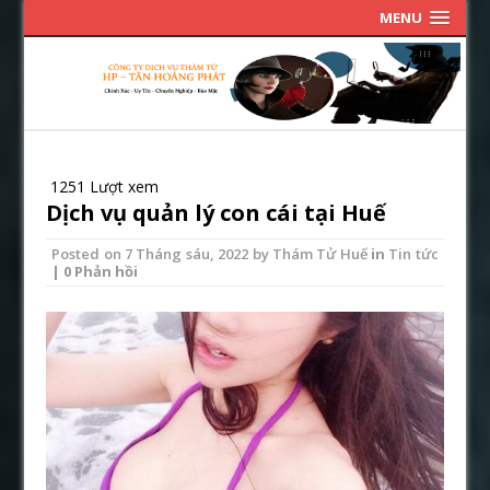
MENU
1251 Lượt xem
Dịch vụ quản lý con cái tại Huế
Posted on
7 Tháng sáu, 2022
by
Thám Tử Huế
in
Tin tức
| 0 Phản hồi