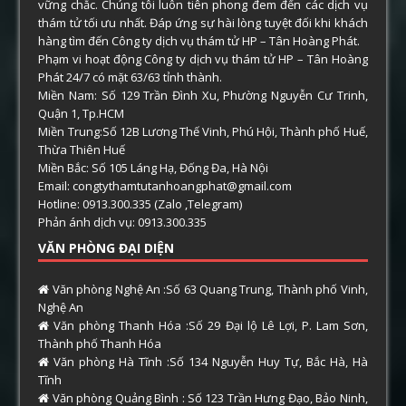
vững chắc. Chúng tôi luôn tiên phong đem đến các dịch vụ
thám tử tối ưu nhất. Đáp ứng sự hài lòng tuyệt đối khi khách
hàng tìm đến Công ty dịch vụ thám tử HP – Tân Hoàng Phát.
Phạm vi hoạt động Công ty dịch vụ thám tử HP – Tân Hoàng
Phát 24/7 có mặt 63/63 tỉnh thành.
Miền Nam: Số 129 Trần Đình Xu, Phường Nguyễn Cư Trinh,
Quận 1, Tp.HCM
Miền Trung:Số 12B Lương Thế Vinh, Phú Hội, Thành phố Huế,
Thừa Thiên Huế
Miền Bắc: Số 105 Láng Hạ, Đống Đa, Hà Nội
Email: congtythamtutanhoangphat@gmail.com
Hotline: 0913.300.335 (Zalo ,Telegram)
Phản ánh dịch vụ: 0913.300.335
VĂN PHÒNG ĐẠI DIỆN
Văn phòng Nghệ An :Số 63 Quang Trung, Thành phố Vinh,
Nghệ An
Văn phòng Thanh Hóa :Số 29 Đại lộ Lê Lợi, P. Lam Sơn,
Thành phố Thanh Hóa
Văn phòng Hà Tĩnh :Số 134 Nguyễn Huy Tự, Bắc Hà, Hà
Tĩnh
Văn phòng Quảng Bình : Số 123 Trần Hưng Đạo, Bảo Ninh,