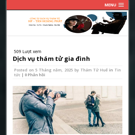
MENU
509 Lượt xem
Dịch vụ thám tử gia đình
Posted on
5 Tháng năm, 2025
by
Thám Tử Huế
in
Tin
tức
| 0 Phản hồi