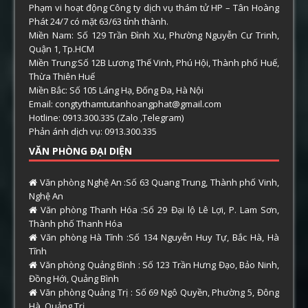
Phạm vi hoạt động Công ty dịch vụ thám tử HP – Tân Hoàng
Phát 24/7 có mặt 63/63 tỉnh thành.
Miền Nam: Số 129 Trần Đình Xu, Phường Nguyễn Cư Trinh,
Quận 1, Tp.HCM
Miền Trung:Số 12B Lương Thế Vinh, Phú Hội, Thành phố Huế,
Thừa Thiên Huế
Miền Bắc: Số 105 Láng Hạ, Đống Đa, Hà Nội
Email: congtythamtutanhoangphat@gmail.com
Hotline: 0913.300.335 (Zalo ,Telegram)
Phản ánh dịch vụ: 0913.300.335
VĂN PHÒNG ĐẠI DIỆN
Văn phòng Nghệ An :Số 63 Quang Trung, Thành phố Vinh,
Nghệ An
Văn phòng Thanh Hóa :Số 29 Đại lộ Lê Lợi, P. Lam Sơn,
Thành phố Thanh Hóa
Văn phòng Hà Tĩnh :Số 134 Nguyễn Huy Tự, Bắc Hà, Hà
Tĩnh
Văn phòng Quảng Bình : Số 123 Trần Hưng Đạo, Bảo Ninh,
Đồng Hới, Quảng Bình
Văn phòng Quảng Trị : Số 69 Ngô Quyền, Phường 5, Đông
Hà, Quảng Trị