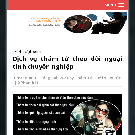
MENU
704 Lượt xem
Dịch vụ thám tử theo dõi ngoại
tình chuyên nghiệp
Posted on
1 Tháng hai, 2023
by
Thám Tử Huế
in
Tin tức
| 0 Phản hồi