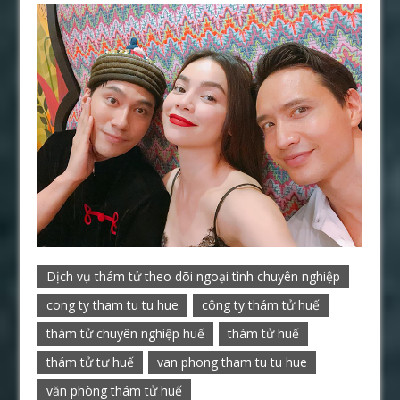
Dịch vụ thám tử theo dõi ngoại tình chuyên nghiệp
cong ty tham tu tu hue
công ty thám tử huế
thám tử chuyên nghiệp huế
thám tử huế
thám tử tư huế
van phong tham tu tu hue
văn phòng thám tử huế