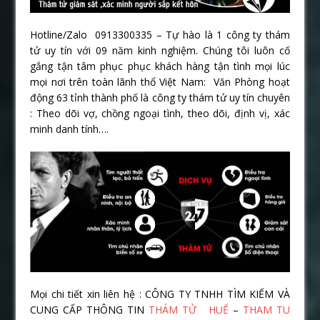
Hotline/Zalo 0913300335 – Tự hào là 1 công ty thám
tử uy tín với 09 năm kinh nghiệm. Chúng tôi luôn cố
gắng tận tâm phục phục khách hàng tận tình mọi lúc
mọi nơi trên toàn lãnh thổ Việt Nam: Văn Phòng hoạt
động 63 tỉnh thành phố là công ty thám tử uy tín chuyên
: Theo dõi vợ, chồng ngoại tình, theo dõi, định vị, xác
minh danh tính….
Mọi chi tiết xin liên hệ : CÔNG TY TNHH TÌM KIẾM VÀ
CUNG CẤP THÔNG TIN
THÁM TỬ HUẾ
–
THAM TU