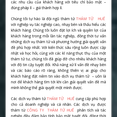
các nhu cầu của khách hàng với tiêu chí bảo mật –
đúng pháp lí – giá thành hợp lí.
Chúng tôi tự hào là đội ngũ thám tử
THÁM TỬ HUẾ
với nghiệp vụ tác nghiệp cao, nhạy bén và thấu hiểu các
khách hàng. Chúng tôi luôn đặt lợi ích và quyền lợi của
khách hàng trong mỗi lần tác nghiệp, đồng thời tư vấn
những dịch vụ thám tử và phương hướng giải quyết vấn
đề phù hợp nhất. Với kiến thức sâu rộng luôn được cập
nhật và học hỏi, cùng với các kĩ năng thực thụ của một
thám tử tư, chúng tôi đã giúp đỡ cho nhiều khách hàng
với độ tin cậy tuyệt đối. Khả năng xử lí vấn đề nhạy bén
và các báo cáo rõ ràng, không thiên vị ai giúp cho
khách hàng đặt niềm tin vào dịch vụ thám tử – uôn là
nơi để khách hàng tìm tới khi cần giải quyết vấn đề mà
mình không thể giải quyết một mình được.
Các dịch vụ thám tử
THÁM TỬ HUẾ
cung cấp phù hợp
cho cả doanh nghiệp và cá nhân. Các dịch vụ được
thám từ
CÔNG TY THÁM TỬ HUẾ
phân tích và tác
nghiệp đều đảm bảo tính bảo mật tuyệt đối, đồng thời