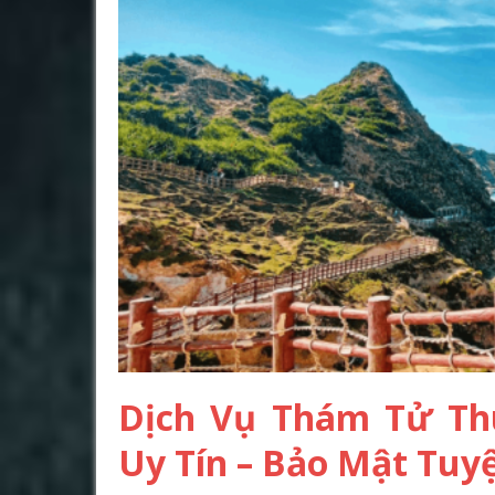
Dịch Vụ Thám Tử Th
Uy Tín – Bảo Mật Tuyệ