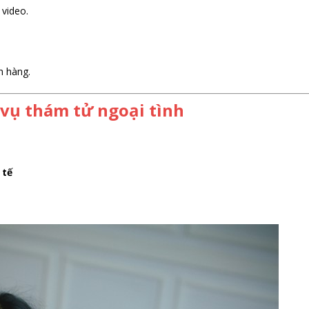
 video.
h hàng.
 vụ thám tử ngoại tình
 tế