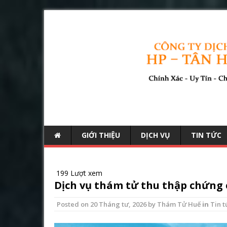
GIỚI THIỆU
DỊCH VỤ
TIN TỨC
199 Lượt xem
Dịch vụ thám tử thu thập chứng c
Posted on
20 Tháng tư, 2026
by
Thám Tử Huế
in
Tin t