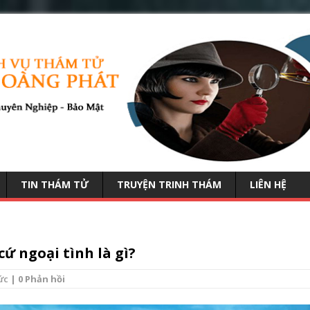
TIN THÁM TỬ
TRUYỆN TRINH THÁM
LIÊN HỆ
ứ ngoại tình là gì?
ức
| 0 Phản hồi