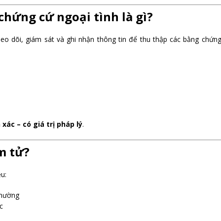
chứng cứ ngoại tình là gì?
eo dõi, giám sát và ghi nhận thông tin để thu thập các bằng chứn
 xác – có giá trị pháp lý
.
m tử?
u:
thường
c