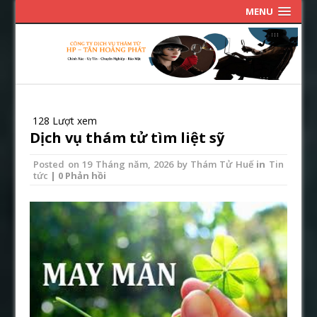
MENU
128 Lượt xem
Dịch vụ thám tử tìm liệt sỹ
Posted on
19 Tháng năm, 2026
by
Thám Tử Huế
in
Tin
tức
| 0 Phản hồi