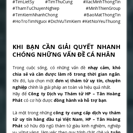
#TimLietSy #TimThuCung #XacMinhThongTin
#ThamTuChuyenNghiep #MinhThienGroup
#TimKiemNhanhChong #BaoMatThongTin
#HoTroTimNguoi #DichVuTimKiem #KetNoiYeuThuong
KHI BẠN CẦN GIẢI QUYẾT NHANH
CHÓNG NHỮNG VẤN ĐỀ CÁ NHÂN
Trong cuộc sống, có những vấn đề
nhạy cảm, khó
chia sẻ và cần được làm rõ trong thời gian ngắn
.
Khi đó, lựa chọn một
đơn vị thám tử uy tín, chuyên
nghiệp
chính là giải pháp an toàn và hiệu quả nhất.
Hãy để
Công ty Dịch vụ Thám tử HP – Tân Hoàng
Phát
có cơ hội được
đồng hành và hỗ trợ bạn
.
Là một trong những
công ty cung cấp dịch vụ thám
tử uy tín hàng đầu tại Việt Nam
,
HP – Tân Hoàng
Phát
sở hữu đội ngũ thám tử giàu kinh nghiệm, nghiệp
vụ vững vàng, làm việc theo quy trình chặt chẽ và
tuân