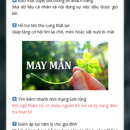
Bảo mật tuyệt đối thông tin khách hàng
Mọi dữ liệu cá nhân và nội dung vụ việc đều được giữ
kín.
Hỗ trợ tìm thú cưng thất lạc
Giúp tăng cơ hội tìm lại chó, mèo hoặc vật nuôi bị mất.
Tìm kiếm nhanh nhờ mạng lưới rộng
Đội ngũ thám tử có nhiều nguồn hỗ trợ và kỹ năng điều
tra thực tế.
Giảm áp lực tâm lý cho gia đình