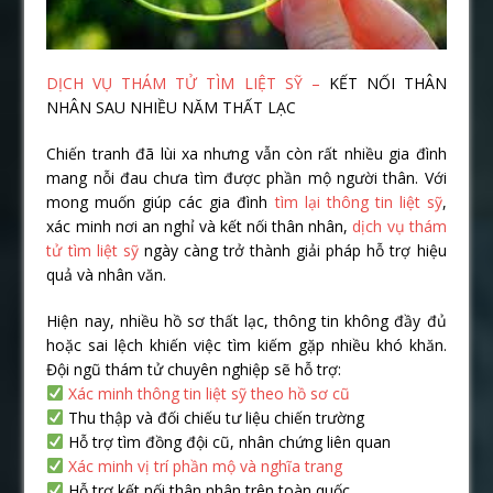
DỊCH VỤ THÁM TỬ TÌM LIỆT SỸ –
KẾT NỐI THÂN
NHÂN SAU NHIỀU NĂM THẤT LẠC
Chiến tranh đã lùi xa nhưng vẫn còn rất nhiều gia đình
mang nỗi đau chưa tìm được phần mộ người thân. Với
mong muốn giúp các gia đình
tìm lại thông tin liệt sỹ
,
xác minh nơi an nghỉ và kết nối thân nhân,
dịch vụ thám
tử tìm liệt sỹ
ngày càng trở thành giải pháp hỗ trợ hiệu
quả và nhân văn.
Hiện nay, nhiều hồ sơ thất lạc, thông tin không đầy đủ
hoặc sai lệch khiến việc tìm kiếm gặp nhiều khó khăn.
Đội ngũ thám tử chuyên nghiệp sẽ hỗ trợ:
Xác minh thông tin liệt sỹ theo hồ sơ cũ
Thu thập và đối chiếu tư liệu chiến trường
Hỗ trợ tìm đồng đội cũ, nhân chứng liên quan
Xác minh vị trí phần mộ và nghĩa trang
Hỗ trợ kết nối thân nhân trên toàn quốc