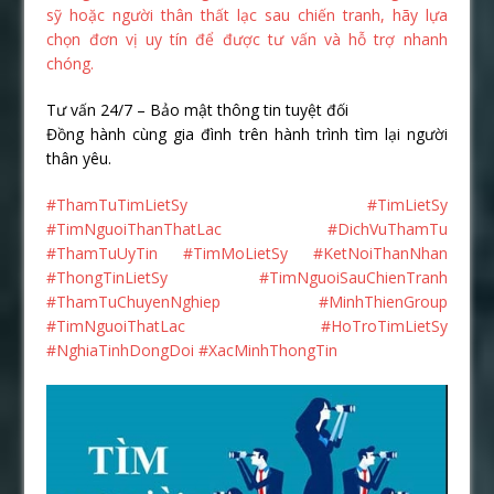
sỹ hoặc người thân thất lạc sau chiến tranh, hãy lựa
chọn đơn vị uy tín để được tư vấn và hỗ trợ nhanh
chóng.
Tư vấn 24/7 – Bảo mật thông tin tuyệt đối
Đồng hành cùng gia đình trên hành trình tìm lại người
thân yêu.
#ThamTuTimLietSy #TimLietSy
#TimNguoiThanThatLac #DichVuThamTu
#ThamTuUyTin #TimMoLietSy #KetNoiThanNhan
#ThongTinLietSy #TimNguoiSauChienTranh
#ThamTuChuyenNghiep #MinhThienGroup
#TimNguoiThatLac #HoTroTimLietSy
#NghiaTinhDongDoi #XacMinhThongTin