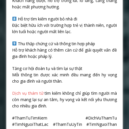
Khách hàng được hỗ trợ trong lúc lo lắng, căng thẳng
hoặc mất phương hướng.
Hỗ trợ tìm kiếm người bỏ nhà đi
Đặc biệt hữu ích với trường hợp trẻ vị thành niên, người
lớn tuổi hoặc người mất liên lạc.
Thu thập chứng cứ và thông tin hợp pháp
Hỗ trợ khách hàng có thêm căn cứ để giải quyết vấn đề
gia đình hoặc pháp lý.
Tăng cơ hội đoàn tụ và tìm lại sự thật
Mỗi thông tin được xác minh đều mang đến hy vọng
cho gia đình và người thân.
Dịch vụ thám tử
tìm kiếm không chỉ giúp tìm người mà
còn mang lại sự an tâm, hy vọng và kết nối yêu thương
cho nhiều gia đình.
#ThamTuTimKiem #DichVuThamTu
#TimNguoiThatLac #ThamTuUyTin #TimNguoiThan