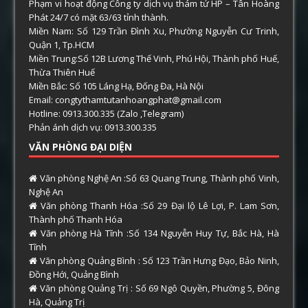
Phạm vi hoạt động Công ty dịch vụ thám tử HP – Tân Hoàng
Phát 24/7 có mặt 63/63 tỉnh thành.
Miền Nam: Số 129 Trần Đình Xu, Phường Nguyễn Cư Trinh,
Quận 1, Tp.HCM
Miền Trung:Số 12B Lương Thế Vinh, Phú Hội, Thành phố Huế,
Thừa Thiên Huế
Miền Bắc: Số 105 Láng Hạ, Đống Đa, Hà Nội
Email: congtythamtutanhoangphat@gmail.com
Hotline: 0913.300.335 (Zalo ,Telegram)
Phản ánh dịch vụ: 0913.300.335
VĂN PHÒNG ĐẠI DIỆN
Văn phòng Nghệ An :Số 63 Quang Trung, Thành phố Vinh,
Nghệ An
Văn phòng Thanh Hóa :Số 29 Đại lộ Lê Lợi, P. Lam Sơn,
Thành phố Thanh Hóa
Văn phòng Hà Tĩnh :Số 134 Nguyễn Huy Tự, Bắc Hà, Hà
Tĩnh
Văn phòng Quảng Bình : Số 123 Trần Hưng Đạo, Bảo Ninh,
Đồng Hới, Quảng Bình
Văn phòng Quảng Trị : Số 69 Ngô Quyền, Phường 5, Đông
Hà, Quảng Trị