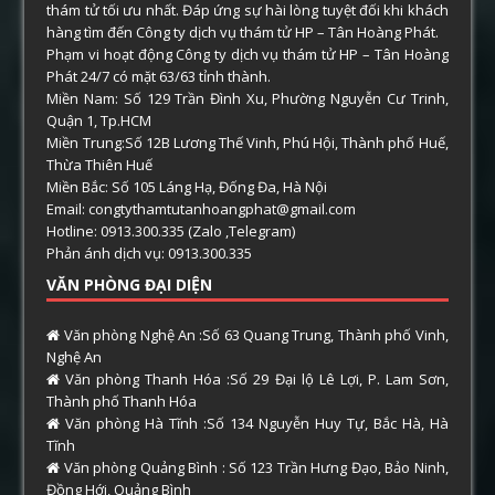
thám tử tối ưu nhất. Đáp ứng sự hài lòng tuyệt đối khi khách
hàng tìm đến Công ty dịch vụ thám tử HP – Tân Hoàng Phát.
Phạm vi hoạt động Công ty dịch vụ thám tử HP – Tân Hoàng
Phát 24/7 có mặt 63/63 tỉnh thành.
Miền Nam: Số 129 Trần Đình Xu, Phường Nguyễn Cư Trinh,
Quận 1, Tp.HCM
Miền Trung:Số 12B Lương Thế Vinh, Phú Hội, Thành phố Huế,
Thừa Thiên Huế
Miền Bắc: Số 105 Láng Hạ, Đống Đa, Hà Nội
Email: congtythamtutanhoangphat@gmail.com
Hotline: 0913.300.335 (Zalo ,Telegram)
Phản ánh dịch vụ: 0913.300.335
VĂN PHÒNG ĐẠI DIỆN
Văn phòng Nghệ An :Số 63 Quang Trung, Thành phố Vinh,
Nghệ An
Văn phòng Thanh Hóa :Số 29 Đại lộ Lê Lợi, P. Lam Sơn,
Thành phố Thanh Hóa
Văn phòng Hà Tĩnh :Số 134 Nguyễn Huy Tự, Bắc Hà, Hà
Tĩnh
Văn phòng Quảng Bình : Số 123 Trần Hưng Đạo, Bảo Ninh,
Đồng Hới, Quảng Bình