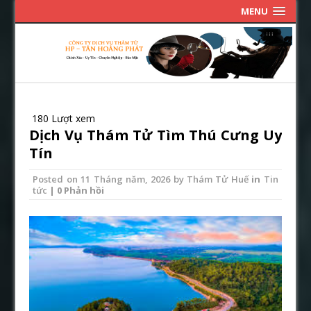
MENU
180 Lượt xem
Dịch Vụ Thám Tử Tìm Thú Cưng Uy
Tín
Posted on
11 Tháng năm, 2026
by
Thám Tử Huế
in
Tin
tức
| 0 Phản hồi