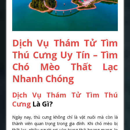
Dịch Vụ Thám Tử Tìm
Thú Cưng Uy Tín – Tìm
Chó Mèo Thất Lạc
Nhanh Chóng
Dịch Vụ Thám Tử Tìm Thú
Cưng
Là Gì?
Ngày nay, thú cưng không chỉ là vật nuôi mà còn là
thành viên quan trọng trong gia đình. Khi chó mèo bị
thất lạc, nhiều người rơi vào trạng thái hoang mang, lo