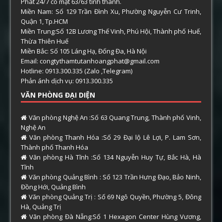
Phát 24/7 có mặt 63/63 tỉnh thành.
Miền Nam: Số 129 Trần Đình Xu, Phường Nguyễn Cư Trinh,
Quận 1, Tp.HCM
Miền Trung:Số 12B Lương Thế Vinh, Phú Hội, Thành phố Huế,
Thừa Thiên Huế
Miền Bắc: Số 105 Láng Hạ, Đống Đa, Hà Nội
Email: congtythamtutanhoangphat@gmail.com
Hotline: 0913.300.335 (Zalo ,Telegram)
Phản ánh dịch vụ: 0913.300.335
VĂN PHÒNG ĐẠI DIỆN
Văn phòng Nghệ An :Số 63 Quang Trung, Thành phố Vinh,
Nghệ An
Văn phòng Thanh Hóa :Số 29 Đại lộ Lê Lợi, P. Lam Sơn,
Thành phố Thanh Hóa
Văn phòng Hà Tĩnh :Số 134 Nguyễn Huy Tự, Bắc Hà, Hà
Tĩnh
Văn phòng Quảng Bình : Số 123 Trần Hưng Đạo, Bảo Ninh,
Đồng Hới, Quảng Bình
Văn phòng Quảng Trị : Số 69 Ngô Quyền, Phường 5, Đông
Hà, Quảng Trị
Văn phòng Đà Nẵng:Số 1 Hexagon Center Hùng Vương,