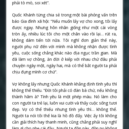
phải tò mò, soi xét”.
Quốc Khánh từng chia sẻ trong một bài phỏng vấn trên
báo Gia đình xã hội: “Nếu muốn lấy vợ cho xong, tôi lấy
được ngay. Nhưng hôn nhân giống như một cái vòng
tròn ấy, nhiều lúc tôi cho một chân vào rồi lại… rút ra,
không dám tiến tới nữa. Tôi nghĩ đơn giản thế này,
người phụ nữ đến với mình mà không nhận được tình
yêu, cuộc sống chẳng khác nào địa ngục trần gian. Mà
đã làm vợ chồng, ăn đời ở kiếp với nhau chứ đâu phải
chuyện ngày một, ngày hai, mà có thể bắt người ta phải
chịu đựng mình cơ chứ”.
Vợ không lấy nhưng Quốc Khánh khẳng định tình yêu thì
không thể thiếu. “Đời tôi phải có đàn bà chứ, nếu không
thành hâm à? Tình yêu là một phép màu. Nó làm cho
con người ta trẻ lại, luôn vui cười và thấy cuộc sống tươi
đẹp. Vợ có thể thiếu nhưng tình yêu thì… không thể.
Người ta nói tôi thế kia là hồ đồ đấy. Việc ấy tôi không
cần giải thích hay thanh minh, cũng chẳng phải suy nghĩ
làm gì cho nhẹ cái đầu. Người ta đồn này, đồn nọ không