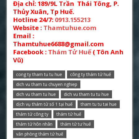
Địa chỉ
:
189/9L Trần Thái Tông, P.
Thủy Xuân, Tp Huế.
Hotline 24/7:
0913.155213
Website :
Thamtuhue.com
Email :
Thamtuhue6688@gmail.com
Facebook :
Thám Tử Huế
( Tôn Anh
Vũ)
cong ty tham tu tu hue
công ty thám tử huế
dich vu tham tu chuyen nghiep
dich vu tham tu hue
dich vu tham tu tu hue
dịch vụ thám tử số 1 tại huế
tham tu tu tai hue
thám tử công ty
thám tử huế
thám tử hôn nhân
thám tử tư huế
văn phòng thám tử huế