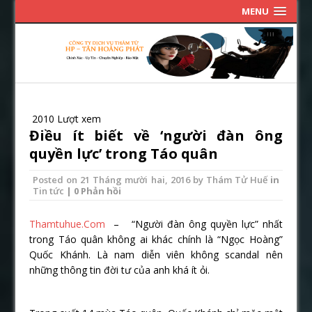
MENU
2010 Lượt xem
Điều ít biết về ‘người đàn ông
quyền lực’ trong Táo quân
Posted on
21 Tháng mười hai, 2016
by
Thám Tử Huế
in
Tin tức
| 0 Phản hồi
Thamtuhue.Com
– “Người đàn ông quyền lực” nhất
trong Táo quân không ai khác chính là “Ngọc Hoàng”
Quốc Khánh. Là nam diễn viên không scandal nên
những thông tin đời tư của anh khá ít ỏi.