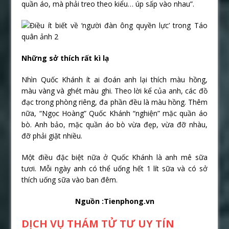
quần áo, mà phải treo theo kiểu… úp sấp vào nhau”.
Những sở thích rất kì lạ
Nhìn Quốc Khánh ít ai đoán anh lại thích màu hồng,
màu vàng và ghét màu ghi. Theo lời kể của anh, các đồ
đạc trong phòng riêng, đa phần đều là màu hồng. Thêm
nữa, “Ngọc Hoàng” Quốc Khánh “nghiện” mặc quần áo
bò. Anh bảo, mặc quần áo bò vừa đẹp, vừa đỡ nhàu,
đỡ phải giặt nhiều.
Một điều đặc biệt nữa ở Quốc Khánh là anh mê sữa
tươi. Mỗi ngày anh có thể uống hết 1 lít sữa và có sở
thích uống sữa vào ban đêm.
Nguồn :Tienphong.vn
DỊCH VỤ THÁM TỬ TƯ UY TÍN