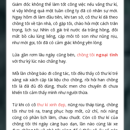
Giám đốc không thể làm tốt công việc nếu vắng thư kí,
vì vậy không quá một tuần công ty đã có nhân sự mới.
Ngay hôm đi làm đầu tiên, khi tan sở, cô thư kí dã theo
chồng tôi về tận nhà, cô gặp tôi, chào hỏi một cách trân
trọng, lịch sự. Nhìn cô gái trẻ nước da trắng hồng, đôi
mắt bồ câu lúng liếng, cặp môi tô son như nũng nịu,
như mời gọi, tôi đã có cảm giác không yên lòng.
Lửa gần rơm lâu ngày cũng bén,
chồng tôi
ngoại tình
với thư ký lúc nào chẳng hay.
Mỗi lần chồng báo đi công tác, tôi đều thấy cô thư kí trẻ
xăng xái xách cặp tài liệu cho chồng, rồi hỏi han chồng
tôi là đã đủ đồ dùng, thuốc men cho chuyến đi chưa
khiến tôi cảm thấy mình như người thừa.
Từ khi có cô
thư kí xinh đẹp,
nũng nịu tháp tùng, chồng
tôi như trẻ ra, trang phục hợp mốt, cử chỉ, nói năng
cũng có phần lịch lãm, chau chuốt. Còn cô thư kí của
chồng tôi thì ngày càng bạo dạn, lần nào cùng lái xe