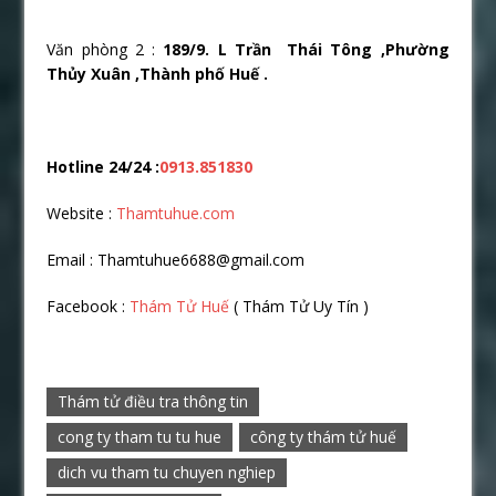
Văn phòng 2 :
189/9. L Trần Thái Tông ,Phường
Thủy Xuân ,Thành phố Huế .
Hotline 24/24 :
0913.851830
Website :
Thamtuhue.com
Email : Thamtuhue6688@gmail.com
Facebook :
Thám Tử Huế
( Thám Tử Uy Tín )
Thám tử điều tra thông tin
cong ty tham tu tu hue
công ty thám tử huế
dich vu tham tu chuyen nghiep