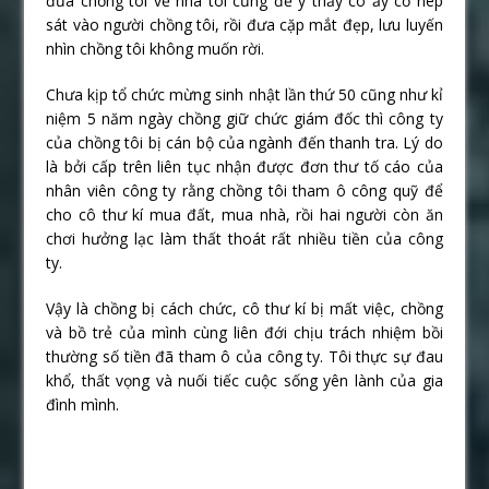
đưa chồng tôi về nhà tôi cũng để ý thấy cô ấy cố nép
sát vào người chồng tôi, rồi đưa cặp mắt đẹp, lưu luyến
nhìn chồng tôi không muốn rời.
Chưa kịp tổ chức mừng sinh nhật lần thứ 50 cũng như kỉ
niệm 5 năm ngày chồng giữ chức giám đốc thì công ty
của chồng tôi bị cán bộ của ngành đến thanh tra. Lý do
là bởi cấp trên liên tục nhận được đơn thư tố cáo của
nhân viên công ty rằng chồng tôi tham ô công quỹ để
cho cô thư kí mua đất, mua nhà, rồi hai người còn ăn
chơi hưởng lạc làm thất thoát rất nhiều tiền của công
ty.
Vậy là chồng bị cách chức, cô thư kí bị mất việc, chồng
và bồ trẻ của mình cùng liên đới chịu trách nhiệm bồi
thường số tiền đã tham ô của công ty. Tôi thực sự đau
khổ, thất vọng và nuối tiếc cuộc sống yên lành của gia
đình mình.