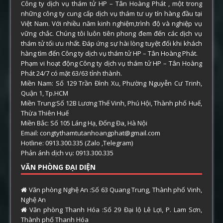
Công ty dịch vụ thám tử HP – Tân Hoàng Phát , một trong
những công ty cung cấp dịch vụ thám tư uy tín hàng đầu tại
Việt Nam. Với nhiều năm kinh nghiệm,trình độ và nghiệp vụ
vững chắc. Chúng tôi luôn tiên phong đem đến các dịch vụ
thám tử tối ưu nhất. Đáp ứng sự hài lòng tuyệt đối khi khách
hàng tìm đến Công ty dịch vụ thám tử HP – Tân Hoàng Phát.
Phạm vi hoạt động Công ty dịch vụ thám tử HP – Tân Hoàng
Phát 24/7 có mặt 63/63 tỉnh thành.
Miền Nam: Số 129 Trần Đình Xu, Phường Nguyễn Cư Trinh,
Quận 1, Tp.HCM
Miền Trung:Số 12B Lương Thế Vinh, Phú Hội, Thành phố Huế,
Thừa Thiên Huế
Miền Bắc: Số 105 Láng Hạ, Đống Đa, Hà Nội
Email: congtythamtutanhoangphat@gmail.com
Hotline: 0913.300.335 (Zalo ,Telegram)
Phản ánh dịch vụ: 0913.300.335
VĂN PHÒNG ĐẠI DIỆN
Văn phòng Nghệ An :Số 63 Quang Trung, Thành phố Vinh,
Nghệ An
Văn phòng Thanh Hóa :Số 29 Đại lộ Lê Lợi, P. Lam Sơn,
Thành phố Thanh Hóa