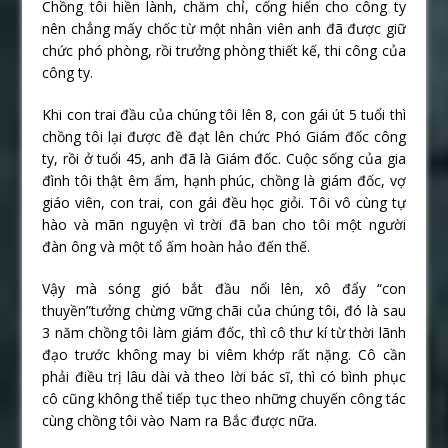
Chồng tôi hiền lành, chăm chỉ, cống hiến cho công ty
nên chẳng mấy chốc từ một nhân viên anh đã được giữ
chức phó phòng, rồi trưởng phòng thiết kế, thi công của
công ty.
Khi con trai đầu của chúng tôi lên 8, con gái út 5 tuổi thì
chồng tôi lại được đề đạt lên chức Phó Giám đốc công
ty, rồi ở tuổi 45, anh đã là Giám đốc. Cuộc sống của gia
đình tôi thật êm ấm, hạnh phúc, chồng là giám đốc, vợ
giáo viên, con trai, con gái đều học giỏi. Tôi vô cùng tự
hào và mãn nguyện vì trời đã ban cho tôi một người
đàn ông và một tổ ấm hoàn hảo đến thế.
Vậy mà sóng gió bắt đầu nổi lên, xô đẩy “con
thuyền”tưởng chừng vững chãi của chúng tôi, đó là sau
3 năm chồng tôi làm giám đốc, thì cô thư kí từ thời lãnh
đạo trước không may bi viêm khớp rất nặng. Cô cần
phải điều trị lâu dài và theo lời bác sĩ, thì có bình phục
cô cũng không thể tiếp tục theo những chuyến công tác
cùng chồng tôi vào Nam ra Bắc được nữa.