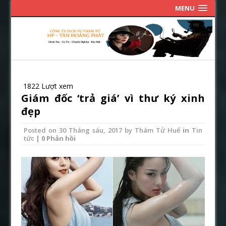
MENU
1822 Lượt xem
Giám đốc ‘trả giá’ vì thư ký xinh
đẹp
Posted on
30 Tháng sáu, 2017
by
Thám Tử Huế
in
Tin
tức
| 0 Phản hồi