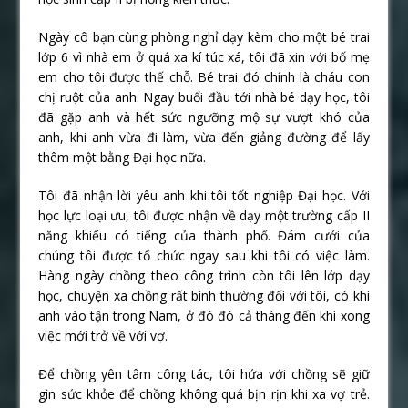
Ngày cô bạn cùng phòng nghỉ dạy kèm cho một bé trai
lớp 6 vì nhà em ở quá xa kí túc xá, tôi đã xin với bố mẹ
em cho tôi được thế chỗ. Bé trai đó chính là cháu con
chị ruột của anh. Ngay buổi đầu tới nhà bé dạy học, tôi
đã gặp anh và hết sức ngưỡng mộ sự vượt khó của
anh, khi anh vừa đi làm, vừa đến giảng đường để lấy
thêm một bằng Đại học nữa.
Tôi đã nhận lời yêu anh khi tôi tốt nghiệp Đại học. Với
học lực loại ưu, tôi được nhận về dạy một trường cấp II
năng khiếu có tiếng của thành phố. Đám cưới của
chúng tôi được tổ chức ngay sau khi tôi có việc làm.
Hàng ngày chồng theo công trình còn tôi lên lớp dạy
học, chuyện xa chồng rất bình thường đối với tôi, có khi
anh vào tận trong Nam, ở đó đó cả tháng đến khi xong
việc mới trở về với vợ.
Để chồng yên tâm công tác, tôi hứa với chồng sẽ giữ
gìn sức khỏe để chồng không quá bịn rịn khi xa vợ trẻ.