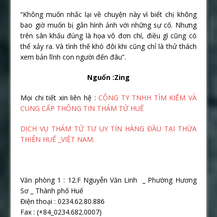
“Không muốn nhắc lại về chuyện này vì biết chị không
bao giờ muốn bị gắn hình ảnh với những sự cố. Nhưng
trên sân khấu đúng là họa vô đơn chí, điều gì cũng có
thể xảy ra. Và tình thế khó đôi khi cũng chỉ là thử thách
xem bản lĩnh con người đến đâu”.
Nguổn :Zing
Mọi chi tiết xin liên hệ :
CÔNG TY TNHH TÌM KIẾM VÀ
CUNG CẤP THÔNG TIN THÁM TỬ HUẾ
DỊCH VỤ THÁM TỬ TƯ UY TÍN HÀNG ĐẦU TẠI THỪA
THIÊN HUẾ _VIỆT NAM.
Văn phòng 1 : 12.F Nguyễn Văn Linh _ Phường Hương
Sơ _ Thành phố Huế
Điện thoại : 0234.62.80.886
Fax : (+84_0234.682.0007)