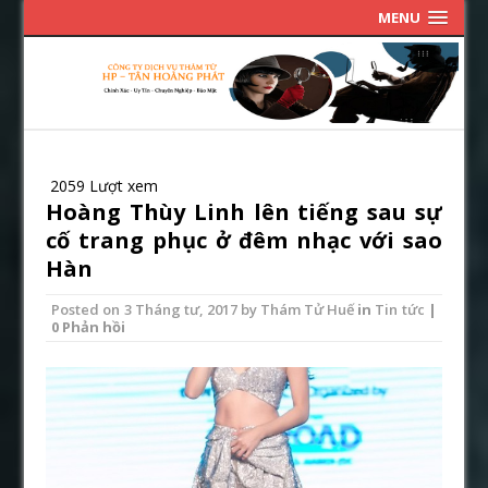
MENU
2059 Lượt xem
Hoàng Thùy Linh lên tiếng sau sự
cố trang phục ở đêm nhạc với sao
Hàn
Posted on
3 Tháng tư, 2017
by
Thám Tử Huế
in
Tin tức
|
0 Phản hồi