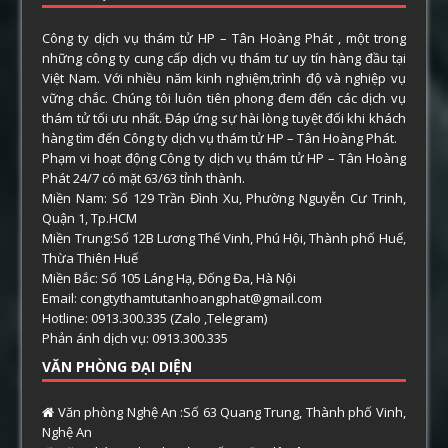
Công ty dịch vụ thám tử HP – Tân Hoàng Phát , một trong
những công ty cung cấp dịch vụ thám tư uy tín hàng đầu tại
Việt Nam. Với nhiều năm kinh nghiệm,trình độ và nghiệp vụ
vững chắc. Chúng tôi luôn tiên phong đem đến các dịch vụ
thám tử tối ưu nhất. Đáp ứng sự hài lòng tuyệt đối khi khách
hàng tìm đến Công ty dịch vụ thám tử HP – Tân Hoàng Phát.
Phạm vi hoạt động Công ty dịch vụ thám tử HP – Tân Hoàng
Phát 24/7 có mặt 63/63 tỉnh thành.
Miền Nam: Số 129 Trần Đình Xu, Phường Nguyễn Cư Trinh,
Quận 1, Tp.HCM
Miền Trung:Số 12B Lương Thế Vinh, Phú Hội, Thành phố Huế,
Thừa Thiên Huế
Miền Bắc: Số 105 Láng Hạ, Đống Đa, Hà Nội
Email: congtythamtutanhoangphat@gmail.com
Hotline: 0913.300.335 (Zalo ,Telegram)
Phản ánh dịch vụ: 0913.300.335
VĂN PHÒNG ĐẠI DIỆN
Văn phòng Nghệ An :Số 63 Quang Trung, Thành phố Vinh,
Nghệ An