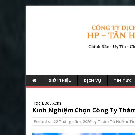
GIỚI THIỆU
DỊCH VỤ
TIN TỨC
156 Lượt xem
Kinh Nghiệm Chọn Công Ty Thám 
Posted on
22 Tháng năm, 2026
by
Thám Tử Huế
in
Ti