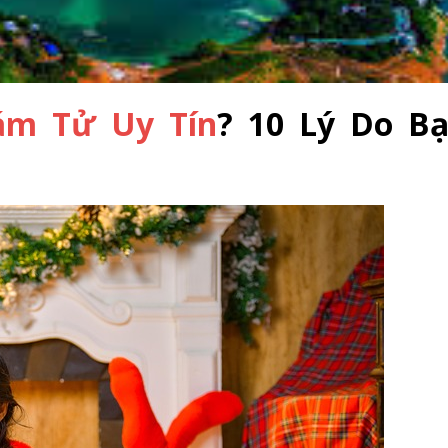
ám Tử Uy Tín
? 10 Lý Do B