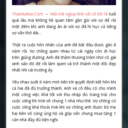
Thamtuhue.Com
–
Mải mê ngoại tình với cô bồ 18
tuổi
quá lâu mà không hề quan tâm gần gũi với vợ để rồi
một đêm khi anh đang ân ái với vợ đã hì hục cả tiếng
vợ vẫn thở dài…
Thật ra cuộc hôn nhân của anh đã bắt đầu được gần 8
năm rồi. Vợ chồng quen nhau từ cái ngày còn đi học
trên giảng đường. Anh đã thầm thương trộm nhớ cô gái
xinh xắn đó để rồi làm quen và trở thành một đôi đẹp
nhất nhì cái trường ấy.
Yêu nhau suốt 6 năm mới tiến tới quyết định kết hôn khi
cả hai đã đủ trưởng thành. Anh và cô đều có cho mình
một công việc khá tốt với thu nhập đủ trang trải cho
cuộc sống thì mới về chung 1 nhà như thế. Vợ chồng có
cuộc sống khá thoải mái khi vợ chồng anh được bố mẹ
hai bên vô cùng ủng hộ và góp vốn chung mua tặng 1
căn nhà đầy đủ tiện nghi.