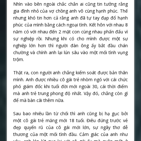
Nhìn vào bên ngoài chắc chắn ai cũng tin tưởng rằng
gia đình nhỏ của vợ chồng anh vô cùng hạnh phúc. Thế
nhưng khó tin hơn cả rằng anh đã tự tay đạp đổ hạnh
phúc của mình bằng cách ngoại tình. Kết hôn với nhau 8
năm có với nhau đến 2 mặt con cùng nhau phấn đấu vì
sự nghiệp rồi. Nhưng khi có cho mình được một sự
nghiệp lớn hơn thì người đàn ông ấy bắt đầu chán
chường và chính anh lại lún sâu vào một mối tình vụng
trộm.
Thật ra, con người anh chẳng kiểm soát được bản thân
mình. Anh được nhiều cô gái trẻ nhòm ngó với cái chức
phó giám đốc khi tuổi đời mới ngoài 30, cái thời điểm
mà anh trẻ trung phong độ nhất. Vậy đó, chẳng còn gì
để mà bàn cãi thêm nữa.
Sau bao nhiêu lần từ chối thì anh cũng bị hạ gục bởi
một cô gái trẻ măng mới 18 tuổi. Điêu đứng trước vẻ
đẹp quyến rũ của cô gái mới lớn, sự ngây thơ dễ
thương của một mối tình đầu. Cảm giác của anh như