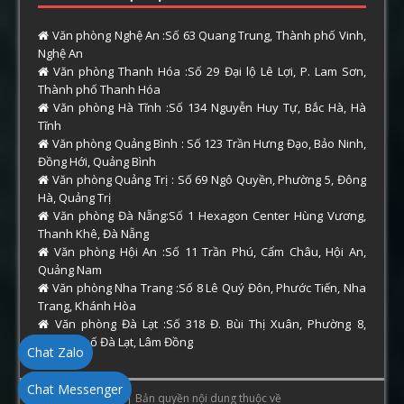
Văn phòng Nghệ An :Số 63 Quang Trung, Thành phố Vinh,
Nghệ An
Văn phòng Thanh Hóa :Số 29 Đại lộ Lê Lợi, P. Lam Sơn,
Thành phố Thanh Hóa
Văn phòng Hà Tĩnh :Số 134 Nguyễn Huy Tự, Bắc Hà, Hà
Tĩnh
Văn phòng Quảng Bình : Số 123 Trần Hưng Đạo, Bảo Ninh,
Đồng Hới, Quảng Bình
Văn phòng Quảng Trị : Số 69 Ngô Quyền, Phường 5, Đông
Hà, Quảng Trị
Văn phòng Đà Nẵng:Số 1 Hexagon Center Hùng Vương,
Thanh Khê, Đà Nẵng
Văn phòng Hội An :Số 11 Trần Phú, Cẩm Châu, Hội An,
Quảng Nam
Văn phòng Nha Trang :Số 8 Lê Quý Đôn, Phước Tiến, Nha
Trang, Khánh Hòa
Văn phòng Đà Lạt :Số 318 Đ. Bùi Thị Xuân, Phường 8,
Thành phố Đà Lạt, Lâm Đồng
Chat Zalo
Chat Messenger
Copyright © 2026 | Bản quyền nội dung thuộc về