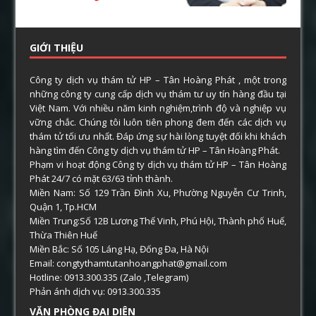
GIỚI THIỆU
Công ty dịch vụ thám tử HP – Tân Hoàng Phát , một trong
những công ty cung cấp dịch vụ thám tư uy tín hàng đầu tại
Việt Nam. Với nhiều năm kinh nghiệm,trình độ và nghiệp vụ
vững chắc. Chúng tôi luôn tiên phong đem đến các dịch vụ
thám tử tối ưu nhất. Đáp ứng sự hài lòng tuyệt đối khi khách
hàng tìm đến Công ty dịch vụ thám tử HP – Tân Hoàng Phát.
Phạm vi hoạt động Công ty dịch vụ thám tử HP – Tân Hoàng
Phát 24/7 có mặt 63/63 tỉnh thành.
Miền Nam: Số 129 Trần Đình Xu, Phường Nguyễn Cư Trinh,
Quận 1, Tp.HCM
Miền Trung:Số 12B Lương Thế Vinh, Phú Hội, Thành phố Huế,
Thừa Thiên Huế
Miền Bắc: Số 105 Láng Hạ, Đống Đa, Hà Nội
Email: congtythamtutanhoangphat@gmail.com
Hotline: 0913.300.335 (Zalo ,Telegram)
Phản ánh dịch vụ: 0913.300.335
VĂN PHÒNG ĐẠI DIỆN