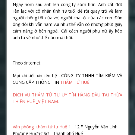
Ngày hôm sau anh lên công ty sớm hơn. Anh cắt đứt
liên lạc với cô nhân tình 18 tuổi để rồi quay trở về làm
người chồng tốt của vợ, người cha tốt của các con. Đàn
ông đôi khi vẫn ham vui như thế vẫn có những phút giây
cảm nắng ở bên ngoài. Cái cách người phụ nữ ấy kéo
anh ta về như thế nào mà thôi.
Theo :Internet
Mọi chi tiết xin liên hệ : CÔNG TY TNHH TÌM KIẾM VÀ
CUNG CẤP THÔNG TIN
THÁM TỬ HUẾ
DỊCH VỤ THÁM TỬ TƯ UY TÍN HÀNG ĐẦU TẠI THỪA
THIÊN HUẾ _VIỆT NAM.
Văn phòng thám tử tư Huế
1 : 12.F Nguyễn Văn Linh _
Phường Hương Sơ _ Thành phố Huế