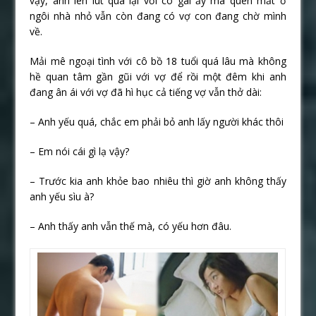
vậy, anh lén lút qua lại với cô gái ấy mà quên mất ở
ngôi nhà nhỏ vẫn còn đang có vợ con đang chờ mình
về.
Mải mê ngoại tình với cô bồ 18 tuổi quá lâu mà không
hề quan tâm gần gũi với vợ để rồi một đêm khi anh
đang ân ái với vợ đã hì hục cả tiếng vợ vẫn thở dài:
– Anh yếu quá, chắc em phải bỏ anh lấy người khác thôi
– Em nói cái gì lạ vậy?
– Trước kia anh khỏe bao nhiêu thì giờ anh không thấy
anh yếu sìu à?
– Anh thấy anh vẫn thế mà, có yếu hơn đâu.