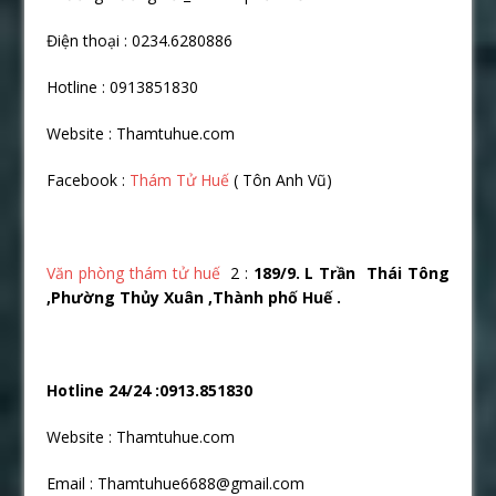
Điện thoại : 0234.6280886
Hotline : 0913851830
Website : Thamtuhue.com
Facebook :
Thám Tử Huế
( Tôn Anh Vũ)
Văn phòng thám tử huế
2 :
189/9. L Trầ
n Thái Tông
,Phườ
ng Thủ
y Xuân ,Thành phố
Huế
.
Hotline 24/24 :0913.851830
Website : Thamtuhue.com
Email : Thamtuhue6688@gmail.com