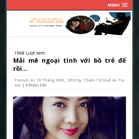
MENU
1968 Lượt xem
Mải mê ngoại tình với bồ trẻ để
rồi…
Posted on
18 Tháng Một, 2018
by
Thám Tử Huế
in
Tin
tức
| 0 Phản hồi