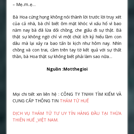
– Mẹ..m..ẹ…
Bà Hoa cứng họng không nói thành lời trước lời truy xét
của cả nhà, bà chỉ biết ôm mặt khóc vì xấu hổ vì bao
năm nay bà đã lừa dối chồng, che giấu đi sự thật. Bà
thật sự không ngờ chỉ vì một chút ích kỷ hiểu lầm con
dâu mà lại xảy ra bao tấn bi kịch như hôm nay. Nhìn
chồng và con trai, cầm trên tay tờ kết quả với sự thất
thần, bà Hoa thật sự không biết phải làm sao nữa…
Nguồn :Motthegioi
Mọi chi tiết xin liên hệ : CÔNG TY TNHH TÌM KIẾM VÀ
CUNG CẤP THÔNG TIN
THÁM TỬ HUẾ
DỊCH VỤ THÁM TỬ TƯ UY TÍN HÀNG ĐẦU TẠI THỪA
THIÊN HUẾ _VIỆT NAM.