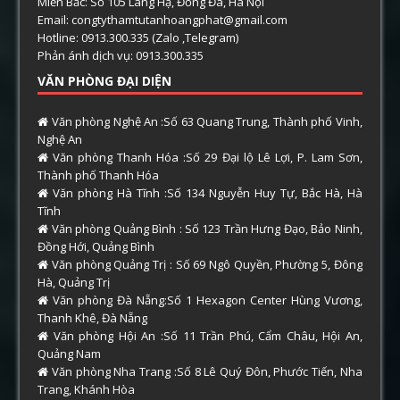
Miền Bắc: Số 105 Láng Hạ, Đống Đa, Hà Nội
Email: congtythamtutanhoangphat@gmail.com
Hotline: 0913.300.335 (Zalo ,Telegram)
Phản ánh dịch vụ: 0913.300.335
VĂN PHÒNG ĐẠI DIỆN
Văn phòng Nghệ An :Số 63 Quang Trung, Thành phố Vinh,
Nghệ An
Văn phòng Thanh Hóa :Số 29 Đại lộ Lê Lợi, P. Lam Sơn,
Thành phố Thanh Hóa
Văn phòng Hà Tĩnh :Số 134 Nguyễn Huy Tự, Bắc Hà, Hà
Tĩnh
Văn phòng Quảng Bình : Số 123 Trần Hưng Đạo, Bảo Ninh,
Đồng Hới, Quảng Bình
Văn phòng Quảng Trị : Số 69 Ngô Quyền, Phường 5, Đông
Hà, Quảng Trị
Văn phòng Đà Nẵng:Số 1 Hexagon Center Hùng Vương,
Thanh Khê, Đà Nẵng
Văn phòng Hội An :Số 11 Trần Phú, Cẩm Châu, Hội An,
Quảng Nam
Văn phòng Nha Trang :Số 8 Lê Quý Đôn, Phước Tiến, Nha
Trang, Khánh Hòa