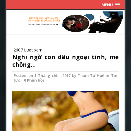
MENU
2607 Lượt xem
Nghi ngờ con dâu ngoại tình, mẹ
chồng…
Posted on
1 Tháng chín, 2017
by
Thám Tử Huế
in
Tin
tức
| 0 Phản hồi