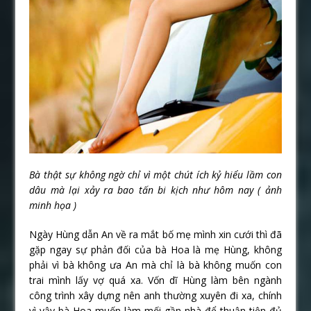
Bà thật sự không ngờ chỉ vì một chút ích kỷ hiểu lầm con
dâu mà lại xảy ra bao tấn bi kịch như hôm nay ( ảnh
minh họa )
Ngày Hùng dẫn An về ra mắt bố mẹ mình xin cưới thì đã
gặp ngay sự phản đối của bà Hoa là mẹ Hùng, không
phải vì bà không ưa An mà chỉ là bà không muốn con
trai mình lấy vợ quá xa. Vốn dĩ Hùng làm bên ngành
công trình xây dựng nên anh thường xuyên đi xa, chính
vì vậy bà Hoa muốn làm mối gần nhà để thuận tiện đủ