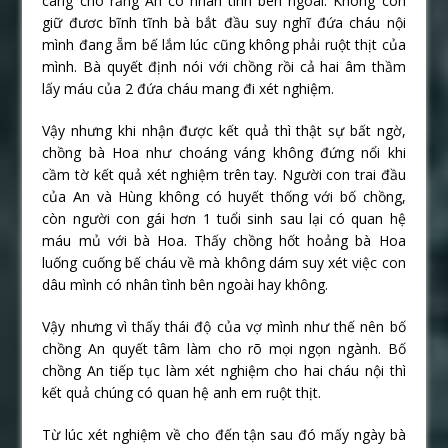
càng cho rằng An có nhân tình bên ngoài. Không còn
giữ đươc bĩnh tĩnh bà bắt đầu suy nghĩ đứa cháu nội
mình đang ẵm bế lắm lúc cũng không phải ruột thịt của
mình. Bà quyết định nói với chồng rồi cả hai âm thầm
lấy máu của 2 đứa cháu mang đi xét nghiệm.
Vậy nhưng khi nhận được kết quả thì thật sự bất ngờ,
chồng bà Hoa như choáng váng không đứng nổi khi
cầm tờ kết quả xét nghiệm trên tay. Người con trai đầu
của An và Hùng không có huyết thống với bố chồng,
còn người con gái hơn 1 tuổi sinh sau lại có quan hệ
máu mủ với bà Hoa. Thấy chồng hốt hoảng bà Hoa
luống cuống bế cháu về mà không dám suy xét việc con
dâu mình có nhân tình bên ngoài hay không.
Vậy nhưng vì thấy thái độ của vợ mình như thế nên bố
chồng An quyết tâm làm cho rõ mọi ngọn ngành. Bố
chồng An tiếp tục làm xét nghiệm cho hai cháu nội thì
kết quả chúng có quan hệ anh em ruột thịt.
Từ lúc xét nghiệm về cho đến tận sau đó mấy ngày bà