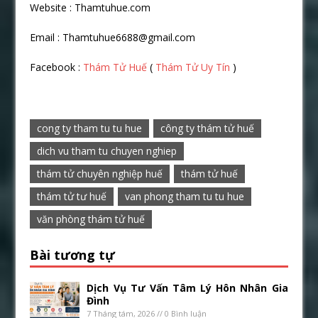
Website : Thamtuhue.com
Email : Thamtuhue6688@gmail.com
Facebook :
Thám Tử Huế
(
Thám Tử Uy Tín
)
cong ty tham tu tu hue
công ty thám tử huế
dich vu tham tu chuyen nghiep
thám tử chuyên nghiệp huế
thám tử huế
thám tử tư huế
van phong tham tu tu hue
văn phòng thám tử huế
Bài tương tự
Dịch Vụ Tư Vấn Tâm Lý Hôn Nhân Gia
Đình
7 Tháng tám, 2026 // 0 Bình luận