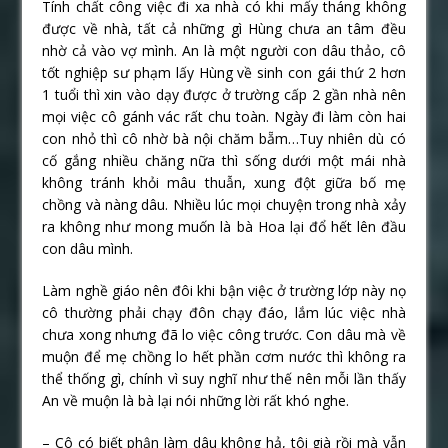
Tính chất công việc đi xa nhà có khi mấy tháng không
được về nhà, tất cả những gì Hùng chưa an tâm đều
nhờ cả vào vợ mình. An là một người con dâu thảo, cô
tốt nghiệp sư phạm lấy Hùng về sinh con gái thứ 2 hơn
1 tuổi thì xin vào dạy được ở trường cấp 2 gần nhà nên
mọi việc cô gánh vác rất chu toàn. Ngày đi làm còn hai
con nhỏ thì cô nhờ bà nội chăm bẵm…Tuy nhiên dù có
cố gắng nhiều chăng nữa thì sống dưới một mái nhà
không tránh khỏi mâu thuẫn, xung đột giữa bố mẹ
chồng và nàng dâu. Nhiều lúc mọi chuyện trong nhà xảy
ra không như mong muốn là bà Hoa lại đổ hết lên đầu
con dâu mình.
Làm nghề giáo nên đôi khi bận việc ở trường lớp này nọ
cô thường phải chạy đôn chạy đáo, lắm lúc việc nhà
chưa xong nhưng đã lo việc công trước. Con dâu mà về
muộn để mẹ chồng lo hết phần cơm nước thì không ra
thể thống gì, chính vì suy nghĩ như thế nên mỗi lần thấy
An về muộn là bà lại nói những lời rất khó nghe.
– Cô có biết phận làm dâu không hả, tôi già rồi mà vẫn