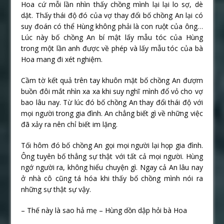
Hoa cứ mỗi lần nhìn thấy chồng mình lại lại lo sợ, dè
dặt. Thấy thái độ đó của vợ thay đổi bố chồng An lại có
suy đoán có thể Hùng không phải là con ruột của ông…
Lúc này bố chồng An bí mật lấy mẫu tóc của Hùng
trong một lần anh được về phép và lấy mẫu tóc của bà
Hoa mang đi xét nghiệm.
Cầm tờ kết quả trên tay khuôn mặt bố chồng An đượm
buồn đôi mắt nhìn xa xa khi suy nghĩ mình đổ vỏ cho vợ
bao lâu nay. Từ lúc đó bố chồng An thay đổi thái độ với
mọi người trong gia đình. An chẳng biết gì về những việc
đã xảy ra nên chỉ biết im lặng.
Tối hôm đó bố chồng An gọi mọi người lại họp gia đình.
Ông tuyên bố thẳng sự thật với tất cả mọi người. Hùng
ngớ người ra, không hiểu chuyện gì. Ngay cả An lâu nay
ở nhà cô cũng tá hóa khi thấy bố chồng mình nói ra
những sự thật sự vậy.
– Thế này là sao hả mẹ – Hùng dồn dập hỏi bà Hoa