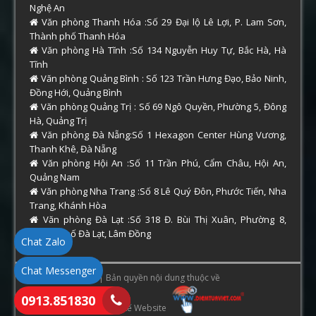
Nghệ An
Văn phòng Thanh Hóa :Số 29 Đại lộ Lê Lợi, P. Lam Sơn,
Thành phố Thanh Hóa
Văn phòng Hà Tĩnh :Số 134 Nguyễn Huy Tự, Bắc Hà, Hà
Tĩnh
Văn phòng Quảng Bình : Số 123 Trần Hưng Đạo, Bảo Ninh,
Đồng Hới, Quảng Bình
Văn phòng Quảng Trị : Số 69 Ngô Quyền, Phường 5, Đông
Hà, Quảng Trị
Văn phòng Đà Nẵng:Số 1 Hexagon Center Hùng Vương,
Thanh Khê, Đà Nẵng
Văn phòng Hội An :Số 11 Trần Phú, Cẩm Châu, Hội An,
Quảng Nam
Văn phòng Nha Trang :Số 8 Lê Quý Đôn, Phước Tiến, Nha
Trang, Khánh Hòa
Văn phòng Đà Lạt :Số 318 Đ. Bùi Thị Xuân, Phường 8,
Thành phố Đà Lạt, Lâm Đồng
Chat Zalo
Chat Messenger
Copyright © 2026 | Bản quyền nội dung thuộc về
0913.851830
ThamTuHue.Com
. Thiết Kế Website