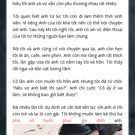
hiểu thì anh và vợ vẫn còn yêu thương nhau rất nhiều.
Tôi quen biết anh từ lúc tôi còn đi làm thêm thời sinh
viên. Vì tiếng Anh của tôi khá tốt nên có thể nói chuyện
với anh. Sau này khi tôi nghỉ rồi, anh có xin số điện thoại
của tôi từ những người bạn làm chung.
Rồi tôi và anh cũng có nói chuyện qua lại, anh còn hẹn
tôi đi ăn, café, xem phim. Anh còn nói rằng anh rất thích
tôi, lần gặp vừa rồi anh có nắm tay tôi và hôn. Tôi thấy
rất ngại và dằn vặt lương tâm.
Cố lần anh còn muốn tôi hôn anh nhưng tôi đã từ chối:
“Nếu vợ anh biết thì sao?”. Anh chỉ cười: “Cô ấy ở xa
lắm, sẽ không bao giờ biết được”.
Đã nhiều lần tôi dự định sẽ cắt đứt liên lạc với anh vì tôi
còn trẻ và lại là con gái. Tôi không muốn làm kẻ thứ ba
phá vỡ hạnh phúc gia đình
anh.