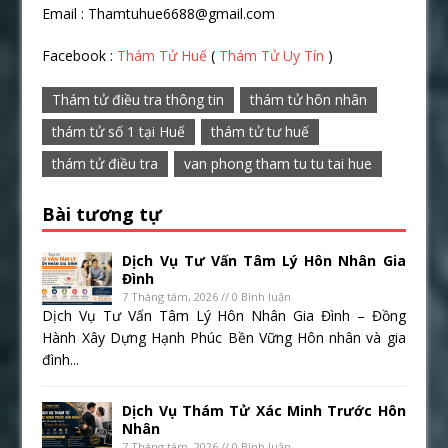
Email : Thamtuhue6688@gmail.com
Facebook :
Thám Tử Huế
(
Thám Tử Uy Tín
)
Thám tử điều tra thông tin
thám tử hôn nhân
thám tử số 1 tại Huế
thám tử tư huế
thám tử điều tra
van phong tham tu tu tai hue
Bài tương tự
Dịch Vụ Tư Vấn Tâm Lý Hôn Nhân Gia
Đình
7 Tháng tám, 2026 // 0 Bình luận
Dịch Vụ Tư Vấn Tâm Lý Hôn Nhân Gia Đình – Đồng
Hành Xây Dựng Hạnh Phúc Bền Vững Hôn nhân và gia
đình...
Dịch Vụ Thám Tử Xác Minh Trước Hôn
Nhân
7 Tháng tám, 2026 // 0 Bình luận