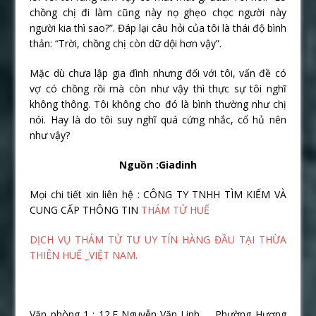
chồng chị đi làm cũng này nọ ghẹo chọc người này
người kia thì sao?”. Đáp lại câu hỏi của tôi là thái độ bình
thản: “Trời, chồng chị còn dữ dội hơn vậy”.
Mặc dù chưa lập gia đình nhưng đối với tôi, vấn đề có
vợ có chồng rồi mà còn như vậy thì thực sự tôi nghĩ
không thông. Tôi không cho đó là bình thường như chị
nói. Hay là do tôi suy nghĩ quá cứng nhắc, cổ hủ nên
như vậy?
Nguồn :Giadinh
Mọi chi tiết xin liên hệ : CÔNG TY TNHH TÌM KIẾM VÀ
CUNG CẤP THÔNG TIN
THÁM TỬ HUẾ
DỊCH VỤ THÁM TỬ TƯ UY TÍN HÀNG ĐẦU TẠI THỪA
THIÊN HUẾ _VIỆT NAM.
Văn phòng 1 : 12.F Nguyễn Văn Linh _ Phường Hương