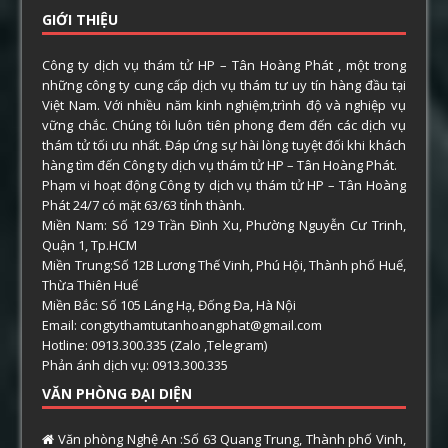
GIỚI THIỆU
Công ty dịch vụ thám tử HP – Tân Hoàng Phát , một trong
những công ty cung cấp dịch vụ thám tư uy tín hàng đầu tại
Việt Nam. Với nhiều năm kinh nghiệm,trình độ và nghiệp vụ
vững chắc. Chúng tôi luôn tiên phong đem đến các dịch vụ
thám tử tối ưu nhất. Đáp ứng sự hài lòng tuyệt đối khi khách
hàng tìm đến Công ty dịch vụ thám tử HP – Tân Hoàng Phát.
Phạm vi hoạt động Công ty dịch vụ thám tử HP – Tân Hoàng
Phát 24/7 có mặt 63/63 tỉnh thành.
Miền Nam: Số 129 Trần Đình Xu, Phường Nguyễn Cư Trinh,
Quận 1, Tp.HCM
Miền Trung:Số 12B Lương Thế Vinh, Phú Hội, Thành phố Huế,
Thừa Thiên Huế
Miền Bắc: Số 105 Láng Hạ, Đống Đa, Hà Nội
Email: congtythamtutanhoangphat@gmail.com
Hotline: 0913.300.335 (Zalo ,Telegram)
Phản ánh dịch vụ: 0913.300.335
VĂN PHÒNG ĐẠI DIỆN
Văn phòng Nghệ An :Số 63 Quang Trung, Thành phố Vinh,