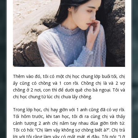
Thêm vào đó, tôi có một chị học chung lớp buổi tối, chị
ấy cũng có chồng và 1 con rồi. Chồng chị là và 2 vợ
chồng ở 2 nơi, con thì để dưới quê cho bà ngoại. Tôi và
chị học chung từ lúc chị chưa lấy chồng.
Trong lớp học, chị hay giỡn với 1 anh cũng đã có vợ rồi.
Tối hôm trước, khi tan học, tôi đi ra cùng chị và thấy
cảnh tượng 2 anh chị nắm tay nhau đùa giỡn tình tứ.
Tôi có hỏi: “Chị làm vậy không sợ chồng biết à?”. Chị trả
lời với tôi rằng làm vậy có mất mát gì đâu. Tôi nói: “Lỡ