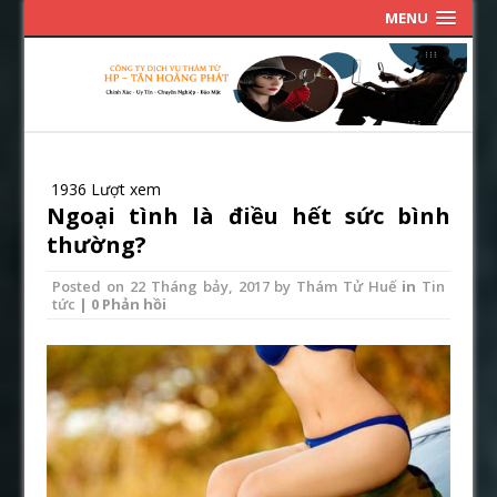
MENU
1936 Lượt xem
Ngoại tình là điều hết sức bình
thường?
Posted on
22 Tháng bảy, 2017
by
Thám Tử Huế
in
Tin
tức
| 0 Phản hồi