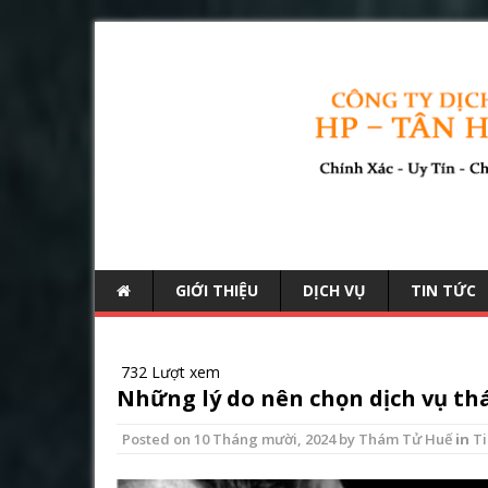
GIỚI THIỆU
DỊCH VỤ
TIN TỨC
732 Lượt xem
Những lý do nên chọn dịch vụ t
Posted on
10 Tháng mười, 2024
by
Thám Tử Huế
in
Ti