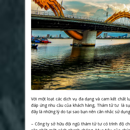
Với một loạt các dịch vụ đa dạng và cam kết chất 
đáp ứng nhu cầu của khách hàng, Thám tử tư là sự
đây là những lý do tại sao bạn nên cân nhắc sử dụn
– Công ty sở hữu đội ngũ thám tử tư có trình độ ch