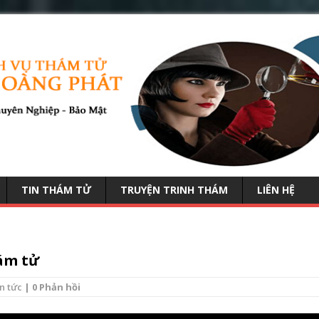
TIN THÁM TỬ
TRUYỆN TRINH THÁM
LIÊN HỆ
hám tử
n tức
| 0 Phản hồi