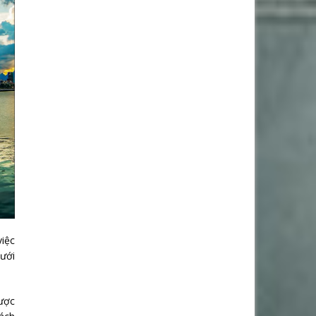
việc
Dưới
được