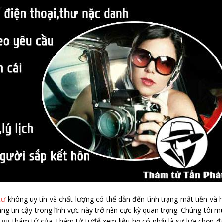
tư
không uy tín và chất lượng có thể dẫn đến tình trạng mất tiền và 
áng tin cậy trong lĩnh vực này trở nên cực kỳ quan trọng. Chúng tôi 
h vụ thám tử của Thám tử tưđể xem liệu họ có phải là sự lựa chọn 