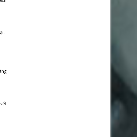
cách
ật.
hàng
 vết