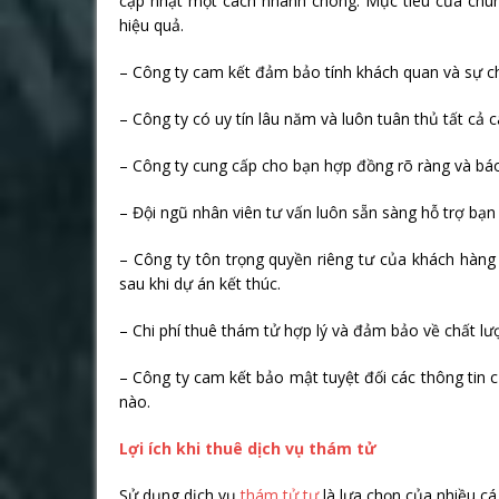
cập nhật một cách nhanh chóng. Mục tiêu của chúng
hiệu quả.
– Công ty cam kết đảm bảo tính khách quan và sự ch
– Công ty có uy tín lâu năm và luôn tuân thủ tất cả
– Công ty cung cấp cho bạn hợp đồng rõ ràng và báo 
– Đội ngũ nhân viên tư vấn luôn sẵn sàng hỗ trợ bạ
– Công ty tôn trọng quyền riêng tư của khách hàng
sau khi dự án kết thúc.
– Chi phí thuê thám tử hợp lý và đảm bảo về chất lư
– Công ty cam kết bảo mật tuyệt đối các thông tin 
nào.
Lợi ích khi thuê dịch vụ thám tử
Sử dụng dịch vụ
thám tử tư
là lựa chọn của nhiều cá