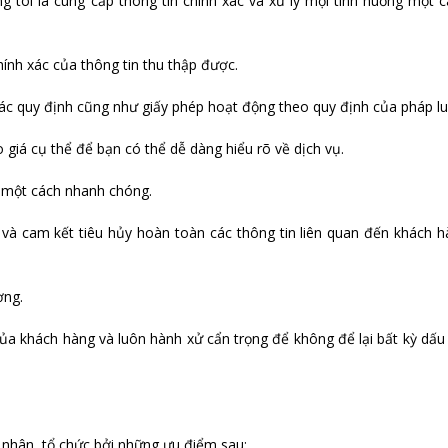
 tôi là cung cấp thông tin chính xác và xử lý mọi tình huống một 
ính xác của thông tin thu thập được.
 các quy định cũng như giấy phép hoạt động theo quy định của pháp lu
giá cụ thể để bạn có thể dễ dàng hiểu rõ về dịch vụ.
n một cách nhanh chóng.
 và cam kết tiêu hủy hoàn toàn các thông tin liên quan đến khách 
ợng.
của khách hàng và luôn hành xử cẩn trọng để không để lại bất kỳ dấu
 nhân, tổ chức bởi những ưu điểm sau: