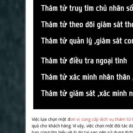
Việc lựa chọn một đ
ơn vị cung cấp dịch vụ thám tử 
quả cho khách hàng. Vì vậy, việc chọn một đối tác đ
bạn cùng tìm hiểu về lý do tại sao nên sử dụng dịc