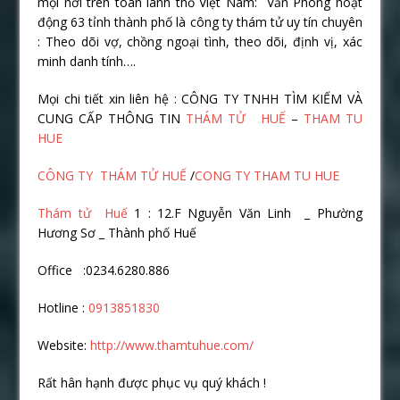
mọi nơi trên toàn lãnh thổ Việt Nam: Văn Phòng hoạt
động 63 tỉnh thành phố là công ty thám tử uy tín chuyên
: Theo dõi vợ, chồng ngoại tình, theo dõi, định vị, xác
minh danh tính….
Mọi chi tiết xin liên hệ : CÔNG TY TNHH TÌM KIẾM VÀ
CUNG CẤP THÔNG TIN
THÁM TỬ HUẾ
–
THAM TU
HUE
CÔNG TY THÁM TỬ HUẾ
/
CONG TY THAM TU HUE
Thám tử Huế
1 : 12.F Nguyễn Văn Linh _ Phường
Hương Sơ _ Thành phố Huế
Office :0234.6280.886
Hotline :
0913851830
Website:
http://www.thamtuhue.com/
Rất hân hạnh được phục vụ quý khách !