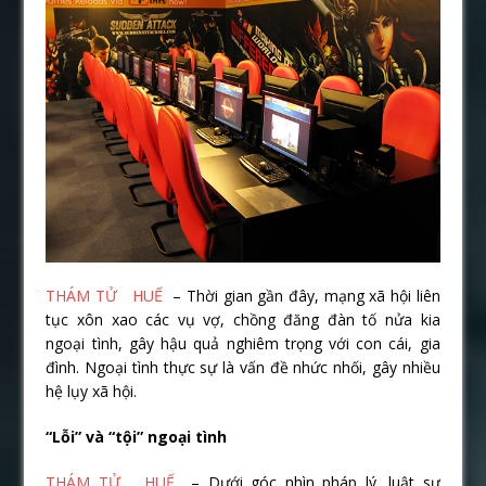
THÁM TỬ HUẾ
– Thời gian gần đây, mạng xã hội liên
tục xôn xao các vụ vợ, chồng đăng đàn tố nửa kia
ngoại tình, gây hậu quả nghiêm trọng với con cái, gia
đình. Ngoại tình thực sự là vấn đề nhức nhối, gây nhiều
hệ lụy xã hội.
“Lỗi” và “tội” ngoại tình
THÁM TỬ HUẾ
– Dưới góc nhìn pháp lý, luật sư