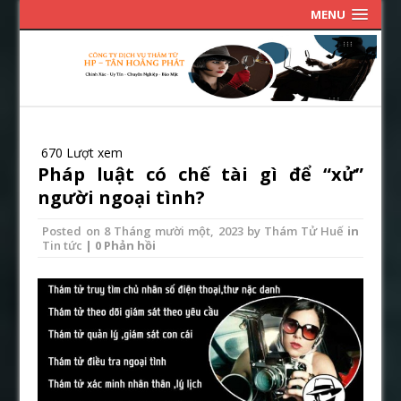
MENU
670 Lượt xem
Pháp luật có chế tài gì để “xử”
người ngoại tình?
Posted on
8 Tháng mười một, 2023
by
Thám Tử Huế
in
Tin tức
| 0 Phản hồi