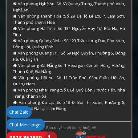
Văn phòng Nghệ An :Số 63 Quang Trung, Thành phố Vinh,
Nghệ An
Văn phòng Thanh Hóa :Số 29 Đại lộ Lê Lợi, P. Lam Sơn,
Thành phố Thanh Hóa
Văn phòng Hà Tĩnh :Số 134 Nguyễn Huy Tự, Bắc Hà, Hà
Tĩnh
Văn phòng Quảng Bình : Số 123 Trần Hưng Đạo, Bảo Ninh,
Đồng Hới, Quảng Bình
Văn phòng Quảng Trị : Số 69 Ngô Quyền, Phường 5, Đông
Hà, Quảng Trị
Văn phòng Đà Nẵng:Số 1 Hexagon Center Hùng Vương,
Thanh Khê, Đà Nẵng
Văn phòng Hội An :Số 11 Trần Phú, Cẩm Châu, Hội An,
Quảng Nam
Văn phòng Nha Trang :Số 8 Lê Quý Đôn, Phước Tiến, Nha
Trang, Khánh Hòa
Văn phòng Đà Lạt :Số 318 Đ. Bùi Thị Xuân, Phường 8,
Thành phố Đà Lạt, Lâm Đồng
Chat Zalo
Chat Messenger
Copyright © 2026 | Bản quyền nội dung thuộc về
0913.851830