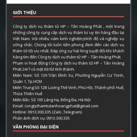
GIỚI THIỆU
Công ty dịch vụ thám tử HP – Tân Hoàng Phát , một trong
những công ty cung cấp dịch vụ thám tư uy tín hàng đầu tại
Việt Nam. Với nhiều năm kinh nghiệm,trình độ và nghiệp vụ
vững chắc. Chúng tôi luôn tiên phong đem đến các dịch vụ
thám tử tối ưu nhất. Đáp ứng sự hài lòng tuyệt đối khi khách
hàng tìm đến Công ty dịch vụ thám tử HP – Tân Hoàng Phát.
Phạm vi hoạt động Công ty dịch vụ thám tử HP – Tân Hoàng
Phát 24/7 có mặt 63/63 tỉnh thành.
Miền Nam: Số 129 Trần Đình Xu, Phường Nguyễn Cư Trinh,
Quận 1, Tp.HCM
Miền Trung:Số 12B Lương Thế Vinh, Phú Hội, Thành phố Huế,
Thừa Thiên Huế
Miền Bắc: Số 105 Láng Hạ, Đống Đa, Hà Nội
Email: congtythamtutanhoangphat@gmail.com
Hotline: 0913.300.335 (Zalo ,Telegram)
Phản ánh dịch vụ: 0913.300.335
VĂN PHÒNG ĐẠI DIỆN