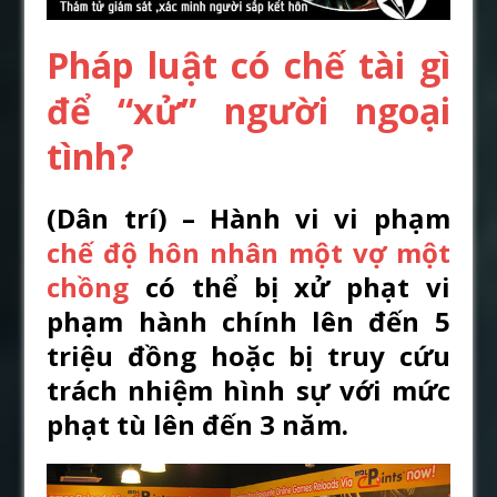
Pháp luật có chế tài gì
để “xử” người ngoại
tình?
(Dân trí) – Hành vi vi phạm
chế độ hôn nhân một vợ một
chồng
có thể bị xử phạt vi
phạm hành chính lên đến 5
triệu đồng hoặc bị truy cứu
trách nhiệm hình sự với mức
phạt tù lên đến 3 năm.