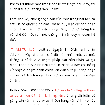
Phạm tội thuộc một trong các trường hợp sau đây, thì
bị phạt tù từ 6 tháng đến 3 năm:
Làm cho vợ, chồng hoặc con của một trong hai bên tự
sát; Đã có quyết định của Tòa án hủy việc kết hôn hoặc
buộc phải chấm dứt việc chung sống như vợ chồng trái
với chế độ một vợ, một chồng mà vẫn duy trì quan hệ
đó”.
THAM TU HUE
– Luật sư Nguyễn Thị Bích Hạnh phân
tích, như vậy, vi phạm chế độ hôn nhân một vợ một
chồng là hành vi vi phạm pháp luật hôn nhân và gia
đình. Theo quy định nêu trên thì hành vi này có thể bị
xử phạt vi phạm hành chính lên đến 5 triệu đồng hoặc
bị truy cứu trách nhiệm hình sự với mức phạt tù lên đến
3 năm.
Hotline/Zalo 0913300335 –
Tự hào là 1 công ty thám
tử uy tín với 09 năm kinh nghiệm.
Chúng tôi luôn cố
gắng tận tâm phục phục khách hàng tận tình mọi lúc